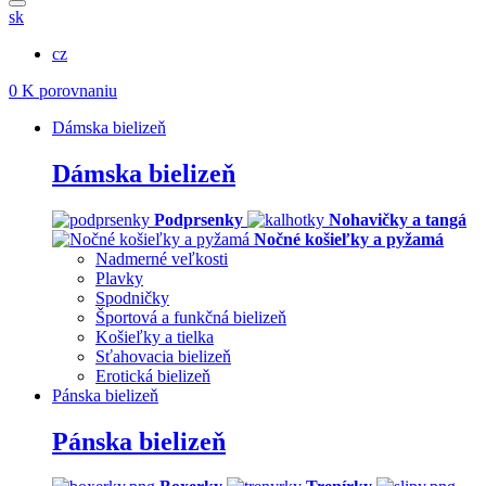
sk
cz
0
K porovnaniu
Dámska bielizeň
Dámska bielizeň
Podprsenky
Nohavičky a tangá
Nočné košieľky a pyžamá
Nadmerné veľkosti
Plavky
Spodničky
Športová a funkčná bielizeň
Košieľky a tielka
Sťahovacia bielizeň
Erotická bielizeň
Pánska bielizeň
Pánska bielizeň