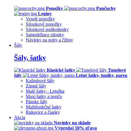
Ponožky
Pančuchy
Legíny
Veselé ponožky
Silonkové ponožky
Silonkové podkolienky
Samodržiace silonky
Návleky na nohy a čižmy
Šály
Šály, šatky
Klasické šatky
Tunelové
šály
Letné šatky, tuniky, parea
Kašmírové šály
Zimné šály
Malé šatky - Letuška
Maxi šatky a pončo
Pánske šály
Multifunkčné šatky
Rukavice a čiapky
Akcia
Novinky na sklade
Výpredaj 50% zľava