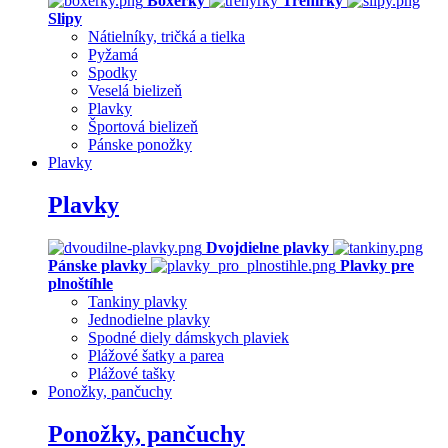
Boxerky
Trenírky
Slipy
Nátielníky, tričká a tielka
Pyžamá
Spodky
Veselá bielizeň
Plavky
Športová bielizeň
Pánske ponožky
Plavky
Plavky
Dvojdielne plavky
Pánske plavky
Plavky pre
plnoštíhle
Tankiny plavky
Jednodielne plavky
Spodné diely dámskych plaviek
Plážové šatky a parea
Plážové tašky
Ponožky, pančuchy
Ponožky, pančuchy