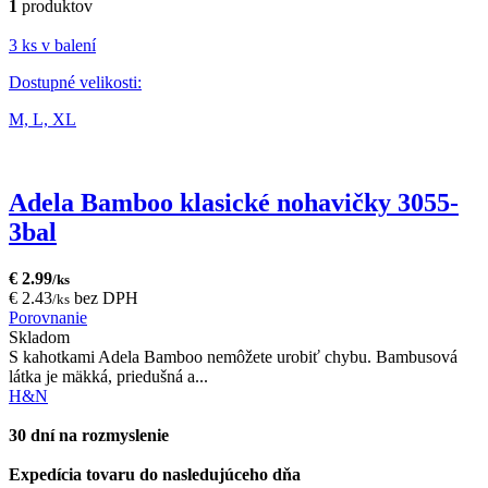
1
produktov
3 ks v balení
Dostupné velikosti:
M,
L,
XL
Adela Bamboo klasické nohavičky 3055-
3bal
€ 2.99
/ks
€ 2.43
bez DPH
/ks
Porovnanie
Skladom
S kahotkami Adela Bamboo nemôžete urobiť chybu. Bambusová
látka je mäkká, priedušná a...
H&N
30 dní na rozmyslenie
Expedícia tovaru do nasledujúceho dňa