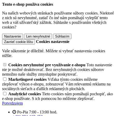
Tento e-shop používa cookies
Na našich webových stránkach používame súbory cookies. Niektoré
z nich sú nevyhnutné, zatiaľ čo iné nám pomáhajú vylepšiť tento
web a váš užívateľský zážitok. Súhlasíte s používaním všetkých
cookies?
Nastavenie
Len nevyhnutné
Súhlasím
Cookies nastavenie
Zavrieť cookie lištu
Vaše súkromie je dôležité. Môžete si vybrať nastavenia cookies
nižšie.
Cookies nevyhnutné pre využívanie e-shopu
Toto nastavenie
nie je možné deaktivovať. Bez nevyhnutných cookies súborov
nemožno naše služby zmysluplne poskytovať.
Marketingové cookies
Vďaka týmto cookies môžeme
zlepšovať výkon e-shopu, zobrazovať Vám relevantnú reklamu na
sociálnych sieťach a ďalších reklamných plochách.
Analytické cookies
Tieto cookies nám pomáhajú pochopiť, ako
e-shop používate. S ich pomocou ho môžeme zlepšovať.
Potvrdzujem
Po-Pia 7:00 - 13:00 hod.