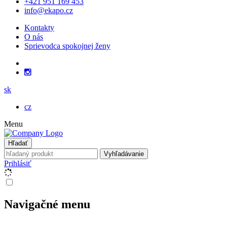
+421 951 169 453
info@ekapo.cz
Kontakty
O nás
Sprievodca spokojnej ženy
sk
cz
Menu
Hľadať
Vyhľadávanie
Prihlásiť
Navigačné menu