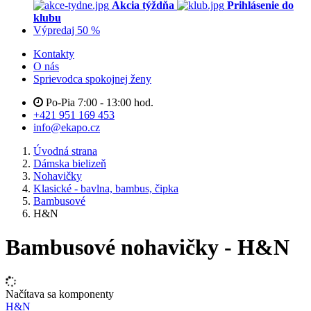
Akcia týždňa
Prihlásenie do
klubu
Výpredaj 50 %
Kontakty
O nás
Sprievodca spokojnej ženy
Po-Pia 7:00 - 13:00 hod.
+421 951 169 453
info@ekapo.cz
Úvodná strana
Dámska bielizeň
Nohavičky
Klasické - bavlna, bambus, čipka
Bambusové
H&N
Bambusové nohavičky - H&N
Načítava sa komponenty
H&N