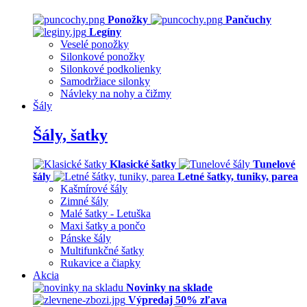
Ponožky
Pančuchy
Legíny
Veselé ponožky
Silonkové ponožky
Silonkové podkolienky
Samodržiace silonky
Návleky na nohy a čižmy
Šály
Šály, šatky
Klasické šatky
Tunelové
šály
Letné šatky, tuniky, parea
Kašmírové šály
Zimné šály
Malé šatky - Letuška
Maxi šatky a pončo
Pánske šály
Multifunkčné šatky
Rukavice a čiapky
Akcia
Novinky na sklade
Výpredaj 50% zľava