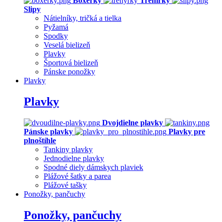
Boxerky
Trenírky
Slipy
Nátielníky, tričká a tielka
Pyžamá
Spodky
Veselá bielizeň
Plavky
Športová bielizeň
Pánske ponožky
Plavky
Plavky
Dvojdielne plavky
Pánske plavky
Plavky pre
plnoštíhle
Tankiny plavky
Jednodielne plavky
Spodné diely dámskych plaviek
Plážové šatky a parea
Plážové tašky
Ponožky, pančuchy
Ponožky, pančuchy