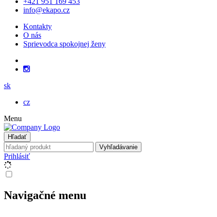
+421 951 169 453
info@ekapo.cz
Kontakty
O nás
Sprievodca spokojnej ženy
sk
cz
Menu
Hľadať
Vyhľadávanie
Prihlásiť
Navigačné menu