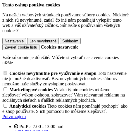
Tento e-shop používa cookies
Na našich webových stránkach používame súbory cookies. Niektoré
z nich sú nevyhnutné, zatiaľ čo iné nám pomáhajú vylepšiť tento
web a váš užívateľský zážitok. Súhlasíte s používaním všetkých
cookies?
Nastavenie
Len nevyhnutné
Súhlasím
Cookies nastavenie
Zavrieť cookie lištu
Vaše súkromie je dôležité. Môžete si vybrať nastavenia cookies
nižšie.
Cookies nevyhnutné pre využívanie e-shopu
Toto nastavenie
nie je možné deaktivovať. Bez nevyhnutných cookies súborov
nemožno naše služby zmysluplne poskytovať.
Marketingové cookies
Vďaka týmto cookies môžeme
zlepšovať výkon e-shopu, zobrazovať Vám relevantnú reklamu na
sociálnych sieťach a ďalších reklamných plochách.
Analytické cookies
Tieto cookies nám pomáhajú pochopiť, ako
e-shop používate. S ich pomocou ho môžeme zlepšovať.
Potvrdzujem
Po-Pia 7:00 - 13:00 hod.