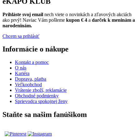
eKAPO KLUB
Prihláste
svoj email
nech viete o novinkách a zľavových akciách
ako prvý! Naviac Vám pošleme
kupon € 4
a
darček k meninám a
narodeninám.
Chcem sa prihlásiť
Informácie o nákupe
Kontakt a pomoc
O nás
Kariéra
Doprava, platba
Veľkoobchod
Vrátenie zboží, reklamácie
Obchodné podmienky
Sprievodca spokojnej ženy
Staňte sa našim fanúšikom