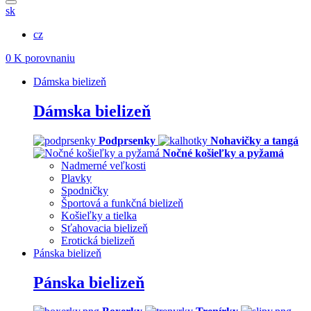
sk
cz
0
K porovnaniu
Dámska bielizeň
Dámska bielizeň
Podprsenky
Nohavičky a tangá
Nočné košieľky a pyžamá
Nadmerné veľkosti
Plavky
Spodničky
Športová a funkčná bielizeň
Košieľky a tielka
Sťahovacia bielizeň
Erotická bielizeň
Pánska bielizeň
Pánska bielizeň