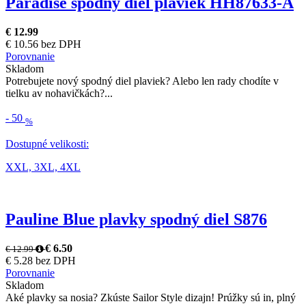
Paradise spodný diel plaviek HH87633-A
€ 12.99
€ 10.56 bez DPH
Porovnanie
Skladom
Potrebujete nový spodný diel plaviek? Alebo len rady chodíte v
tielku av nohavičkách?...
-
50
%
Dostupné velikosti:
XXL,
3XL,
4XL
Pauline Blue plavky spodný diel S876
€ 6.50
€ 12.99
€ 5.28 bez DPH
Porovnanie
Skladom
Aké plavky sa nosia? Zkúste Sailor Style dizajn! Prúžky sú in, plný