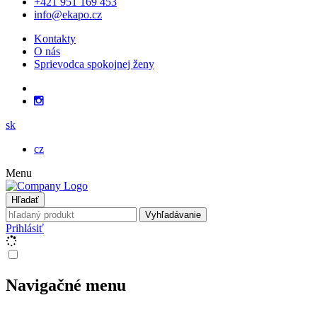
+421 951 169 453
info@ekapo.cz
Kontakty
O nás
Sprievodca spokojnej ženy
sk
cz
Menu
Hľadať
Vyhľadávanie
Prihlásiť
Navigačné menu