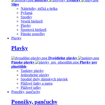
Boxerky
Trenírky
Slipy
Nátielníky, tričká a tielka
Pyžamá
Spodky
Veselá bielizeň
Plavky
Športová bielizeň
Pánske ponožky
Plavky
Plavky
Dvojdielne plavky
Pánske plavky
Plavky pre
plnoštíhle
Tankiny plavky
Jednodielne plavky
Spodné diely dámskych plaviek
Plážové šatky a parea
Plážové tašky
Ponožky, pančuchy
Ponožky, pančuchy