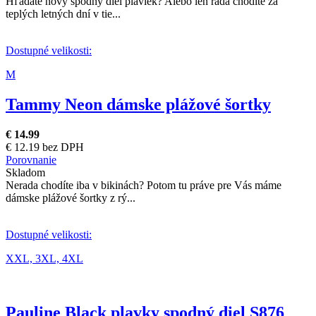
Hľadáte nový spodný diel plaviek? Alebo len rada chodíte za
teplých letných dní v tie...
Dostupné velikosti:
M
Tammy Neon dámske plážové šortky
€ 14.99
€ 12.19 bez DPH
Porovnanie
Skladom
Nerada chodíte iba v bikinách? Potom tu práve pre Vás máme
dámske plážové šortky z rý...
Dostupné velikosti:
XXL,
3XL,
4XL
Pauline Black plavky spodný diel S876