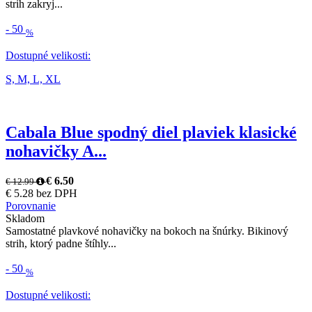
strih zakryj...
-
50
%
Dostupné velikosti:
S,
M,
L,
XL
Cabala Blue spodný diel plaviek klasické
nohavičky A...
€ 6.50
€ 12.99
€ 5.28 bez DPH
Porovnanie
Skladom
Samostatné plavkové nohavičky na bokoch na šnúrky. Bikinový
strih, ktorý padne štíhly...
-
50
%
Dostupné velikosti: