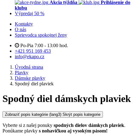
Akcia týždňa
Prihlásenie do
klubu
Výpredaj 50 %
Kontakty
O nás
Sprievodca spokojnej ženy
Po-Pia 7:00 - 13:00 hod.
+421 951 169 453
info@ekapo.cz
Úvodná strana
Plavky
Dámske plavky
Spodný diel plaviek
Spodný diel dámskych plaviek
Zobraziť popis kategórie
(lang3) Skrýt popis kategorie
Vyberte si z našej ponuky
spodných dielov dámkych plaviek
.
Ponúkame plavky
s nohavičkou aj vysokým pásom
!