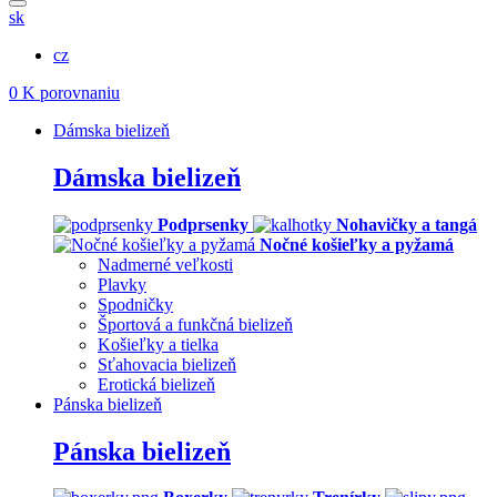
sk
cz
0
K porovnaniu
Dámska bielizeň
Dámska bielizeň
Podprsenky
Nohavičky a tangá
Nočné košieľky a pyžamá
Nadmerné veľkosti
Plavky
Spodničky
Športová a funkčná bielizeň
Košieľky a tielka
Sťahovacia bielizeň
Erotická bielizeň
Pánska bielizeň
Pánska bielizeň