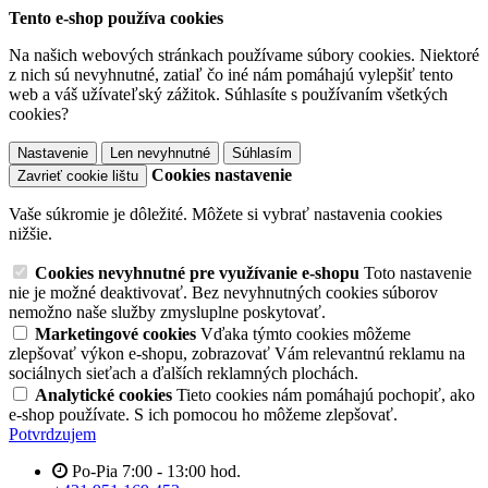
Tento e-shop používa cookies
Na našich webových stránkach používame súbory cookies. Niektoré
z nich sú nevyhnutné, zatiaľ čo iné nám pomáhajú vylepšiť tento
web a váš užívateľský zážitok. Súhlasíte s používaním všetkých
cookies?
Nastavenie
Len nevyhnutné
Súhlasím
Cookies nastavenie
Zavrieť cookie lištu
Vaše súkromie je dôležité. Môžete si vybrať nastavenia cookies
nižšie.
Cookies nevyhnutné pre využívanie e-shopu
Toto nastavenie
nie je možné deaktivovať. Bez nevyhnutných cookies súborov
nemožno naše služby zmysluplne poskytovať.
Marketingové cookies
Vďaka týmto cookies môžeme
zlepšovať výkon e-shopu, zobrazovať Vám relevantnú reklamu na
sociálnych sieťach a ďalších reklamných plochách.
Analytické cookies
Tieto cookies nám pomáhajú pochopiť, ako
e-shop používate. S ich pomocou ho môžeme zlepšovať.
Potvrdzujem
Po-Pia 7:00 - 13:00 hod.