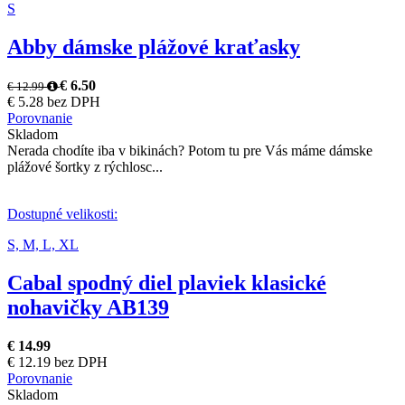
S
Abby dámske plážové kraťasky
€ 6.50
€ 12.99
€ 5.28 bez DPH
Porovnanie
Skladom
Nerada chodíte iba v bikinách? Potom tu pre Vás máme dámske
plážové šortky z rýchlosc...
Dostupné velikosti:
S,
M,
L,
XL
Cabal spodný diel plaviek klasické
nohavičky AB139
€ 14.99
€ 12.19 bez DPH
Porovnanie
Skladom