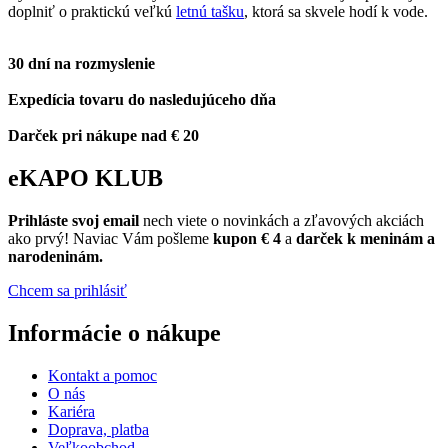
doplniť o praktickú veľkú
letnú tašku
, ktorá sa skvele hodí k vode.
30 dní na rozmyslenie
Expedícia tovaru do nasledujúceho dňa
Darček pri nákupe nad € 20
eKAPO KLUB
Prihláste
svoj email
nech viete o novinkách a zľavových akciách
ako prvý! Naviac Vám pošleme
kupon € 4
a
darček k meninám a
narodeninám.
Chcem sa prihlásiť
Informácie o nákupe
Kontakt a pomoc
O nás
Kariéra
Doprava, platba
Veľkoobchod