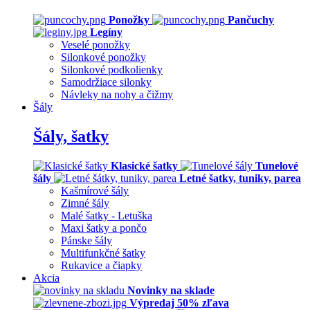
Ponožky
Pančuchy
Legíny
Veselé ponožky
Silonkové ponožky
Silonkové podkolienky
Samodržiace silonky
Návleky na nohy a čižmy
Šály
Šály, šatky
Klasické šatky
Tunelové
šály
Letné šatky, tuniky, parea
Kašmírové šály
Zimné šály
Malé šatky - Letuška
Maxi šatky a pončo
Pánske šály
Multifunkčné šatky
Rukavice a čiapky
Akcia
Novinky na sklade
Výpredaj 50% zľava