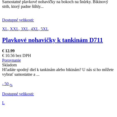
Samostatné plavkové nohavičky na bokoch na šnúrky. Bikinový
strih, ktorý padne štíhly...
Dostupné velikosti:
XL,
XXL,
3XL,
4XL,
5XL
Plavkové nohavičky k tankinám D711
€ 12.99
€ 10.56 bez DPH
Porovnanie
Skladom
Hľadáte spodný diel k tankinám alebo bikinám? U nás si ho môžete
vybrať samostatne a ...
-
50
%
Dostupné velikosti:
L