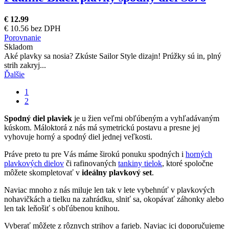
€ 12.99
€ 10.56 bez DPH
Porovnanie
Skladom
Aké plavky sa nosia? Zkúste Sailor Style dizajn! Prúžky sú in, plný
strih zakryj...
Ďalšie
1
2
Spodný diel plaviek
je u žien veľmi obľúbeným a vyhľadávaným
kúskom. Máloktorá z nás má symetrickú postavu a presne jej
vyhovuje horný a spodný diel jednej veľkosti.
Práve preto tu pre Vás máme širokú ponuku spodných i
horných
plavkových dielov
či rafinovaných
tankiny tielok
, ktoré spoločne
môžete skompletovať v
ideálny plavkový set
.
Naviac mnoho z nás miluje len tak v lete vybehnúť v plavkových
nohavičkách a tielku na zahrádku, slniť sa, okopávať záhonky alebo
len tak leňošiť s obľúbenou knihou.
Vyberať môžete z rôznych strihov a farieb. Naviac icj doporučujeme