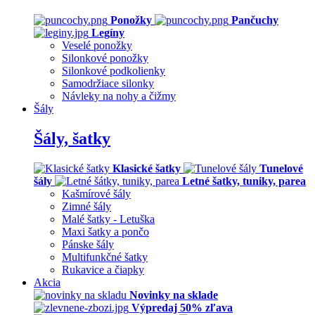
Ponožky
Pančuchy
Legíny
Veselé ponožky
Silonkové ponožky
Silonkové podkolienky
Samodržiace silonky
Návleky na nohy a čižmy
Šály
Šály, šatky
Klasické šatky
Tunelové
šály
Letné šatky, tuniky, parea
Kašmírové šály
Zimné šály
Malé šatky - Letuška
Maxi šatky a pončo
Pánske šály
Multifunkčné šatky
Rukavice a čiapky
Akcia
Novinky na sklade
Výpredaj 50% zľava