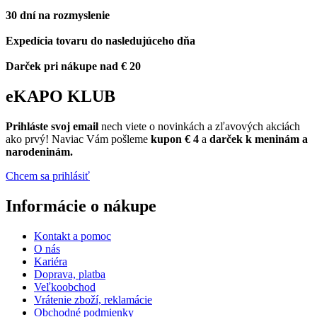
30 dní na rozmyslenie
Expedícia tovaru do nasledujúceho dňa
Darček pri nákupe nad € 20
eKAPO KLUB
Prihláste
svoj email
nech viete o novinkách a zľavových akciách
ako prvý! Naviac Vám pošleme
kupon € 4
a
darček k meninám a
narodeninám.
Chcem sa prihlásiť
Informácie o nákupe
Kontakt a pomoc
O nás
Kariéra
Doprava, platba
Veľkoobchod
Vrátenie zboží, reklamácie
Obchodné podmienky