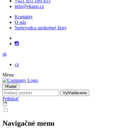
+421 951 169 453
info@ekapo.cz
Kontakty
O nás
Sprievodca spokojnej ženy
sk
cz
Menu
Hľadať
Vyhľadávanie
Prihlásiť
Navigačné menu