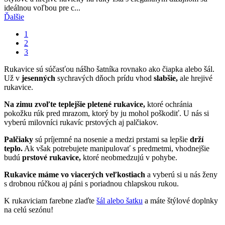
ideálnou voľbou pre c...
Ďalšie
1
2
3
Rukavice sú súčasťou nášho šatníka rovnako ako čiapka alebo šál.
Už v
jesenných
sychravých dňoch prídu vhod
slabšie,
ale hrejivé
rukavice.
Na zimu zvoľte teplejšie pletené rukavice,
ktoré ochránia
pokožku rúk pred mrazom, ktorý by ju mohol poškodiť. U nás si
vyberú milovníci rukavíc prstových aj palčiakov.
Palčiaky
sú príjemné na nosenie a medzi prstami sa lepšie
drží
teplo.
Ak však potrebujete manipulovať s predmetmi, vhodnejšie
budú
prstové rukavice,
ktoré neobmedzujú v pohybe.
Rukavice máme vo viacerých veľkostiach
a vyberú si u nás ženy
s drobnou rúčkou aj páni s poriadnou chlapskou rukou.
K rukaviciam farebne zlaďte
šál alebo šatku
a máte štýlové doplnky
na celú sezónu!