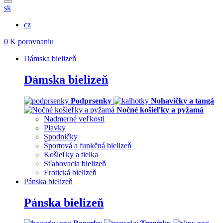
sk
cz
0
K porovnaniu
Dámska bielizeň
Dámska bielizeň
Podprsenky
Nohavičky a tangá
Nočné košieľky a pyžamá
Nadmerné veľkosti
Plavky
Spodničky
Športová a funkčná bielizeň
Košieľky a tielka
Sťahovacia bielizeň
Erotická bielizeň
Pánska bielizeň
Pánska bielizeň