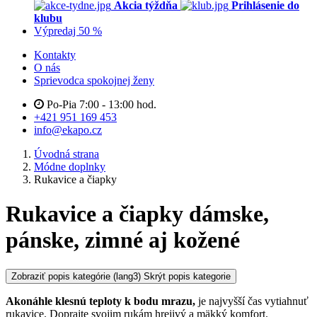
Akcia týždňa
Prihlásenie do
klubu
Výpredaj 50 %
Kontakty
O nás
Sprievodca spokojnej ženy
Po-Pia 7:00 - 13:00 hod.
+421 951 169 453
info@ekapo.cz
Úvodná strana
Módne doplnky
Rukavice a čiapky
Rukavice a čiapky dámske,
pánske, zimné aj kožené
Zobraziť popis kategórie
(lang3) Skrýt popis kategorie
Akonáhle klesnú teploty k bodu mrazu,
je najvyšší čas vytiahnuť
rukavice. Doprajte svojim rukám hrejivý a mäkký komfort.