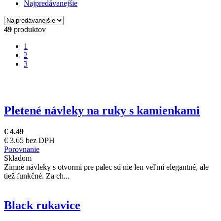
Najpredávanejšie
49
produktov
1
2
3
Pletené návleky na ruky s kamienkami
€ 4.49
€ 3.65 bez DPH
Porovnanie
Skladom
Zimné návleky s otvormi pre palec sú nie len veľmi elegantné, ale
tiež funkčné. Za ch...
Black rukavice