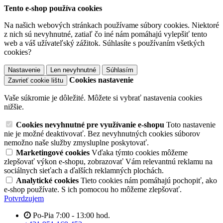
Tento e-shop používa cookies
Na našich webových stránkach používame súbory cookies. Niektoré
z nich sú nevyhnutné, zatiaľ čo iné nám pomáhajú vylepšiť tento
web a váš užívateľský zážitok. Súhlasíte s používaním všetkých
cookies?
Nastavenie
Len nevyhnutné
Súhlasím
Cookies nastavenie
Zavrieť cookie lištu
Vaše súkromie je dôležité. Môžete si vybrať nastavenia cookies
nižšie.
Cookies nevyhnutné pre využívanie e-shopu
Toto nastavenie
nie je možné deaktivovať. Bez nevyhnutných cookies súborov
nemožno naše služby zmysluplne poskytovať.
Marketingové cookies
Vďaka týmto cookies môžeme
zlepšovať výkon e-shopu, zobrazovať Vám relevantnú reklamu na
sociálnych sieťach a ďalších reklamných plochách.
Analytické cookies
Tieto cookies nám pomáhajú pochopiť, ako
e-shop používate. S ich pomocou ho môžeme zlepšovať.
Potvrdzujem
Po-Pia 7:00 - 13:00 hod.