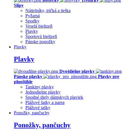
Boxerky
Trenírky
Slipy
Nátielníky, tričká a tielka
Pyžamá
Spodky
Veselá bielizeň
Plavky
Športová bielizeň
Pánske ponožky
Plavky
Plavky
Dvojdielne plavky
Pánske plavky
Plavky pre
plnoštíhle
Tankiny plavky
Jednodielne plavky
Spodné diely dámskych plaviek
Plážové šatky a parea
Plážové tašky
Ponožky, pančuchy
Ponožky, pančuchy