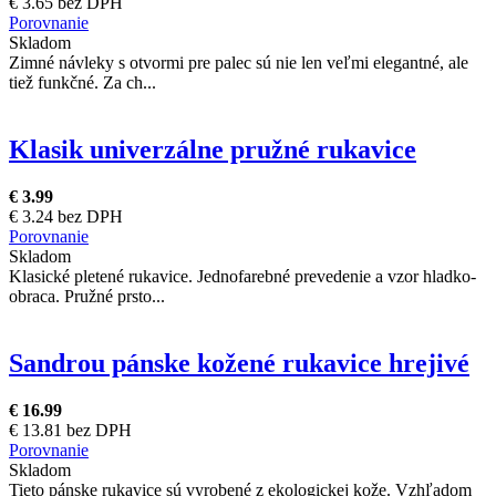
€ 3.65 bez DPH
Porovnanie
Skladom
Zimné návleky s otvormi pre palec sú nie len veľmi elegantné, ale
tiež funkčné. Za ch...
Klasik univerzálne pružné rukavice
€ 3.99
€ 3.24 bez DPH
Porovnanie
Skladom
Klasické pletené rukavice. Jednofarebné prevedenie a vzor hladko-
obraca. Pružné prsto...
Sandrou pánske kožené rukavice hrejivé
€ 16.99
€ 13.81 bez DPH
Porovnanie
Skladom
Tieto pánske rukavice sú vyrobené z ekologickej kože. Vzhľadom