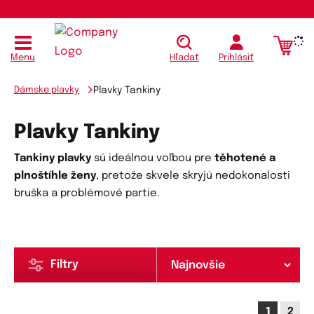
Menu
Hľadať
Prihlásiť
Dámske plavky
Plavky Tankiny
Plavky Tankiny
Tankiny plavky
sú ideálnou voľbou pre
těhotené a
plnoštíhle ženy
, pretože skvele skryjú nedokonalosti
bruška a problémové partie.
Filtry
1
2