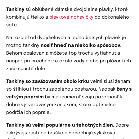
Tankiny
sú obľúbené dámske dvojdielne plavky, ktoré
kombinujú tielko a
plavkové nohavičky
do dokonalého
setu.
Na rozdiel od dvojdielnych a jednodielnych plaviek je
možno tankiny
nosiť hneď na niekoľko spôsobov
.
Behom opalovania môžete top trochu vytiahnuť a
naopak pri prechádzke okolo vody alebo pri plávaní ich
zase spustiť dole.
Tankiny so zaväzovaním okolo krku
veľmi sluší ženám
so štíhlou i trochu zaoblenou postavou. Naopak
ženy s
veľkým poprsím
by mali zamerať svoju pozornosť k
dobre vytvarovaným košíčkom, ktoré optimálne
podržia ich poprsie.
Tankiny sú veľmi populárne u tehotných žien
. Dobre
zakrývajú rastúce bruško a nenechajú vykukovať