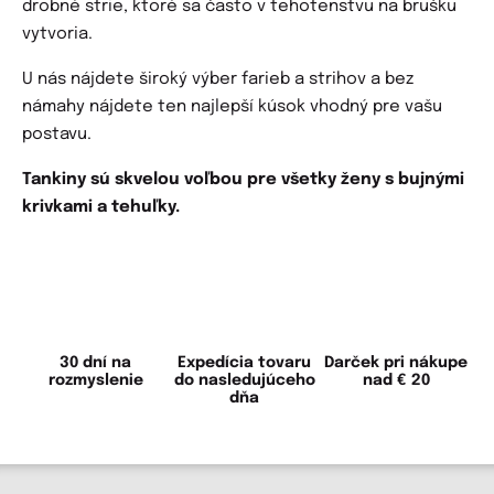
drobné strie, ktoré sa často v tehotenstvu na brušku
vytvoria.
U nás nájdete široký výber farieb a strihov a bez
námahy nájdete ten najlepší kúsok vhodný pre vašu
postavu.
Tankiny sú skvelou voľbou pre všetky ženy s bujnými
krivkami a tehuľky.
30 dní na
Expedícia tovaru
Darček pri nákupe
rozmyslenie
do nasledujúceho
nad € 20
dňa