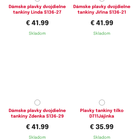
Dámske plavky dvojdielne
Dámske plavky dvojdielne
tankiny Linda S136-27
tankiny Jiřina S136-21
€ 41.99
€ 41.99
Skladom
Skladom
Dostupné velikosti:
Dostupné velikosti:
L,
XXL,
4XL,
5XL
XL,
5XL
Dámske plavky dvojdielne
Plavky tankiny tílko
tankiny Zdenka S136-29
D711Jájinka
€ 41.99
€ 35.99
Skladom
Skladom