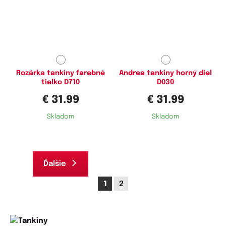
Dostupné velikosti:
Dostupné velikosti:
L,
3XL,
4XL
XL,
XXL,
4XL,
5XL
Rozárka tankiny farebné
Andrea tankiny horný diel
tielko D710
D030
€ 31.99
€ 31.99
Skladom
Skladom
Ďalšie
1
2