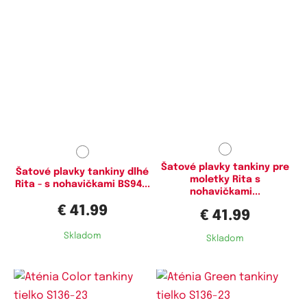
Dostupné velikosti:
Dostupné velikosti:
L,
XXL,
3XL,
4XL
XXL,
3XL,
4XL
Šatové plavky tankiny pre
Šatové plavky tankiny dlhé
moletky Rita s
Rita - s nohavičkami BS94...
nohavičkami...
€ 41.99
€ 41.99
Skladom
Skladom