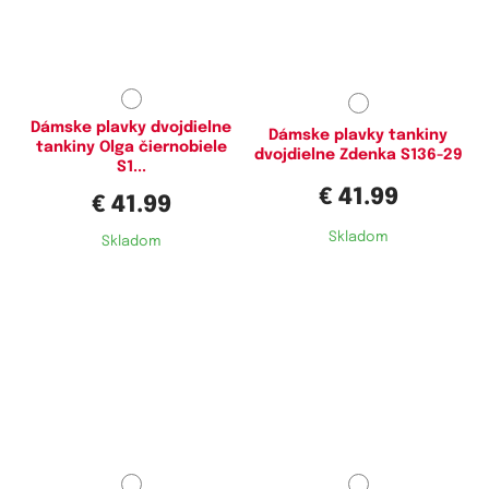
Dostupné velikosti:
Dostupné velikosti:
L,
4XL,
5XL
L,
XL,
XXL,
3XL,
4XL,
5XL
Dámske plavky dvojdielne
Dámske plavky tankiny
tankiny Olga čiernobiele
dvojdielne Zdenka S136-29
S1...
€ 41.99
€ 41.99
Skladom
Skladom
Dostupné velikosti:
Dostupné velikosti:
L,
3XL,
4XL,
5XL
4XL