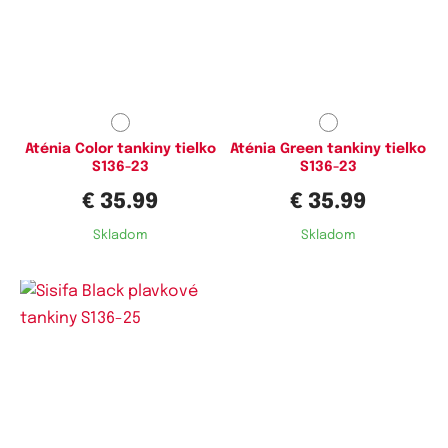
Dostupné velikosti:
Dostupné velikosti:
L,
XL,
4XL
L,
XL,
XXL,
4XL
Aténia Color tankiny tielko
Aténia Green tankiny tielko
S136-23
S136-23
€ 35.99
€ 35.99
Skladom
Skladom
Dostupné velikosti:
Dostupné velikosti:
L,
XL,
4XL
L,
XL,
XXL,
3XL,
4XL