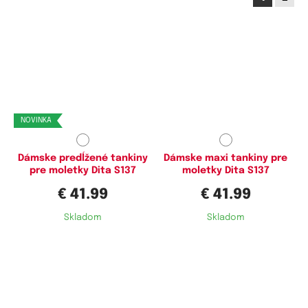
Dostupné velikosti:
Dostupné velikosti:
XL,
XXL,
3XL,
4XL
XL,
XXL,
3XL,
5XL
NOVINKA
Dámske predĺžené tankiny
Dámske maxi tankiny pre
pre moletky Dita S137
moletky Dita S137
€ 41.99
€ 41.99
Skladom
Skladom