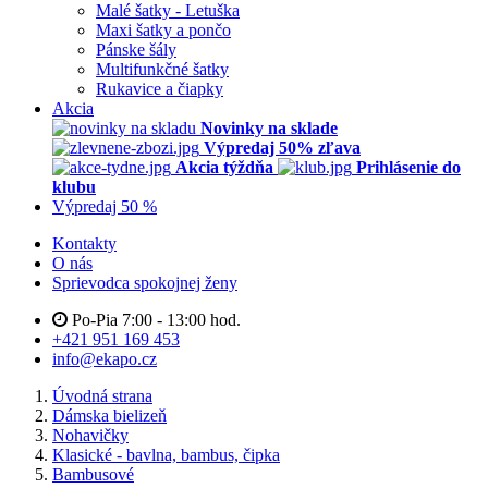
Malé šatky - Letuška
Maxi šatky a pončo
Pánske šály
Multifunkčné šatky
Rukavice a čiapky
Akcia
Novinky na sklade
Výpredaj 50% zľava
Akcia týždňa
Prihlásenie do
klubu
Výpredaj 50 %
Kontakty
O nás
Sprievodca spokojnej ženy
Po-Pia 7:00 - 13:00 hod.
+421 951 169 453
info@ekapo.cz
Úvodná strana
Dámska bielizeň
Nohavičky
Klasické - bavlna, bambus, čipka
Bambusové