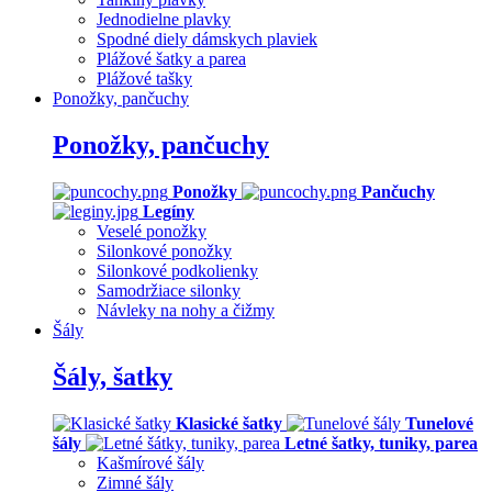
Jednodielne plavky
Spodné diely dámskych plaviek
Plážové šatky a parea
Plážové tašky
Ponožky, pančuchy
Ponožky, pančuchy
Ponožky
Pančuchy
Legíny
Veselé ponožky
Silonkové ponožky
Silonkové podkolienky
Samodržiace silonky
Návleky na nohy a čižmy
Šály
Šály, šatky
Klasické šatky
Tunelové
šály
Letné šatky, tuniky, parea
Kašmírové šály
Zimné šály