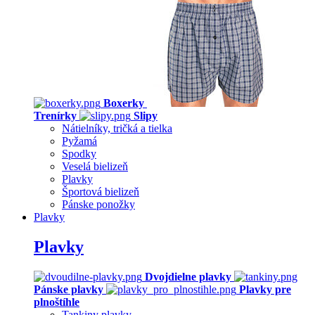
Boxerky
Trenírky
Slipy
Nátielníky, tričká a tielka
Pyžamá
Spodky
Veselá bielizeň
Plavky
Športová bielizeň
Pánske ponožky
Plavky
Plavky
Dvojdielne plavky
Pánske plavky
Plavky pre
plnoštíhle
Tankiny plavky