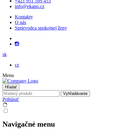
+421 951 169 453
info@ekapo.cz
Kontakty
O nás
Sprievodca spokojnej ženy
sk
cz
Menu
Hľadať
Vyhľadávanie
Prihlásiť
Navigačné menu