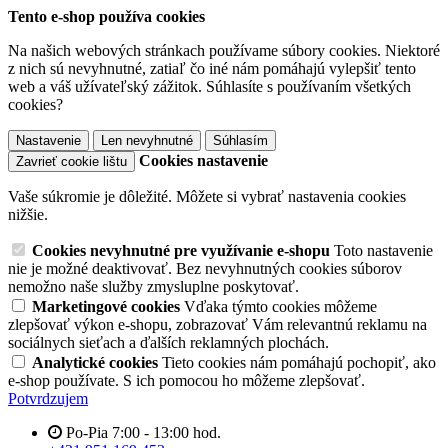
Tento e-shop používa cookies
Na našich webových stránkach používame súbory cookies. Niektoré
z nich sú nevyhnutné, zatiaľ čo iné nám pomáhajú vylepšiť tento
web a váš užívateľský zážitok. Súhlasíte s používaním všetkých
cookies?
Nastavenie
Len nevyhnutné
Súhlasím
Cookies nastavenie
Zavrieť cookie lištu
Vaše súkromie je dôležité. Môžete si vybrať nastavenia cookies
nižšie.
Cookies nevyhnutné pre využívanie e-shopu
Toto nastavenie
nie je možné deaktivovať. Bez nevyhnutných cookies súborov
nemožno naše služby zmysluplne poskytovať.
Marketingové cookies
Vďaka týmto cookies môžeme
zlepšovať výkon e-shopu, zobrazovať Vám relevantnú reklamu na
sociálnych sieťach a ďalších reklamných plochách.
Analytické cookies
Tieto cookies nám pomáhajú pochopiť, ako
e-shop používate. S ich pomocou ho môžeme zlepšovať.
Potvrdzujem
Po-Pia 7:00 - 13:00 hod.