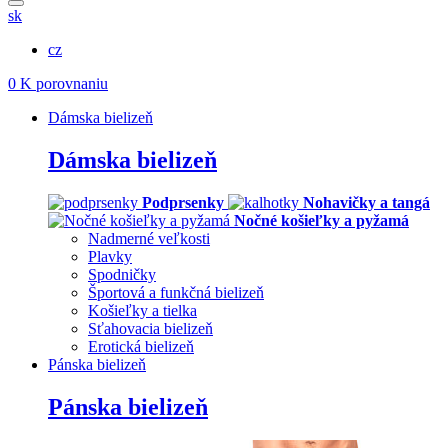
sk
cz
0
K porovnaniu
Dámska bielizeň
Dámska bielizeň
Podprsenky
Nohavičky a tangá
Nočné košieľky a pyžamá
Nadmerné veľkosti
Plavky
Spodničky
Športová a funkčná bielizeň
Košieľky a tielka
Sťahovacia bielizeň
Erotická bielizeň
Pánska bielizeň
Pánska bielizeň