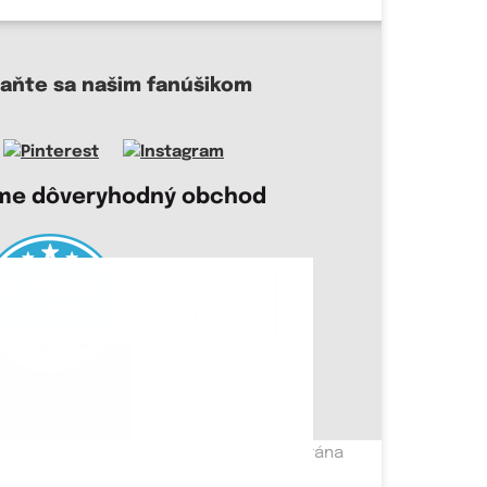
taňte sa našim fanúšikom
me dôveryhodný obchod