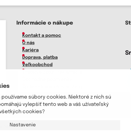
Informácie o nákupe
S
Kontakt a pomoc
O nás
Kariéra
S
Doprava, platba
Veľkoobchod
Vrátenie zboží, reklamácie
Obchodné podmienky
kies
Sprievodca spokojnej ženy
používame súbory cookies. Niektoré z nich sú
pomáhajú vylepšiť tento web a váš užívateľský
m všetkých cookies?
Nastavenie
ontakt a pomoc