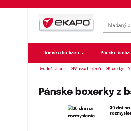
Dámska bielizeň
Pánska bieliz
Úvodná strana
Pánska bielizeň
Boxerky
Dámska bielizeň
Pánska bielizeň
Plavky
Ponožky, pančuchy
Šály, šatky
Pánske boxerky z b
30 dní na
Novinky na sklade
rozmysle
Dvojdielne plavky
Klasické šatky
Podprsenky
Ponožky
Boxerky