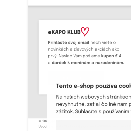
eKAPO KLUB
Prihláste
svoj email
nech viete o
novinkách a zľavových akciách ako
prvý! Naviac Vám pošleme
kupon € 4
a
darček k meninám a narodeninám.
Chcem sa prihlásiť
Tento e-shop používa coo
Na našich webových stránkach 
nevyhnutné, zatiaľ čo iné nám 
zážitok. Súhlasíte s používaní
© 2026, eKAPO
Úvodná stránka
Obchodné podmienky
GDPR
Mapa stránok
K