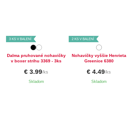
Dostupné velikosti:
Dostupné velikosti:
M,
L
XL,
XXL,
3XL
3 KS V BALENÍ
2 KS V BALENÍ
Dalma pruhované nohavičky
Nohavičky vyššie Henrieta
v boxer strihu 3369 - 3ks
Greenice 6380
€ 3.99
€ 4.49
/ks
/ks
Skladom
Skladom
Dostupné velikosti:
Dostupné velikosti:
L,
XL
M,
L