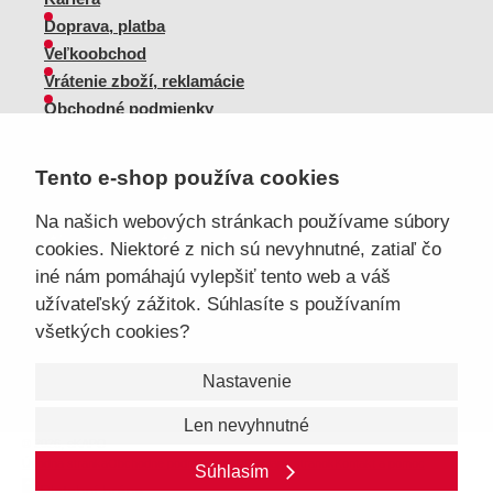
Doprava, platba
Veľkoobchod
Vrátenie zboží, reklamácie
Obchodné podmienky
Sprievodca spokojnej ženy
Tento e-shop používa cookies
Staňte sa našim fanúšikom
Na našich webových stránkach používame súbory
cookies. Niektoré z nich sú nevyhnutné, zatiaľ čo
iné nám pomáhajú vylepšiť tento web a váš
Sme dôveryhodný obchod
užívateľský zážitok. Súhlasíte s používaním
všetkých cookies?
Nastavenie
Len nevyhnutné
© 2026, eKAPO
Úvodná stránka
Obchodné podmienky
GDPR
Mapa stránok
Kontakt a pomoc
Súhlasím