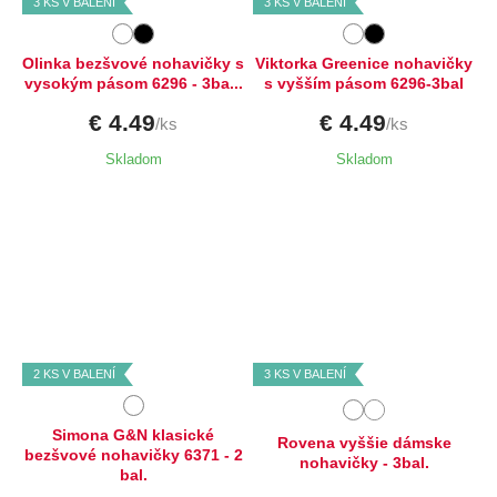
3 KS V BALENÍ
3 KS V BALENÍ
Olinka bezšvové nohavičky s
Viktorka Greenice nohavičky
vysokým pásom 6296 - 3ba...
s vyšším pásom 6296-3bal
€ 4.49
€ 4.49
/ks
/ks
Skladom
Skladom
Dostupné velikosti:
Dostupné velikosti:
L,
XL,
XXL
L,
XL,
XXL
2 KS V BALENÍ
3 KS V BALENÍ
Simona G&N klasické
Rovena vyššie dámske
bezšvové nohavičky 6371 - 2
nohavičky - 3bal.
bal.