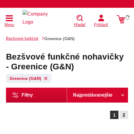
Menu
Hľadať
Prihlásiť
Bezšvové funkčné
Greenice (G&N)
Bezšvové funkčné nohavičky
- Greenice (G&N)
Greenice (G&N)
Filtry
1
2