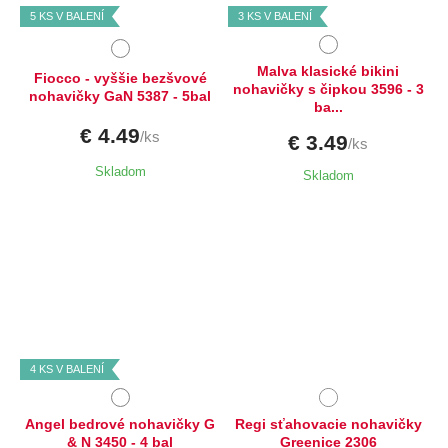
5 KS V BALENÍ
3 KS V BALENÍ
Malva klasické bikini
Fiocco - vyššie bezšvové
nohavičky s čipkou 3596 - 3
nohavičky GaN 5387 - 5bal
ba...
€ 4.49
/ks
€ 3.49
/ks
Skladom
Skladom
Dostupné velikosti:
Dostupné velikosti:
L
XL
4 KS V BALENÍ
Angel bedrové nohavičky G
Regi sťahovacie nohavičky
& N 3450 - 4 bal
Greenice 2306