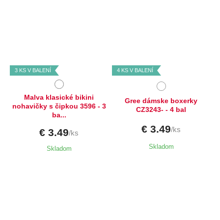
Dostupné velikosti:
Dostupné velikosti:
M,
L
L,
XL
3 KS V BALENÍ
4 KS V BALENÍ
Malva klasické bikini
Gree dámske boxerky
nohavičky s čipkou 3596 - 3
CZ3243- - 4 bal
ba...
€ 3.49
/ks
€ 3.49
/ks
Skladom
Skladom
Dostupné velikosti:
Dostupné velikosti: