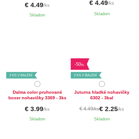
€ 4.49
/ks
€ 4.49
/ks
Skladom
Skladom
Dostupné velikosti:
Dostupné velikosti:
M,
L
-
50
XL
%
3 KS V BALENÍ
3 KS V BALENÍ
Dalma color pruhované
Juturna hladké nohavičky
boxer nohavičky 3369 - 3ks
6302 - 3bal
€ 3.99
€ 2.25
€ 4.49
/ks
/ks
/ks
Skladom
Skladom