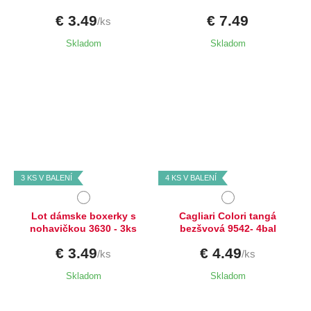
€ 3.49
€ 7.49
/ks
Skladom
Skladom
Dostupné velikosti:
Dostupné velikosti:
L,
XL
M,
L
3 KS V BALENÍ
4 KS V BALENÍ
Lot dámske boxerky s
Cagliari Colori tangá
nohavičkou 3630 - 3ks
bezšvová 9542- 4bal
€ 3.49
€ 4.49
/ks
/ks
Skladom
Skladom