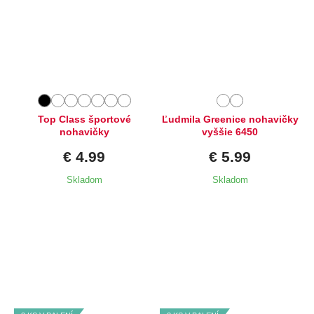
Dostupné velikosti:
Dostupné velikosti:
M,
L,
XL
XXL,
4XL
Top Class športové
Ľudmila Greenice nohavičky
nohavičky
vyššie 6450
€ 4.99
€ 5.99
Skladom
Skladom
Dostupné velikosti:
Dostupné velikosti:
L,
XXL
L,
XXL