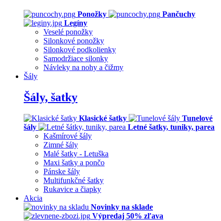
Ponožky
Pančuchy
Legíny
Veselé ponožky
Silonkové ponožky
Silonkové podkolienky
Samodržiace silonky
Návleky na nohy a čižmy
Šály
Šály, šatky
Klasické šatky
Tunelové
šály
Letné šatky, tuniky, parea
Kašmírové šály
Zimné šály
Malé šatky - Letuška
Maxi šatky a pončo
Pánske šály
Multifunkčné šatky
Rukavice a čiapky
Akcia
Novinky na sklade
Výpredaj 50% zľava