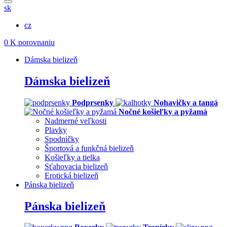
sk
cz
0
K porovnaniu
Dámska bielizeň
Dámska bielizeň
Podprsenky
Nohavičky a tangá
Nočné košieľky a pyžamá
Nadmerné veľkosti
Plavky
Spodničky
Športová a funkčná bielizeň
Košieľky a tielka
Sťahovacia bielizeň
Erotická bielizeň
Pánska bielizeň
Pánska bielizeň