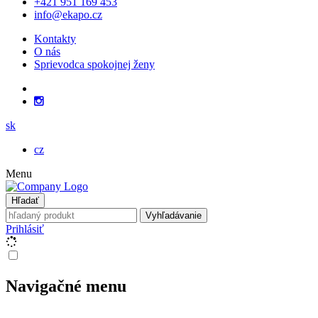
+421 951 169 453
info@ekapo.cz
Kontakty
O nás
Sprievodca spokojnej ženy
sk
cz
Menu
Hľadať
Vyhľadávanie
Prihlásiť
Navigačné menu