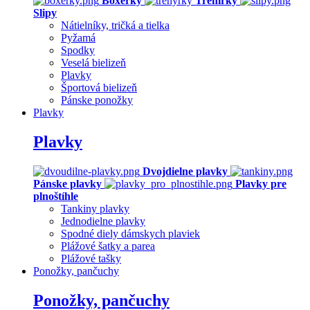
Boxerky
Trenírky
Slipy
Nátielníky, tričká a tielka
Pyžamá
Spodky
Veselá bielizeň
Plavky
Športová bielizeň
Pánske ponožky
Plavky
Plavky
Dvojdielne plavky
Pánske plavky
Plavky pre
plnoštíhle
Tankiny plavky
Jednodielne plavky
Spodné diely dámskych plaviek
Plážové šatky a parea
Plážové tašky
Ponožky, pančuchy
Ponožky, pančuchy