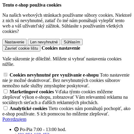
Tento e-shop používa cookies
Na našich webových stránkach používame súbory cookies. Niektoré
z nich sú nevyhnutné, zatiaľ čo iné nám pomáhajú vylepšiť tento
web a váš užívateľský zážitok. Súhlasíte s používaním všetkých
cookies?
Nastavenie
Len nevyhnutné
Súhlasím
Cookies nastavenie
Zavrieť cookie lištu
Vaše súkromie je dôležité. Môžete si vybrať nastavenia cookies
nižšie.
Cookies nevyhnutné pre využívanie e-shopu
Toto nastavenie
nie je možné deaktivovať. Bez nevyhnutných cookies súborov
nemožno naše služby zmysluplne poskytovať.
Marketingové cookies
Vďaka týmto cookies môžeme
zlepšovať výkon e-shopu, zobrazovať Vám relevantnú reklamu na
sociálnych sieťach a ďalších reklamných plochách.
Analytické cookies
Tieto cookies nám pomáhajú pochopiť, ako
e-shop používate. S ich pomocou ho môžeme zlepšovať.
Potvrdzujem
Po-Pia 7:00 - 13:00 hod.