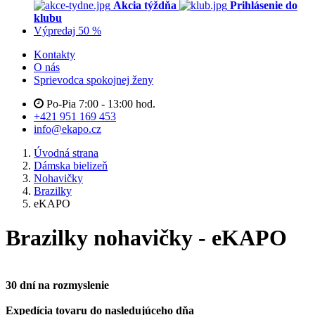
Akcia týždňa
Prihlásenie do
klubu
Výpredaj 50 %
Kontakty
O nás
Sprievodca spokojnej ženy
Po-Pia 7:00 - 13:00 hod.
+421 951 169 453
info@ekapo.cz
Úvodná strana
Dámska bielizeň
Nohavičky
Brazilky
eKAPO
Brazilky nohavičky - eKAPO
30 dní na rozmyslenie
Expedícia tovaru do nasledujúceho dňa