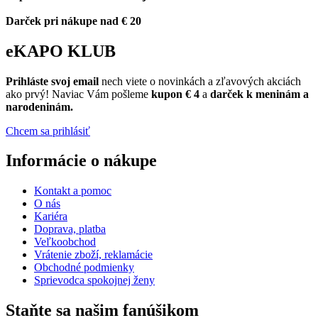
Darček pri nákupe nad € 20
eKAPO KLUB
Prihláste
svoj email
nech viete o novinkách a zľavových akciách
ako prvý! Naviac Vám pošleme
kupon € 4
a
darček k meninám a
narodeninám.
Chcem sa prihlásiť
Informácie o nákupe
Kontakt a pomoc
O nás
Kariéra
Doprava, platba
Veľkoobchod
Vrátenie zboží, reklamácie
Obchodné podmienky
Sprievodca spokojnej ženy
Staňte sa našim fanúšikom