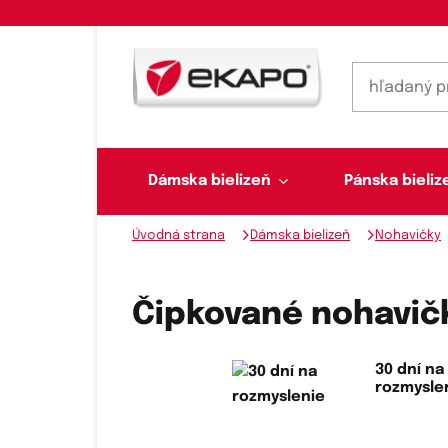
Dámska bielizeň
Pánska bieliz
Úvodná strana
Dámska bielizeň
Nohavičky
Dámska bielizeň
Pánska bielizeň
Plavky
Ponožky, pančuchy
Šály, šatky
Čipkované nohavič
30 dní na
Novinky na sklade
rozmysle
Dvojdielne plavky
Klasické šatky
Podprsenky
Ponožky
Boxerky