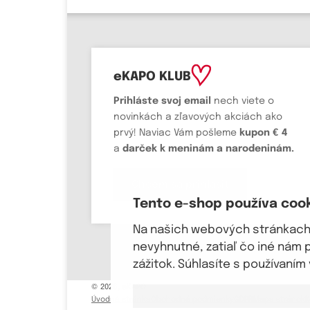
eKAPO KLUB
Prihláste
svoj email
nech viete o
novinkách a zľavových akciách ako
prvý! Naviac Vám pošleme
kupon € 4
a
darček k meninám a narodeninám.
Chcem sa prihlásiť
Tento e-shop používa coo
Na našich webových stránkach 
nevyhnutné, zatiaľ čo iné nám 
zážitok. Súhlasíte s používaní
© 2026, eKAPO
Úvodná stránka
Obchodné podmienky
GDPR
Mapa stránok
K