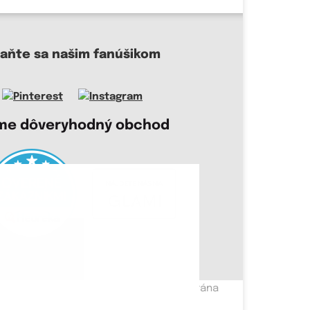
taňte sa našim fanúšikom
me dôveryhodný obchod