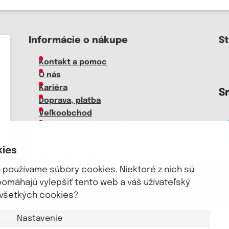
Informácie o nákupe
S
Kontakt a pomoc
O nás
Kariéra
S
Doprava, platba
Veľkoobchod
Vrátenie zboží, reklamácie
Obchodné podmienky
kies
Sprievodca spokojnej ženy
používame súbory cookies. Niektoré z nich sú
pomáhajú vylepšiť tento web a váš užívateľský
m všetkých cookies?
Nastavenie
ontakt a pomoc