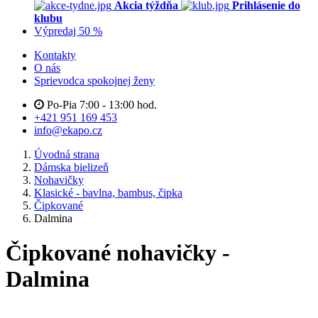
Akcia týždňa
Prihlásenie do
klubu
Výpredaj 50 %
Kontakty
O nás
Sprievodca spokojnej ženy
Po-Pia 7:00 - 13:00 hod.
+421 951 169 453
info@ekapo.cz
Úvodná strana
Dámska bielizeň
Nohavičky
Klasické - bavlna, bambus, čipka
Čipkované
Dalmina
Čipkované nohavičky -
Dalmina