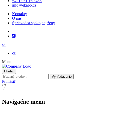
+421 951 169 453
info@ekapo.cz
Kontakty
O nás
Sprievodca spokojnej ženy
sk
cz
Menu
Hľadať
Vyhľadávanie
Prihlásiť
Navigačné menu