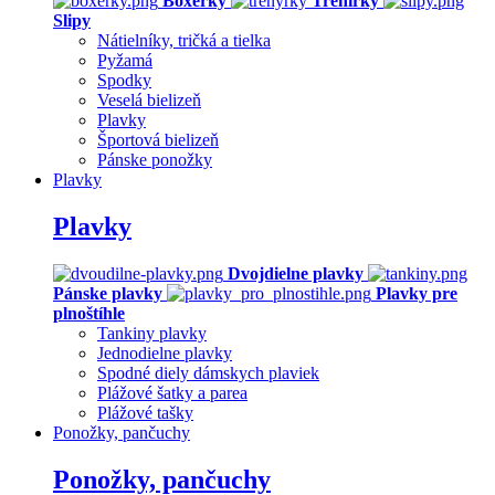
Boxerky
Trenírky
Slipy
Nátielníky, tričká a tielka
Pyžamá
Spodky
Veselá bielizeň
Plavky
Športová bielizeň
Pánske ponožky
Plavky
Plavky
Dvojdielne plavky
Pánske plavky
Plavky pre
plnoštíhle
Tankiny plavky
Jednodielne plavky
Spodné diely dámskych plaviek
Plážové šatky a parea
Plážové tašky
Ponožky, pančuchy
Ponožky, pančuchy