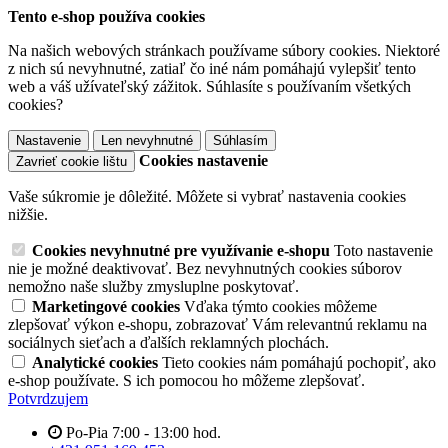
Tento e-shop používa cookies
Na našich webových stránkach používame súbory cookies. Niektoré
z nich sú nevyhnutné, zatiaľ čo iné nám pomáhajú vylepšiť tento
web a váš užívateľský zážitok. Súhlasíte s používaním všetkých
cookies?
Nastavenie
Len nevyhnutné
Súhlasím
Cookies nastavenie
Zavrieť cookie lištu
Vaše súkromie je dôležité. Môžete si vybrať nastavenia cookies
nižšie.
Cookies nevyhnutné pre využívanie e-shopu
Toto nastavenie
nie je možné deaktivovať. Bez nevyhnutných cookies súborov
nemožno naše služby zmysluplne poskytovať.
Marketingové cookies
Vďaka týmto cookies môžeme
zlepšovať výkon e-shopu, zobrazovať Vám relevantnú reklamu na
sociálnych sieťach a ďalších reklamných plochách.
Analytické cookies
Tieto cookies nám pomáhajú pochopiť, ako
e-shop používate. S ich pomocou ho môžeme zlepšovať.
Potvrdzujem
Po-Pia 7:00 - 13:00 hod.