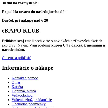
30 dní na rozmyslenie
Expedícia tovaru do nasledujúceho dňa
Darček pri nákupe nad € 20
eKAPO KLUB
Prihláste
svoj email
nech viete o novinkách a zľavových akciách
ako prvý! Naviac Vám pošleme
kupon € 4
a
darček k meninám a
narodeninám.
Chcem sa prihlásiť
Informácie o nákupe
Kontakt a pomoc
O nás
Kariéra
Doprava, platba
Veľkoobchod
Vrátenie zboží, reklamácie
Obchodné podmienky