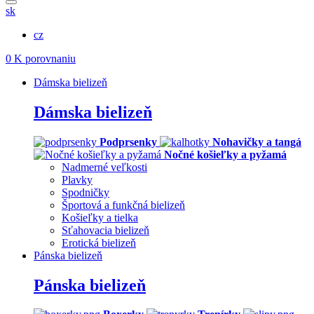
sk
cz
0
K porovnaniu
Dámska bielizeň
Dámska bielizeň
Podprsenky
Nohavičky a tangá
Nočné košieľky a pyžamá
Nadmerné veľkosti
Plavky
Spodničky
Športová a funkčná bielizeň
Košieľky a tielka
Sťahovacia bielizeň
Erotická bielizeň
Pánska bielizeň
Pánska bielizeň