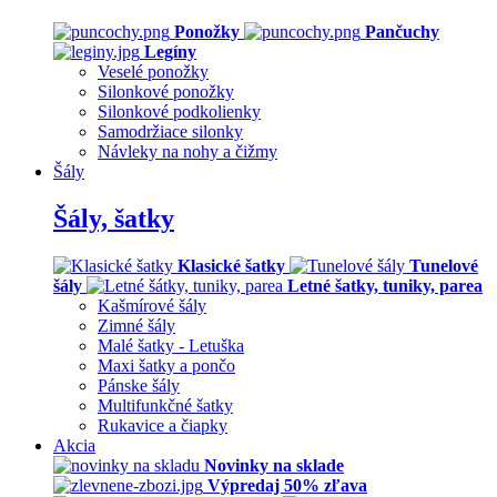
Ponožky
Pančuchy
Legíny
Veselé ponožky
Silonkové ponožky
Silonkové podkolienky
Samodržiace silonky
Návleky na nohy a čižmy
Šály
Šály, šatky
Klasické šatky
Tunelové
šály
Letné šatky, tuniky, parea
Kašmírové šály
Zimné šály
Malé šatky - Letuška
Maxi šatky a pončo
Pánske šály
Multifunkčné šatky
Rukavice a čiapky
Akcia
Novinky na sklade
Výpredaj 50% zľava