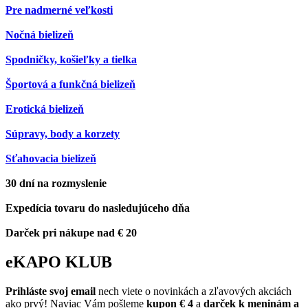
Pre nadmerné veľkosti
Nočná bielizeň
Spodničky, košieľky a tielka
Športová a funkčná bielizeň
Erotická bielizeň
Súpravy, body a korzety
Sťahovacia bielizeň
30 dní na rozmyslenie
Expedícia tovaru do nasledujúceho dňa
Darček pri nákupe nad € 20
eKAPO KLUB
Prihláste
svoj email
nech viete o novinkách a zľavových akciách
ako prvý! Naviac Vám pošleme
kupon € 4
a
darček k meninám a