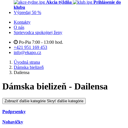
Akcia týždňa
Prihlásenie do
klubu
Výpredaj 50 %
Kontakty
O nás
Sprievodca spokojnej ženy
Po-Pia 7:00 - 13:00 hod.
+421 951 169 453
info@ekapo.cz
Úvodná strana
Dámska bielizeň
Dailensa
Dámska bielizeň - Dailensa
Zobraziť ďalšie kategórie
Skryť ďalšie kategórie
Podprsenky
Nohavičky