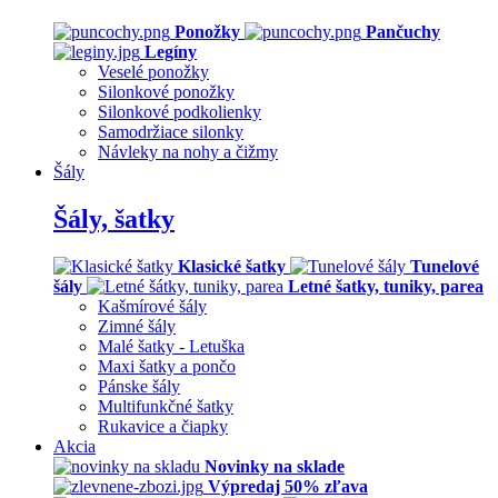
Ponožky
Pančuchy
Legíny
Veselé ponožky
Silonkové ponožky
Silonkové podkolienky
Samodržiace silonky
Návleky na nohy a čižmy
Šály
Šály, šatky
Klasické šatky
Tunelové
šály
Letné šatky, tuniky, parea
Kašmírové šály
Zimné šály
Malé šatky - Letuška
Maxi šatky a pončo
Pánske šály
Multifunkčné šatky
Rukavice a čiapky
Akcia
Novinky na sklade
Výpredaj 50% zľava