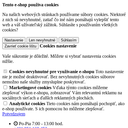
Tento e-shop používa cookies
Na našich webových stránkach používame súbory cookies. Niektoré
z nich sú nevyhnutné, zatiaľ čo iné nám pomáhajú vylepšiť tento
web a váš užívateľský zážitok. Súhlasíte s používaním všetkých
cookies?
Nastavenie
Len nevyhnutné
Súhlasím
Cookies nastavenie
Zavrieť cookie lištu
Vaše súkromie je dôležité. Môžete si vybrať nastavenia cookies
nižšie.
Cookies nevyhnutné pre využívanie e-shopu
Toto nastavenie
nie je možné deaktivovať. Bez nevyhnutných cookies súborov
nemožno naše služby zmysluplne poskytovať.
Marketingové cookies
Vďaka týmto cookies môžeme
zlepšovať výkon e-shopu, zobrazovať Vám relevantnú reklamu na
sociálnych sieťach a ďalších reklamných plochách.
Analytické cookies
Tieto cookies nám pomáhajú pochopiť, ako
e-shop používate. S ich pomocou ho môžeme zlepšovať.
Potvrdzujem
Po-Pia 7:00 - 13:00 hod.