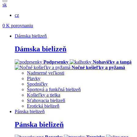
sk
cz
0
K porovnaniu
Dámska bielizeň
Dámska bielizeň
Podprsenky
Nohavičky a tangá
Nočné košieľky a pyžamá
Nadmerné veľkosti
Plavky
Spodničky
Športová a funkčná bielizeň
Košieľky a tielka
Sťahovacia bielizeň
Erotická bielizeň
Pánska bielizeň
Pánska bielizeň