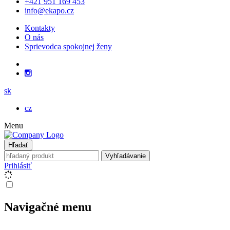
+421 951 169 453
info@ekapo.cz
Kontakty
O nás
Sprievodca spokojnej ženy
sk
cz
Menu
Hľadať
Vyhľadávanie
Prihlásiť
Navigačné menu