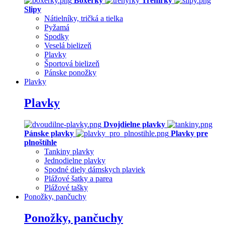
Boxerky
Trenírky
Slipy
Nátielníky, tričká a tielka
Pyžamá
Spodky
Veselá bielizeň
Plavky
Športová bielizeň
Pánske ponožky
Plavky
Plavky
Dvojdielne plavky
Pánske plavky
Plavky pre
plnoštíhle
Tankiny plavky
Jednodielne plavky
Spodné diely dámskych plaviek
Plážové šatky a parea
Plážové tašky
Ponožky, pančuchy
Ponožky, pančuchy