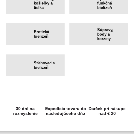
košieľky a
funkčná
tielka
bielizeň
Súpravy,
Erotická
body a
bielizeň
korzety
Sťahovacia
bielizeň
30 dní na
Expedícia tovaru do
Darček pri nákupe
rozmyslenie
nasledujúceho dňa
nad € 20