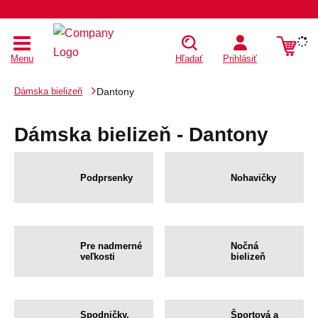
Menu
Hľadať
Prihlásiť
Dámska bielizeň
Dantony
Dámska bielizeň - Dantony
Podprsenky
Nohavičky
Pre nadmerné
Nočná
veľkosti
bielizeň
Spodničky,
Športová a