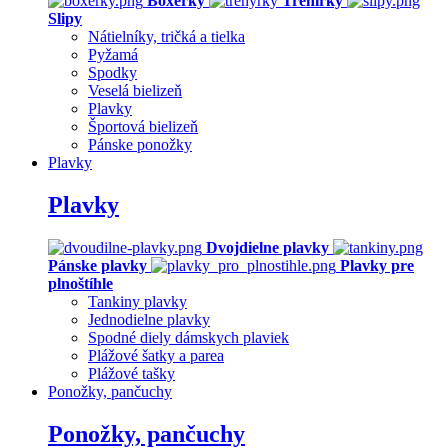
Boxerky
Trenírky
Slipy
Nátielníky, tričká a tielka
Pyžamá
Spodky
Veselá bielizeň
Plavky
Športová bielizeň
Pánske ponožky
Plavky
Plavky
Dvojdielne plavky
Pánske plavky
Plavky pre
plnoštíhle
Tankiny plavky
Jednodielne plavky
Spodné diely dámskych plaviek
Plážové šatky a parea
Plážové tašky
Ponožky, pančuchy
Ponožky, pančuchy