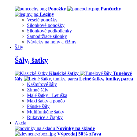
Ponožky
Pančuchy
Legíny
Veselé ponožky
Silonkové ponožky
Silonkové podkolienky
Samodržiace silonky
Návleky na nohy a čižmy
Šály
Šály, šatky
Klasické šatky
Tunelové
šály
Letné šatky, tuniky, parea
Kašmírové šály
Zimné šály
Malé šatky - Letuška
Maxi šatky a pončo
Pánske šály
Multifunkčné šatky
Rukavice a čiapky
Akcia
Novinky na sklade
Výpredaj 50% zľava