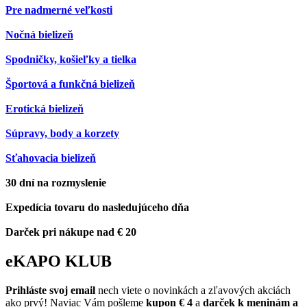
Pre nadmerné veľkosti
Nočná bielizeň
Spodničky, košieľky a tielka
Športová a funkčná bielizeň
Erotická bielizeň
Súpravy, body a korzety
Sťahovacia bielizeň
30 dní na rozmyslenie
Expedícia tovaru do nasledujúceho dňa
Darček pri nákupe nad € 20
eKAPO KLUB
Prihláste
svoj email
nech viete o novinkách a zľavových akciách
ako prvý! Naviac Vám pošleme
kupon € 4
a
darček k meninám a