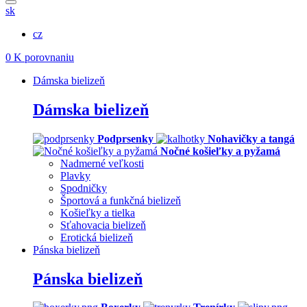
sk
cz
0
K porovnaniu
Dámska bielizeň
Dámska bielizeň
Podprsenky
Nohavičky a tangá
Nočné košieľky a pyžamá
Nadmerné veľkosti
Plavky
Spodničky
Športová a funkčná bielizeň
Košieľky a tielka
Sťahovacia bielizeň
Erotická bielizeň
Pánska bielizeň
Pánska bielizeň