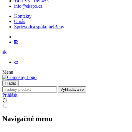
+421 951 169 453
info@ekapo.cz
Kontakty
O nás
Sprievodca spokojnej ženy
sk
cz
Menu
Hľadať
Vyhľadávanie
Prihlásiť
Navigačné menu