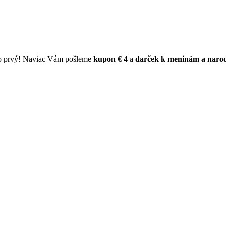
ko prvý! Naviac Vám pošleme
kupon € 4
a
darček k meninám a naro