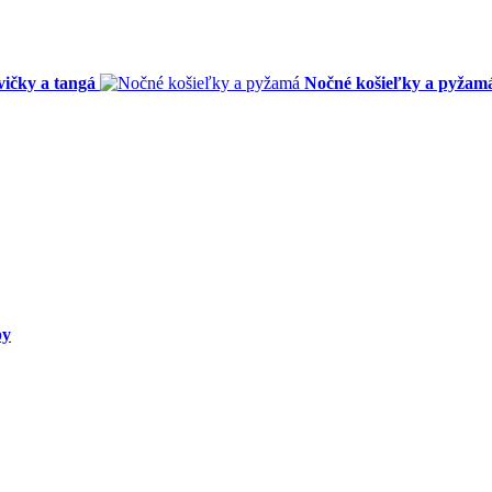
ičky a tangá
Nočné košieľky a pyžam
py