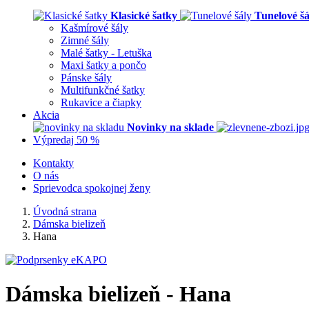
Klasické šatky
Tunelové šá
Kašmírové šály
Zimné šály
Malé šatky - Letuška
Maxi šatky a pončo
Pánske šály
Multifunkčné šatky
Rukavice a čiapky
Akcia
Novinky na sklade
Výpredaj 50 %
Kontakty
O nás
Sprievodca spokojnej ženy
Úvodná strana
Dámska bielizeň
Hana
Dámska bielizeň - Hana