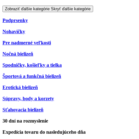
Zobraziť ďalšie kategórie
Skryť ďalšie kategórie
Podprsenky
Nohavičky
Pre nadmerné veľkosti
Nočná bielizeň
Spodničky, košieľky a tielka
Športová a funkčná bielizeň
Erotická bielizeň
Súpravy, body a korzety
Sťahovacia bielizeň
30 dní na rozmyslenie
Expedícia tovaru do nasledujúceho dňa