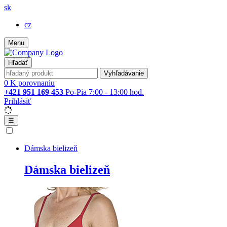
sk
cz
Menu
Hľadať
Vyhľadávanie
0
K porovnaniu
+421 951 169 453
Po-Pia 7:00 - 13:00 hod.
Prihlásiť
☰
Dámska bielizeň
Dámska bielizeň