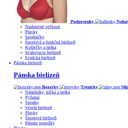
Podprsenky
Nohav
Nadmerné veľkosti
Plavky
Spodničky
Športová a funkčná bielizeň
Košieľky a tielka
Sťahovacia bielizeň
Erotická bielizeň
Pánska bielizeň
Pánska bielizeň
Boxerky
Trenírky
Sli
Nátielníky, tričká a tielka
Pyžamá
Spodky
Veselá bielizeň
Plavky
Športová bielizeň
Pánske ponožky