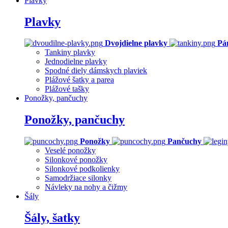
Plavky
Plavky
Dvojdielne plavky
Pá
Tankiny plavky
Jednodielne plavky
Spodné diely dámskych plaviek
Plážové šatky a parea
Plážové tašky
Ponožky, pančuchy
Ponožky, pančuchy
Ponožky
Pančuchy
Veselé ponožky
Silonkové ponožky
Silonkové podkolienky
Samodržiace silonky
Návleky na nohy a čižmy
Šály
Šály, šatky