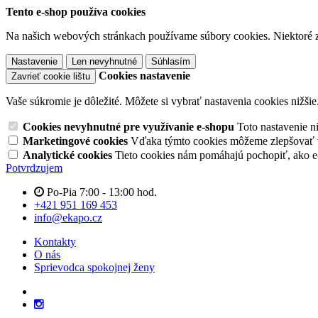
Tento e-shop používa cookies
Na našich webových stránkach používame súbory cookies. Niektoré z 
Nastavenie
Len nevyhnutné
Súhlasím
Cookies nastavenie
Zavrieť cookie lištu
Vaše súkromie je dôležité. Môžete si vybrať nastavenia cookies nižšie
Cookies nevyhnutné pre využívanie e-shopu
Toto nastavenie 
Marketingové cookies
Vďaka týmto cookies môžeme zlepšovať v
Analytické cookies
Tieto cookies nám pomáhajú pochopiť, ako 
Potvrdzujem
Po-Pia 7:00 - 13:00 hod.
+421 951 169 453
info@ekapo.cz
Kontakty
O nás
Sprievodca spokojnej ženy