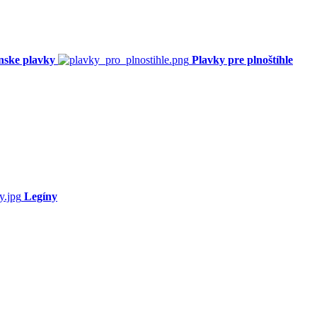
nske plavky
Plavky pre plnoštíhle
Legíny