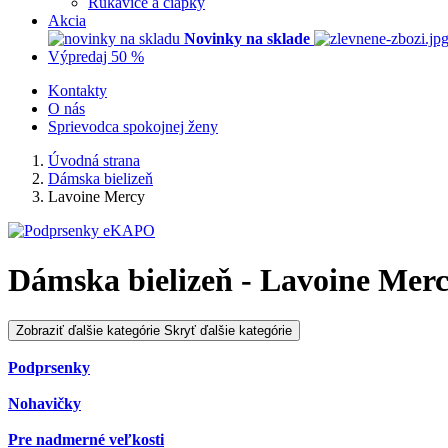
Rukavice a čiapky
Akcia
Novinky na sklade
Výpredaj 50 %
Kontakty
O nás
Sprievodca spokojnej ženy
Úvodná strana
Dámska bielizeň
Lavoine Mercy
Dámska bielizeň - Lavoine Mer
Zobraziť ďalšie kategórie
Skryť ďalšie kategórie
Podprsenky
Nohavičky
Pre nadmerné veľkosti