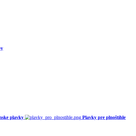
py
nske plavky
Plavky pre plnoštíhle