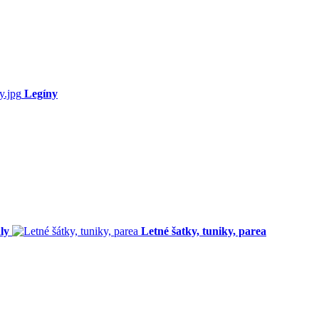
Legíny
ly
Letné šatky, tuniky, parea