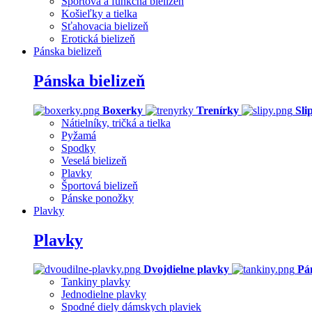
Športová a funkčná bielizeň
Košieľky a tielka
Sťahovacia bielizeň
Erotická bielizeň
Pánska bielizeň
Pánska bielizeň
Boxerky
Trenírky
Sli
Nátielníky, tričká a tielka
Pyžamá
Spodky
Veselá bielizeň
Plavky
Športová bielizeň
Pánske ponožky
Plavky
Plavky
Dvojdielne plavky
Pá
Tankiny plavky
Jednodielne plavky
Spodné diely dámskych plaviek