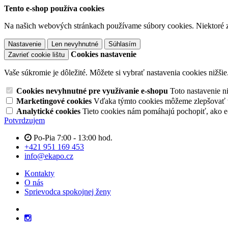
Tento e-shop používa cookies
Na našich webových stránkach používame súbory cookies. Niektoré z 
Nastavenie
Len nevyhnutné
Súhlasím
Cookies nastavenie
Zavrieť cookie lištu
Vaše súkromie je dôležité. Môžete si vybrať nastavenia cookies nižšie
Cookies nevyhnutné pre využívanie e-shopu
Toto nastavenie 
Marketingové cookies
Vďaka týmto cookies môžeme zlepšovať v
Analytické cookies
Tieto cookies nám pomáhajú pochopiť, ako 
Potvrdzujem
Po-Pia 7:00 - 13:00 hod.
+421 951 169 453
info@ekapo.cz
Kontakty
O nás
Sprievodca spokojnej ženy