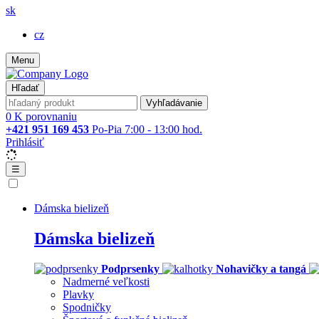
sk
cz
Menu
Hľadať
Vyhľadávanie
0
K porovnaniu
+421 951 169 453
Po-Pia 7:00 - 13:00 hod.
Prihlásiť
☰
Dámska bielizeň
Dámska bielizeň
Podprsenky
Nohavičky a tangá
Nadmerné veľkosti
Plavky
Spodničky