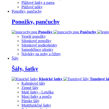
Plážové šatky a parea
Plážové tašky
Ponožky, pančuchy
Ponožky, pančuchy
Ponožky
Pančuchy
Veselé ponožky
Silonkové ponožky
Silonkové podkolienky
Samodržiace silonky
Návleky na nohy a čižmy
Šály
Šály, šatky
Klasické šatky
Tunelové šá
Kašmírové šály
Zimné šály
Malé šatky - Letuška
Maxi šatky a pončo
Pánske šály
Multifunkčné šatky