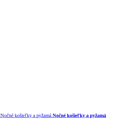
Nočné košieľky a pyžamá