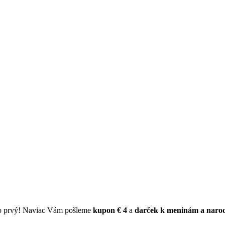
ko prvý! Naviac Vám pošleme
kupon € 4
a
darček k meninám a naro