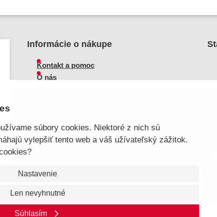
Informácie o nákupe
St
Kontakt a pomoc
O nás
Kariéra
S
Doprava, platba
ies
Veľkoobchod
Vrátenie zboží, reklamácie
užívame súbory cookies. Niektoré z nich sú
Obchodné podmienky
áhajú vylepšiť tento web a váš užívateľský zážitok.
Sprievodca spokojnej ženy
 cookies?
Nastavenie
Len nevyhnutné
Súhlasím
kt a pomoc