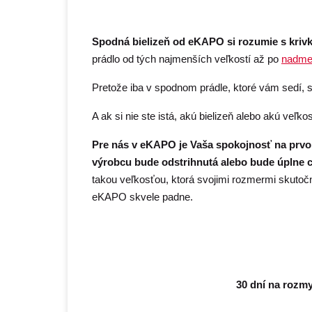
Spodná bielizeň od eKAPO si rozumie s kriv
prádlo od tých najmenších veľkostí až po
nadme
Pretože iba v spodnom prádle, ktoré vám sedí, s
A ak si nie ste istá, akú bielizeň alebo akú veľko
Pre nás v eKAPO je Vaša spokojnosť na prv
výrobcu bude odstrihnutá alebo bude úplne 
takou veľkosťou, ktorá svojimi rozmermi skutoč
eKAPO skvele padne.
30 dní na rozmy