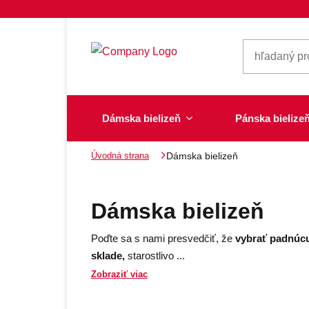
Dámska bielizeň
Pánska bielize
Úvodná strana
Dámska bielizeň
Dámska bielizeň
Pánska bielizeň
Plavky
Ponožky, pančuchy
Šály, šatky
Dámska bielizeň
Poďte sa s nami presvedčiť, že
vybrať padnúcu
sklade,
starostlivo
...
Novinky na sklade
Zobraziť viac
Dvojdielne plavky
Klasické šatky
Podprsenky
Ponožky
Boxerky