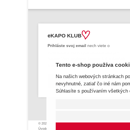
eKAPO KLUB
Prihláste
svoj email
nech viete o
novinkách a zľavových akciách ako prvý!
Naviac Vám pošleme
kupon € 4
a
darček
Tento e-shop používa cook
k meninám a narodeninám.
Na našich webových stránkach po
Chcem sa prihlásiť
nevyhnutné, zatiaľ čo iné nám pom
Súhlasíte s používaním všetkých
© 2026, eKAPO
Úvodná stránka
Obchodné podmienky
GDPR
Mapa stránok
Konta