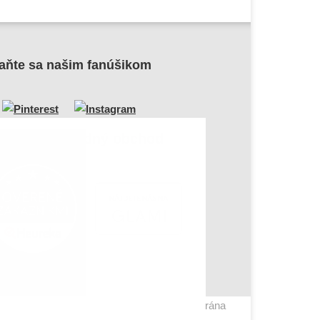
aňte sa našim fanúšikom
me dôveryhodný obchod