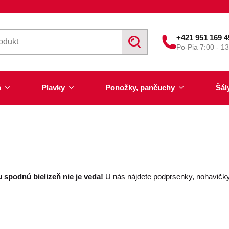
+421 951 169 4
V
Po-Pia 7:00 - 1
y
h
ľ
a
ň
Plavky
Ponožky, pančuchy
Šál
d
á
v
a
n
i
e
 spodnú bielizeň nie je veda!
U nás nájdete podprsenky, nohavičky
Výpredaj 50% zľava
Akcia týždňa
Nohavičky a tangá
Pánske plavky
Tunelové šály
Pančuchy
Trenírky
Nočné košieľky a pyžam
Letné šatky, tuniky, pare
Plavky pre plnoštíhle
Legíny
Slipy