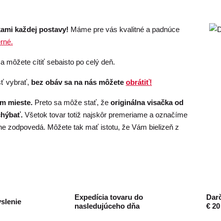
kami každej postavy!
Máme pre vás kvalitné a padnúce
rné.
a môžete cítiť sebaisto po celý deň.
sť vybrať,
bez obáv sa na nás môžete
obrátiť!
om mieste.
Preto sa môže stať, že
originálna visačka od
chýbať.
Všetok tovar totiž najskôr premeriame a označíme
ne zodpovedá. Môžete tak mať istotu, že Vám bielizeň z
Expedícia tovaru do
Darč
slenie
nasledujúceho dňa
€ 20