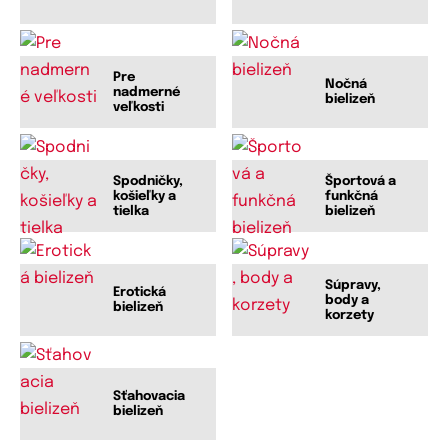
Pre
Nočná
nadmerné
bielizeň
veľkosti
Spodničky,
Športová a
košieľky a
funkčná
tielka
bielizeň
Súpravy,
Erotická
body a
bielizeň
korzety
Sťahovacia
bielizeň