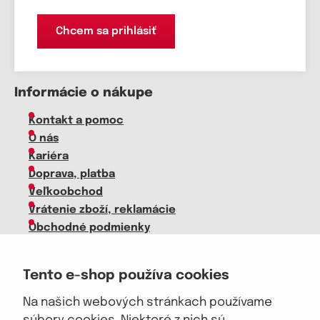
Chcem sa prihlásiť
Informácie o nákupe
Kontakt a pomoc
O nás
Kariéra
Doprava, platba
Veľkoobchod
Vrátenie zboží, reklamácie
Obchodné podmienky
Sprievodca spokojnej ženy
Tento e-shop používa cookies
Staňte sa našim fanúšikom
Na našich webových stránkach používame