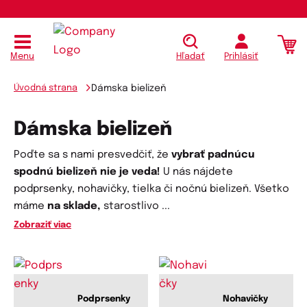
Menu
Hľadať
Prihlásiť
Úvodná strana
Dámska bielizeň
Dámska bielizeň
Poďte sa s nami presvedčiť, že
vybrať padnúcu
spodnú bielizeň nie je veda!
U nás nájdete
podprsenky, nohavičky, tielka či nočnú bielizeň. Všetko
máme
na sklade,
starostlivo
...
Zobraziť viac
Podprsenky
Nohavičky