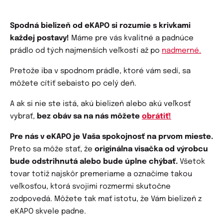
Spodná bielizeň od eKAPO si rozumie s krivkami
každej postavy!
Máme pre vás kvalitné a padnúce
prádlo od tých najmenších veľkostí až po
nadmerné.
Pretože iba v spodnom prádle, ktoré vám sedí, sa
môžete cítiť sebaisto po celý deň.
A ak si nie ste istá, akú bielizeň alebo akú veľkosť
vybrať,
bez obáv sa na nás môžete
obrátiť!
Pre nás v eKAPO je Vaša spokojnosť na prvom mieste.
Preto sa môže stať, že
originálna visačka od výrobcu
bude odstrihnutá alebo bude úplne chýbať.
Všetok
tovar totiž najskôr premeriame a označíme takou
veľkosťou, ktorá svojimi rozmermi skutočne
zodpovedá. Môžete tak mať istotu, že Vám bielizeň z
eKAPO skvele padne.