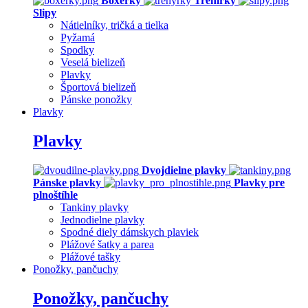
Boxerky
Trenírky
Slipy
Nátielníky, tričká a tielka
Pyžamá
Spodky
Veselá bielizeň
Plavky
Športová bielizeň
Pánske ponožky
Plavky
Plavky
Dvojdielne plavky
Pánske plavky
Plavky pre
plnoštíhle
Tankiny plavky
Jednodielne plavky
Spodné diely dámskych plaviek
Plážové šatky a parea
Plážové tašky
Ponožky, pančuchy
Ponožky, pančuchy