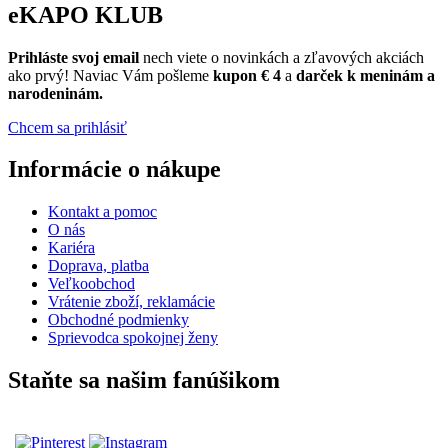
eKAPO KLUB
Prihláste
svoj email
nech viete o novinkách a zľavových akciách
ako prvý! Naviac Vám pošleme
kupon € 4
a
darček k meninám a
narodeninám.
Chcem sa prihlásiť
Informácie o nákupe
Kontakt a pomoc
O nás
Kariéra
Doprava, platba
Veľkoobchod
Vrátenie zboží, reklamácie
Obchodné podmienky
Sprievodca spokojnej ženy
Staňte sa našim fanúšikom