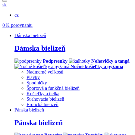
sk
cz
0
K porovnaniu
Dámska bielizeň
Dámska bielizeň
Podprsenky
Nohavičky a tangá
Nočné košieľky a pyžamá
Nadmerné veľkosti
Plavky
Spodničky
Športová a funkčná bielizeň
Košieľky a tielka
Sťahovacia bielizeň
Erotická bielizeň
Pánska bielizeň
Pánska bielizeň