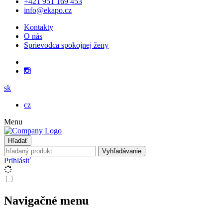
+421 951 169 453
info@ekapo.cz
Kontakty
O nás
Sprievodca spokojnej ženy
sk
cz
Menu
Hľadať
Vyhľadávanie
Prihlásiť
Navigačné menu