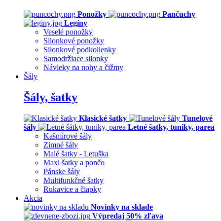
Ponožky
Pančuchy
Legíny
Veselé ponožky
Silonkové ponožky
Silonkové podkolienky
Samodržiace silonky
Návleky na nohy a čižmy
Šály
Šály, šatky
Klasické šatky
Tunelové
šály
Letné šatky, tuniky, parea
Kašmírové šály
Zimné šály
Malé šatky - Letuška
Maxi šatky a pončo
Pánske šály
Multifunkčné šatky
Rukavice a čiapky
Akcia
Novinky na sklade
Výpredaj 50% zľava