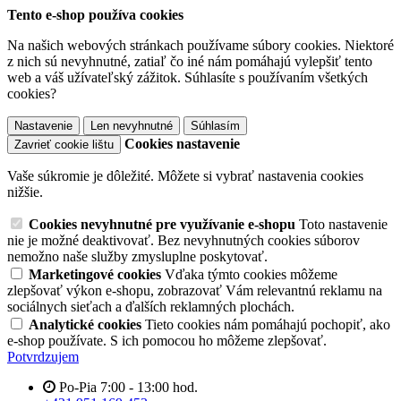
Tento e-shop používa cookies
Na našich webových stránkach používame súbory cookies. Niektoré
z nich sú nevyhnutné, zatiaľ čo iné nám pomáhajú vylepšiť tento
web a váš užívateľský zážitok. Súhlasíte s používaním všetkých
cookies?
Nastavenie
Len nevyhnutné
Súhlasím
Cookies nastavenie
Zavrieť cookie lištu
Vaše súkromie je dôležité. Môžete si vybrať nastavenia cookies
nižšie.
Cookies nevyhnutné pre využívanie e-shopu
Toto nastavenie
nie je možné deaktivovať. Bez nevyhnutných cookies súborov
nemožno naše služby zmysluplne poskytovať.
Marketingové cookies
Vďaka týmto cookies môžeme
zlepšovať výkon e-shopu, zobrazovať Vám relevantnú reklamu na
sociálnych sieťach a ďalších reklamných plochách.
Analytické cookies
Tieto cookies nám pomáhajú pochopiť, ako
e-shop používate. S ich pomocou ho môžeme zlepšovať.
Potvrdzujem
Po-Pia 7:00 - 13:00 hod.