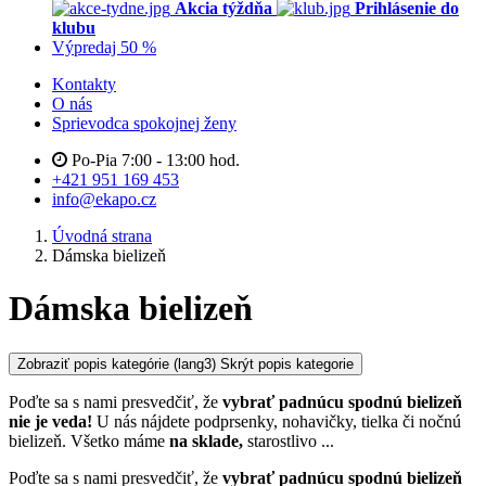
Akcia týždňa
Prihlásenie do
klubu
Výpredaj 50 %
Kontakty
O nás
Sprievodca spokojnej ženy
Po-Pia 7:00 - 13:00 hod.
+421 951 169 453
info@ekapo.cz
Úvodná strana
Dámska bielizeň
Dámska bielizeň
Zobraziť popis kategórie
(lang3) Skrýt popis kategorie
Poďte sa s nami presvedčiť, že
vybrať padnúcu spodnú bielizeň
nie je veda!
U nás nájdete podprsenky, nohavičky, tielka či nočnú
bielizeň. Všetko máme
na sklade,
starostlivo
...
Poďte sa s nami presvedčiť, že
vybrať padnúcu spodnú bielizeň