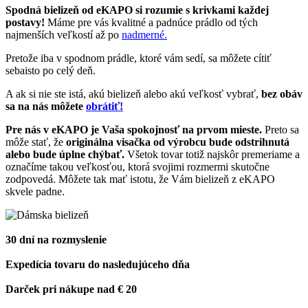
Spodná bielizeň od eKAPO si rozumie s krivkami každej
postavy!
Máme pre vás kvalitné a padnúce prádlo od tých
najmenších veľkostí až po
nadmerné.
Pretože iba v spodnom prádle, ktoré vám sedí, sa môžete cítiť
sebaisto po celý deň.
A ak si nie ste istá, akú bielizeň alebo akú veľkosť vybrať,
bez obáv
sa na nás môžete
obrátiť!
Pre nás v eKAPO je Vaša spokojnosť na prvom mieste.
Preto sa
môže stať, že
originálna visačka od výrobcu bude odstrihnutá
alebo bude úplne chýbať.
Všetok tovar totiž najskôr premeriame a
označíme takou veľkosťou, ktorá svojimi rozmermi skutočne
zodpovedá. Môžete tak mať istotu, že Vám bielizeň z eKAPO
skvele padne.
30 dní na rozmyslenie
Expedícia tovaru do nasledujúceho dňa
Darček pri nákupe nad € 20