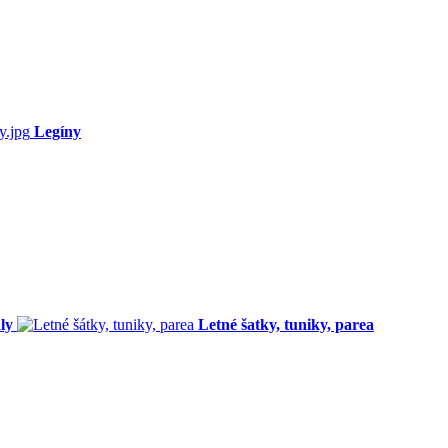
Legíny
ly
Letné šatky, tuniky, parea