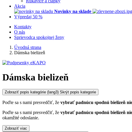
Rukavice a čiapky
Akcia
Novinky na sklade
Výpredaj 50 %
Kontakty
O nás
Sprievodca spokojnej ženy
Úvodná strana
Dámska bielizeň
Dámska bielizeň
Zobraziť popis kategórie
(lang3) Skrýt popis kategorie
Poďte sa s nami presvedčiť, že
vybrať padnúcu spodnú bielizeň nie
Poďte sa s nami presvedčiť, že
vybrať padnúcu spodnú bielizeň nie
okamžité odoslanie.
Zobraziť viac