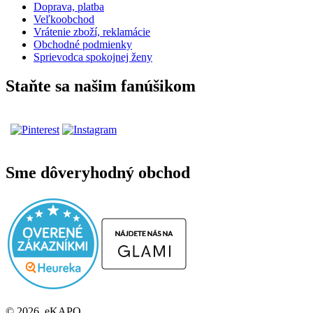
Doprava, platba
Veľkoobchod
Vrátenie zboží, reklamácie
Obchodné podmienky
Sprievodca spokojnej ženy
Staňte sa našim fanúšikom
Sme dôveryhodný obchod
© 2026, eKAPO