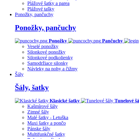
Plážové šatky a parea
Plážové tašky
Ponožky, pančuchy
Ponožky, pančuchy
Ponožky
Pančuchy
Veselé ponožky
Silonkové ponožky
Silonkové podkolienky
Samodržiace silonky
Návleky na nohy a čižmy
Šály
Šály, šatky
Klasické šatky
Tunelové šá
Kašmírové šály
Zimné šály
Malé šatky - Letuška
Maxi šatky a pončo
Pánske šály
Multifunkčné šatky