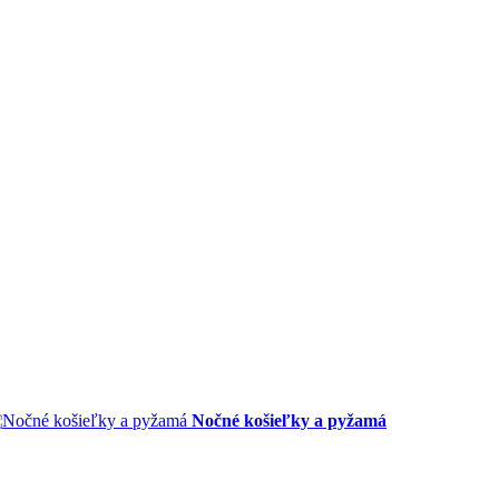
Nočné košieľky a pyžamá