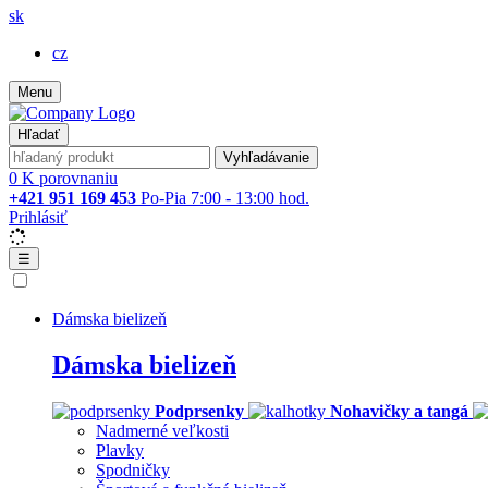
sk
cz
Menu
Hľadať
Vyhľadávanie
0
K porovnaniu
+421 951 169 453
Po-Pia 7:00 - 13:00 hod.
Prihlásiť
☰
Dámska bielizeň
Dámska bielizeň
Podprsenky
Nohavičky a tangá
Nadmerné veľkosti
Plavky
Spodničky