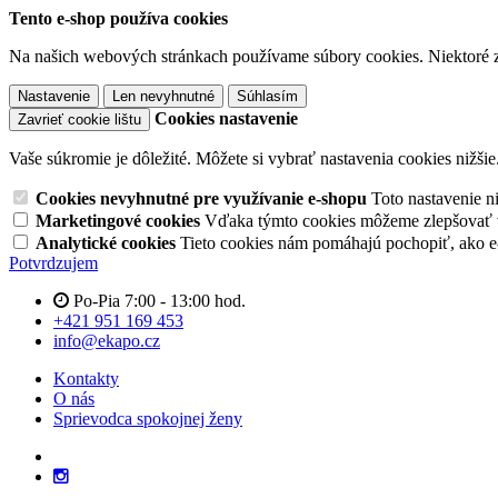
Tento e-shop používa cookies
Na našich webových stránkach používame súbory cookies. Niektoré z 
Nastavenie
Len nevyhnutné
Súhlasím
Cookies nastavenie
Zavrieť cookie lištu
Vaše súkromie je dôležité. Môžete si vybrať nastavenia cookies nižšie
Cookies nevyhnutné pre využívanie e-shopu
Toto nastavenie 
Marketingové cookies
Vďaka týmto cookies môžeme zlepšovať v
Analytické cookies
Tieto cookies nám pomáhajú pochopiť, ako 
Potvrdzujem
Po-Pia 7:00 - 13:00 hod.
+421 951 169 453
info@ekapo.cz
Kontakty
O nás
Sprievodca spokojnej ženy