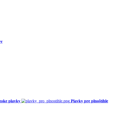
py
nske plavky
Plavky pre plnoštíhle