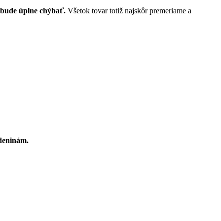
o bude úplne chýbať.
Všetok tovar totiž najskôr premeriame a
deninám.