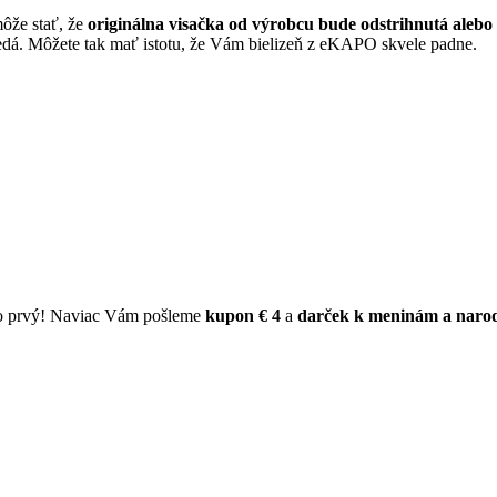
môže stať, že
originálna visačka od výrobcu bude odstrihnutá aleb
dá. Môžete tak mať istotu, že Vám bielizeň z eKAPO skvele padne.
ko prvý! Naviac Vám pošleme
kupon € 4
a
darček k meninám a naro