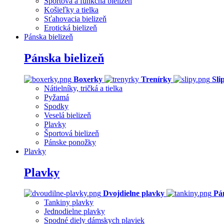
Športová a funkčná bielizeň
Košieľky a tielka
Sťahovacia bielizeň
Erotická bielizeň
Pánska bielizeň
Pánska bielizeň
Boxerky
Trenírky
Sli
Nátielníky, tričká a tielka
Pyžamá
Spodky
Veselá bielizeň
Plavky
Športová bielizeň
Pánske ponožky
Plavky
Plavky
Dvojdielne plavky
Pá
Tankiny plavky
Jednodielne plavky
Spodné diely dámskych plaviek