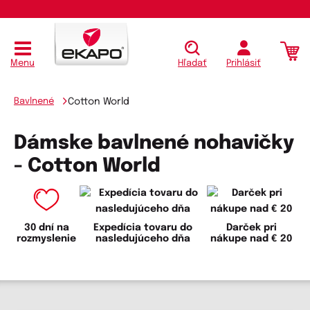
Menu
Hľadať
Prihlásiť
Bavlnené
Cotton World
Dámske bavlnené nohavičky
- Cotton World
30 dní na
Expedícia tovaru do
Darček pri
rozmyslenie
nasledujúceho dňa
nákupe nad € 20