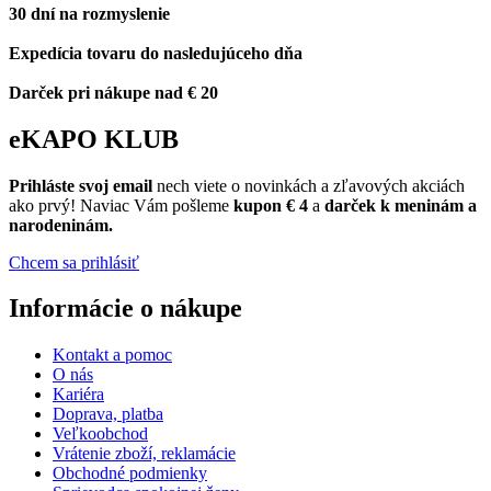
30 dní na rozmyslenie
Expedícia tovaru do nasledujúceho dňa
Darček pri nákupe nad € 20
eKAPO KLUB
Prihláste
svoj email
nech viete o novinkách a zľavových akciách
ako prvý! Naviac Vám pošleme
kupon € 4
a
darček k meninám a
narodeninám.
Chcem sa prihlásiť
Informácie o nákupe
Kontakt a pomoc
O nás
Kariéra
Doprava, platba
Veľkoobchod
Vrátenie zboží, reklamácie
Obchodné podmienky