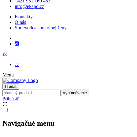
+421 951 169 453
info@ekapo.cz
Kontakty
O nás
Sprievodca spokojnej ženy
sk
cz
Menu
Hľadať
Vyhľadávanie
Prihlásiť
Navigačné menu