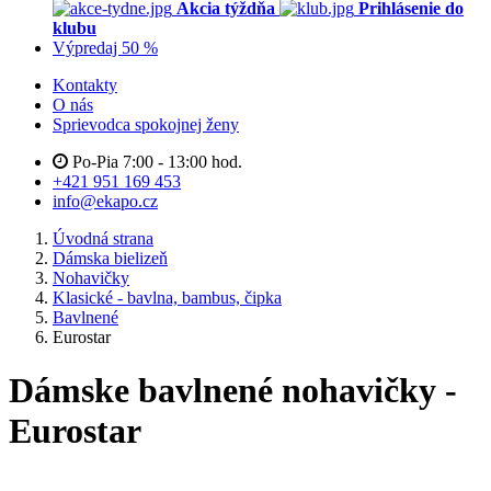
Akcia týždňa
Prihlásenie do
klubu
Výpredaj 50 %
Kontakty
O nás
Sprievodca spokojnej ženy
Po-Pia 7:00 - 13:00 hod.
+421 951 169 453
info@ekapo.cz
Úvodná strana
Dámska bielizeň
Nohavičky
Klasické - bavlna, bambus, čipka
Bavlnené
Eurostar
Dámske bavlnené nohavičky -
Eurostar