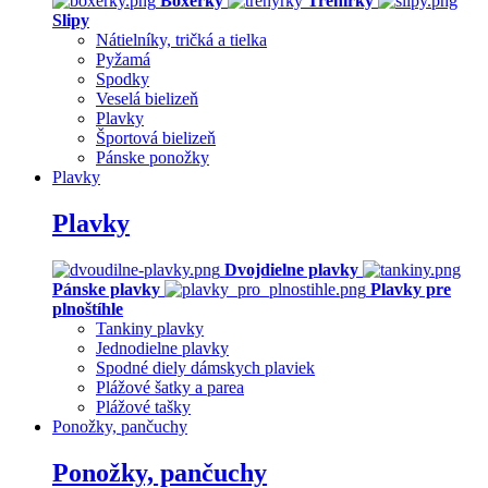
Boxerky
Trenírky
Slipy
Nátielníky, tričká a tielka
Pyžamá
Spodky
Veselá bielizeň
Plavky
Športová bielizeň
Pánske ponožky
Plavky
Plavky
Dvojdielne plavky
Pánske plavky
Plavky pre
plnoštíhle
Tankiny plavky
Jednodielne plavky
Spodné diely dámskych plaviek
Plážové šatky a parea
Plážové tašky
Ponožky, pančuchy
Ponožky, pančuchy