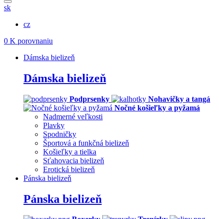
sk
cz
0
K porovnaniu
Dámska bielizeň
Dámska bielizeň
Podprsenky
Nohavičky a tangá
Nočné košieľky a pyžamá
Nadmerné veľkosti
Plavky
Spodničky
Športová a funkčná bielizeň
Košieľky a tielka
Sťahovacia bielizeň
Erotická bielizeň
Pánska bielizeň
Pánska bielizeň