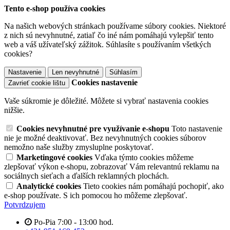
Tento e-shop používa cookies
Na našich webových stránkach používame súbory cookies. Niektoré
z nich sú nevyhnutné, zatiaľ čo iné nám pomáhajú vylepšiť tento
web a váš užívateľský zážitok. Súhlasíte s používaním všetkých
cookies?
Nastavenie
Len nevyhnutné
Súhlasím
Cookies nastavenie
Zavrieť cookie lištu
Vaše súkromie je dôležité. Môžete si vybrať nastavenia cookies
nižšie.
Cookies nevyhnutné pre využívanie e-shopu
Toto nastavenie
nie je možné deaktivovať. Bez nevyhnutných cookies súborov
nemožno naše služby zmysluplne poskytovať.
Marketingové cookies
Vďaka týmto cookies môžeme
zlepšovať výkon e-shopu, zobrazovať Vám relevantnú reklamu na
sociálnych sieťach a ďalších reklamných plochách.
Analytické cookies
Tieto cookies nám pomáhajú pochopiť, ako
e-shop používate. S ich pomocou ho môžeme zlepšovať.
Potvrdzujem
Po-Pia 7:00 - 13:00 hod.