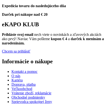
Expedícia tovaru do nasledujúceho dňa
Darček pri nákupe nad € 20
eKAPO KLUB
Prihláste
svoj email
nech viete o novinkách a zľavových akciách
ako prvý! Naviac Vám pošleme
kupon € 4
a
darček k meninám a
narodeninám.
Chcem sa prihlásiť
Informácie o nákupe
Kontakt a pomoc
O nás
Kariéra
Doprava, platba
Veľkoobchod
Vrátenie zboží, reklamácie
Obchodné podmienky
Sprievodca spokojnej ženy