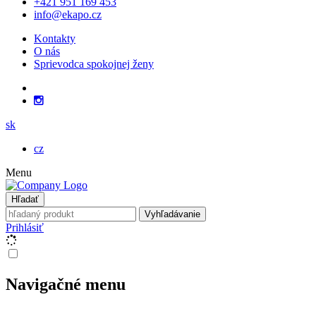
+421 951 169 453
info@ekapo.cz
Kontakty
O nás
Sprievodca spokojnej ženy
sk
cz
Menu
Hľadať
Vyhľadávanie
Prihlásiť
Navigačné menu