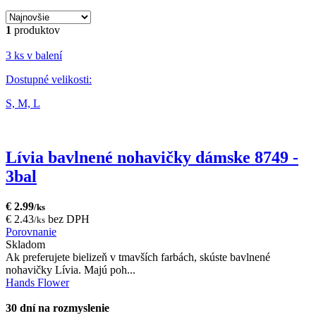
1
produktov
3 ks v balení
Dostupné velikosti:
S,
M,
L
Lívia bavlnené nohavičky dámske 8749 -
3bal
€ 2.99
/ks
€ 2.43
bez DPH
/ks
Porovnanie
Skladom
Ak preferujete bielizeň v tmavších farbách, skúste bavlnené
nohavičky Lívia. Majú poh...
Hands Flower
30 dní na rozmyslenie