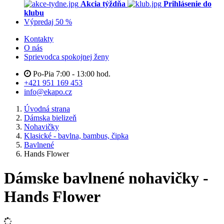
Akcia týždňa
Prihlásenie do
klubu
Výpredaj 50 %
Kontakty
O nás
Sprievodca spokojnej ženy
Po-Pia 7:00 - 13:00 hod.
+421 951 169 453
info@ekapo.cz
Úvodná strana
Dámska bielizeň
Nohavičky
Klasické - bavlna, bambus, čipka
Bavlnené
Hands Flower
Dámske bavlnené nohavičky -
Hands Flower