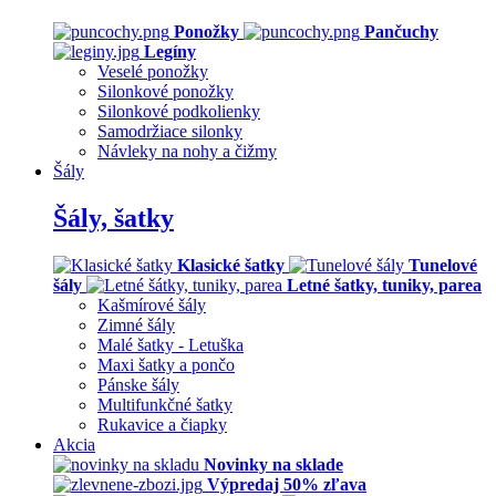
Ponožky
Pančuchy
Legíny
Veselé ponožky
Silonkové ponožky
Silonkové podkolienky
Samodržiace silonky
Návleky na nohy a čižmy
Šály
Šály, šatky
Klasické šatky
Tunelové
šály
Letné šatky, tuniky, parea
Kašmírové šály
Zimné šály
Malé šatky - Letuška
Maxi šatky a pončo
Pánske šály
Multifunkčné šatky
Rukavice a čiapky
Akcia
Novinky na sklade
Výpredaj 50% zľava