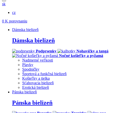
sk
cz
0
K porovnaniu
Dámska bielizeň
Dámska bielizeň
Podprsenky
Nohavičky a tangá
Nočné košieľky a pyžamá
Nadmerné veľkosti
Plavky
Spodničky
Športová a funkčná bielizeň
Košieľky a tielka
Sťahovacia bielizeň
Erotická bielizeň
Pánska bielizeň
Pánska bielizeň