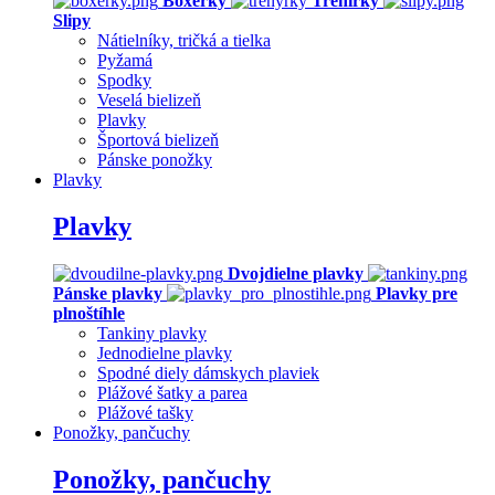
Boxerky
Trenírky
Slipy
Nátielníky, tričká a tielka
Pyžamá
Spodky
Veselá bielizeň
Plavky
Športová bielizeň
Pánske ponožky
Plavky
Plavky
Dvojdielne plavky
Pánske plavky
Plavky pre
plnoštíhle
Tankiny plavky
Jednodielne plavky
Spodné diely dámskych plaviek
Plážové šatky a parea
Plážové tašky
Ponožky, pančuchy
Ponožky, pančuchy