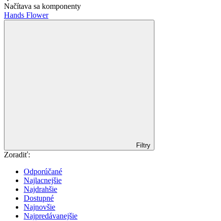
Načítava sa komponenty
Hands Flower
Filtry
Zoradiť:
Odporúčané
Najlacnejšie
Najdrahšie
Dostupné
Najnovšie
Najpredávanejšie