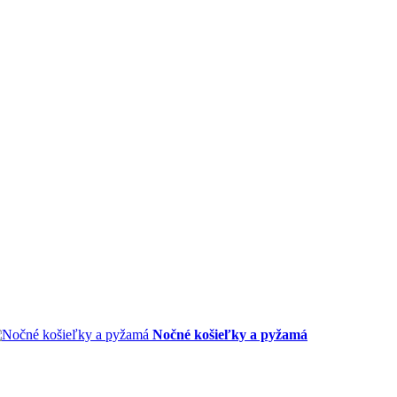
Nočné košieľky a pyžamá