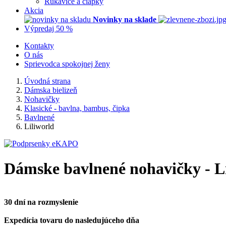
Rukavice a čiapky
Akcia
Novinky na sklade
Výpredaj 50 %
Kontakty
O nás
Sprievodca spokojnej ženy
Úvodná strana
Dámska bielizeň
Nohavičky
Klasické - bavlna, bambus, čipka
Bavlnené
Liliworld
Dámske bavlnené nohavičky - L
30 dní na rozmyslenie
Expedícia tovaru do nasledujúceho dňa