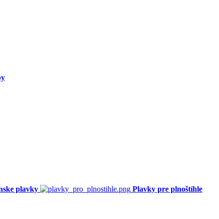
py
nske plavky
Plavky pre plnoštíhle