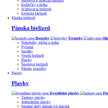
Športová a funkčná bielizeň
Košieľky a tielka
Sťahovacia bielizeň
Erotická bielizeň
Pánska bielizeň
Pánska bielizeň
Boxerky
Trenírky
Sli
Nátielníky, tričká a tielka
Pyžamá
Spodky
Veselá bielizeň
Plavky
Športová bielizeň
Pánske ponožky
Plavky
Plavky
Dvojdielne plavky
Pá
Tankiny plavky
Jednodielne plavky
Spodné diely dámskych plaviek