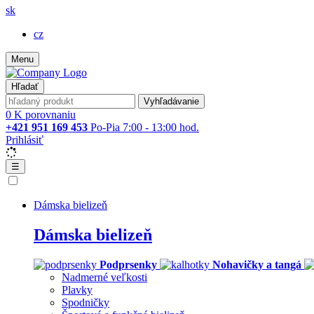
sk
cz
Menu
Hľadať
Vyhľadávanie
0
K porovnaniu
+421 951 169 453
Po-Pia 7:00 - 13:00 hod.
Prihlásiť
☰
Dámska bielizeň
Dámska bielizeň
Podprsenky
Nohavičky a tangá
Nadmerné veľkosti
Plavky
Spodničky