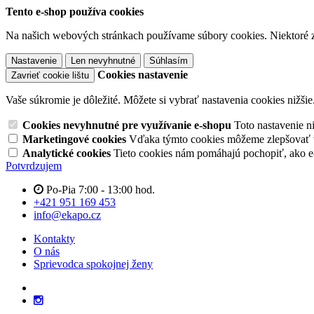
Tento e-shop používa cookies
Na našich webových stránkach používame súbory cookies. Niektoré z 
Nastavenie
Len nevyhnutné
Súhlasím
Cookies nastavenie
Zavrieť cookie lištu
Vaše súkromie je dôležité. Môžete si vybrať nastavenia cookies nižšie
Cookies nevyhnutné pre využívanie e-shopu
Toto nastavenie 
Marketingové cookies
Vďaka týmto cookies môžeme zlepšovať v
Analytické cookies
Tieto cookies nám pomáhajú pochopiť, ako 
Potvrdzujem
Po-Pia 7:00 - 13:00 hod.
+421 951 169 453
info@ekapo.cz
Kontakty
O nás
Sprievodca spokojnej ženy