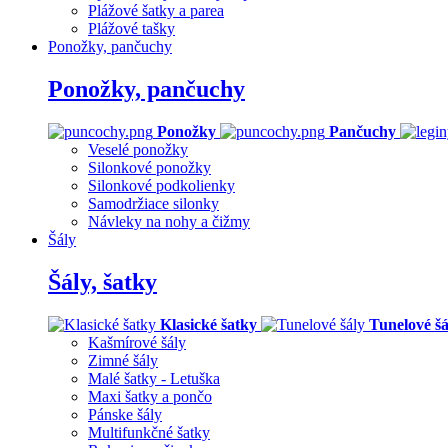
Plážové šatky a parea
Plážové tašky
Ponožky, pančuchy
Ponožky, pančuchy
Ponožky
Pančuchy
Veselé ponožky
Silonkové ponožky
Silonkové podkolienky
Samodržiace silonky
Návleky na nohy a čižmy
Šály
Šály, šatky
Klasické šatky
Tunelové šá
Kašmírové šály
Zimné šály
Malé šatky - Letuška
Maxi šatky a pončo
Pánske šály
Multifunkčné šatky