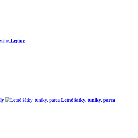
Legíny
ly
Letné šatky, tuniky, parea