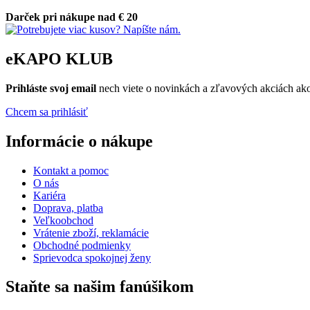
Darček pri nákupe nad € 20
eKAPO KLUB
Prihláste
svoj email
nech viete o novinkách a zľavových akciách a
Chcem sa prihlásiť
Informácie o nákupe
Kontakt a pomoc
O nás
Kariéra
Doprava, platba
Veľkoobchod
Vrátenie zboží, reklamácie
Obchodné podmienky
Sprievodca spokojnej ženy
Staňte sa našim fanúšikom