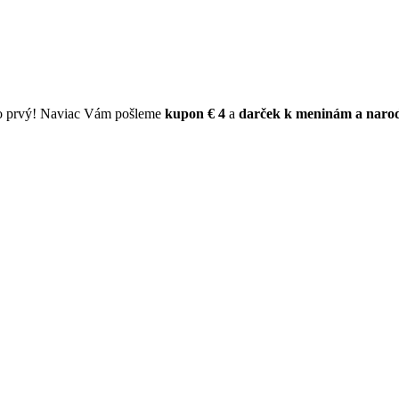
ko prvý! Naviac Vám pošleme
kupon € 4
a
darček k meninám a naro