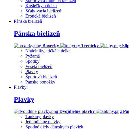
Športová a funkčná bielizeň
Košieľky a tielka
Sťahovacia bielizeň
Erotická bielizeň
Pánska bielizeň
Pánska bielizeň
Boxerky
Trenírky
Sli
Nátielníky, tričká a tielka
Pyžamá
Spodky
Veselá bielizeň
Plavky
Športová bielizeň
Pánske ponožky
Plavky
Plavky
Dvojdielne plavky
Pá
Tankiny plavky
Jednodielne plavky
Spodné diely dámskych plaviek