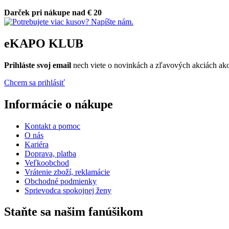
Darček pri nákupe nad € 20
eKAPO KLUB
Prihláste
svoj email
nech viete o novinkách a zľavových akciách a
Chcem sa prihlásiť
Informácie o nákupe
Kontakt a pomoc
O nás
Kariéra
Doprava, platba
Veľkoobchod
Vrátenie zboží, reklamácie
Obchodné podmienky
Sprievodca spokojnej ženy
Staňte sa našim fanúšikom