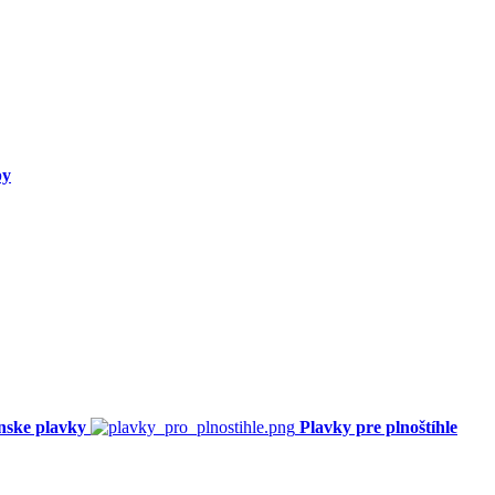
py
nske plavky
Plavky pre plnoštíhle