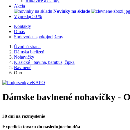
Rukavice a čiapky
Akcia
Novinky na sklade
Výpredaj 50 %
Kontakty
O nás
Sprievodca spokojnej ženy
Úvodná strana
Dámska bielizeň
Nohavičky
Klasické - bavlna, bambus, čipka
Bavlnené
Ono
Dámske bavlnené nohavičky - 
30 dní na rozmyslenie
Expedícia tovaru do nasledujúceho dňa