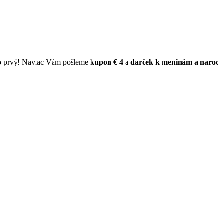
ko prvý! Naviac Vám pošleme
kupon € 4
a
darček k meninám a naro