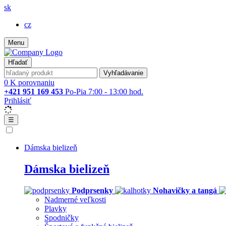
sk
cz
Menu
Hľadať
Vyhľadávanie
0
K porovnaniu
+421 951 169 453
Po-Pia 7:00 - 13:00 hod.
Prihlásiť
☰
Dámska bielizeň
Dámska bielizeň
Podprsenky
Nohavičky a tangá
Nadmerné veľkosti
Plavky
Spodničky