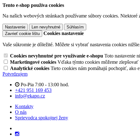
Tento e-shop používa cookies
Na našich webových stránkach používame súbory cookies. Niektoré z 
Nastavenie
Len nevyhnutné
Súhlasím
Cookies nastavenie
Zavrieť cookie lištu
Vaše súkromie je dôležité. Môžete si vybrať nastavenia cookies nižšie
Cookies nevyhnutné pre využívanie e-shopu
Toto nastavenie 
Marketingové cookies
Vďaka týmto cookies môžeme zlepšovať v
Analytické cookies
Tieto cookies nám pomáhajú pochopiť, ako 
Potvrdzujem
Po-Pia 7:00 - 13:00 hod.
+421 951 169 453
info@ekapo.cz
Kontakty
O nás
Sprievodca spokojnej ženy