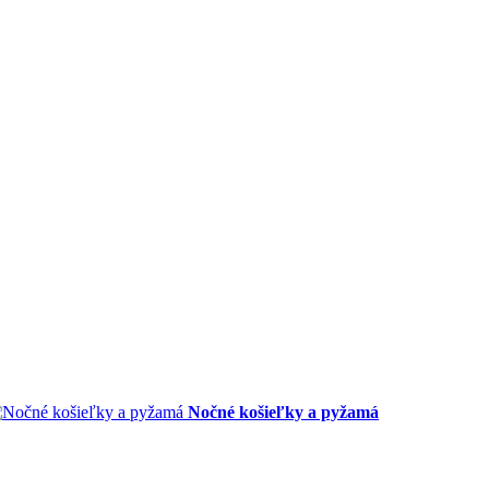
Nočné košieľky a pyžamá