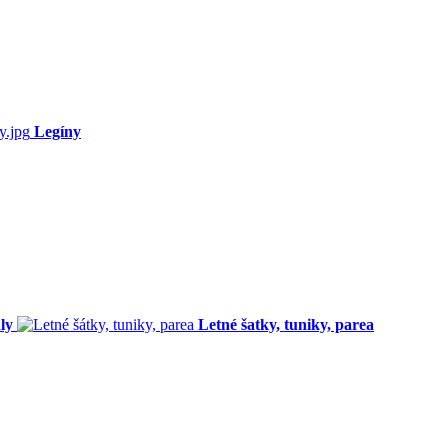
Legíny
ly
Letné šatky, tuniky, parea