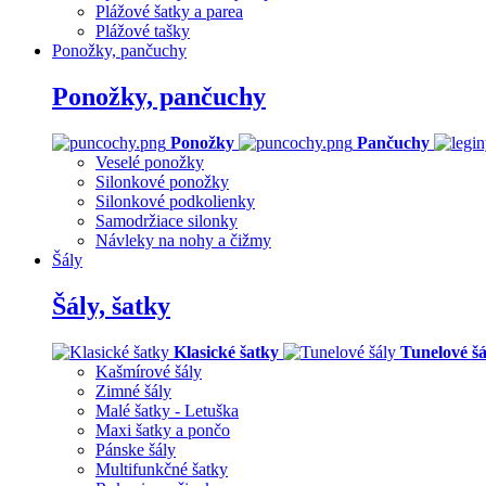
Plážové šatky a parea
Plážové tašky
Ponožky, pančuchy
Ponožky, pančuchy
Ponožky
Pančuchy
Veselé ponožky
Silonkové ponožky
Silonkové podkolienky
Samodržiace silonky
Návleky na nohy a čižmy
Šály
Šály, šatky
Klasické šatky
Tunelové šá
Kašmírové šály
Zimné šály
Malé šatky - Letuška
Maxi šatky a pončo
Pánske šály
Multifunkčné šatky