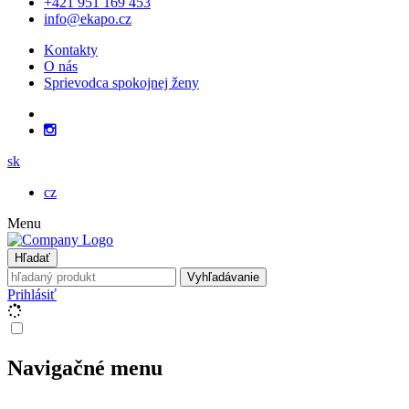
+421 951 169 453
info@ekapo.cz
Kontakty
O nás
Sprievodca spokojnej ženy
sk
cz
Menu
Hľadať
Vyhľadávanie
Prihlásiť
Navigačné menu