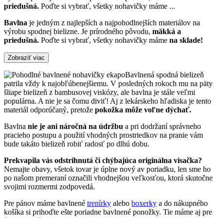
priedušná.
Poďte si vybrať, všetky nohavičky máme
...
Bavlna
je jedným z najlepších a najpohodlnejších materiálov na
výrobu spodnej bielizne. Je prírodného pôvodu,
mäkká a
priedušná.
Poďte si vybrať, všetky nohavičky máme
na sklade!
Zobraziť viac
Bavlnená spodná bielizeň
patrila vždy k najobľúbenejšiemu. V posledných rokoch mu na päty
šliape bielizeň z bambusovej viskózy, ale bavlna je stále veľmi
populárna. A nie je sa čomu diviť! Aj z lekárskeho hľadiska je tento
materiál odporúčaný, pretože
pokožka môže voľne dýchať.
Bavlna
nie je ani náročná na údržbu
a pri dodržaní správneho
pracieho postupu a použití vhodných prostriedkov na pranie vám
bude takáto bielizeň robiť radosť po dlhú dobu.
Prekvapila vás odstrihnutá či chýbajúca originálna visačka?
Nemajte obavy, všetok tovar je úplne nový av poriadku, len sme ho
po našom premeraní označili vhodnejšou veľkosťou, ktorá skutočne
svojimi rozmermi zodpovedá.
Pre pánov máme bavlnené
trenírky
alebo
boxerky
a do nákupného
košíka si prihoďte ešte poriadne bavlnené ponožky. Tie máme aj pre