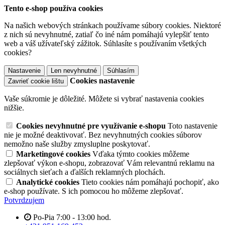
Tento e-shop používa cookies
Na našich webových stránkach používame súbory cookies. Niektoré
z nich sú nevyhnutné, zatiaľ čo iné nám pomáhajú vylepšiť tento
web a váš užívateľský zážitok. Súhlasíte s používaním všetkých
cookies?
Nastavenie
Len nevyhnutné
Súhlasím
Cookies nastavenie
Zavrieť cookie lištu
Vaše súkromie je dôležité. Môžete si vybrať nastavenia cookies
nižšie.
Cookies nevyhnutné pre využívanie e-shopu
Toto nastavenie
nie je možné deaktivovať. Bez nevyhnutných cookies súborov
nemožno naše služby zmysluplne poskytovať.
Marketingové cookies
Vďaka týmto cookies môžeme
zlepšovať výkon e-shopu, zobrazovať Vám relevantnú reklamu na
sociálnych sieťach a ďalších reklamných plochách.
Analytické cookies
Tieto cookies nám pomáhajú pochopiť, ako
e-shop používate. S ich pomocou ho môžeme zlepšovať.
Potvrdzujem
Po-Pia 7:00 - 13:00 hod.