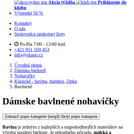
Akcia týždňa
Prihlásenie do
klubu
Výpredaj 50 %
Kontakty
O nás
Sprievodca spokojnej ženy
Po-Pia 7:00 - 13:00 hod.
+421 951 169 453
info@ekapo.cz
Úvodná strana
Dámska bielizeň
Nohavičky
Klasické - bavlna, bambus, čipka
Bavlnené
Dámske bavlnené nohavičky
Zobraziť popis kategórie
(lang3) Skrýt popis kategorie
Bavlna
je jedným z najlepších a najpohodlnejších materiálov na
výrobu spodnej bielizne. Je prírodného pôvodu,
mäkká a