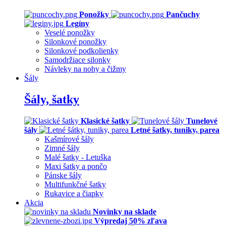
Ponožky
Pančuchy
Legíny
Veselé ponožky
Silonkové ponožky
Silonkové podkolienky
Samodržiace silonky
Návleky na nohy a čižmy
Šály
Šály, šatky
Klasické šatky
Tunelové
šály
Letné šatky, tuniky, parea
Kašmírové šály
Zimné šály
Malé šatky - Letuška
Maxi šatky a pončo
Pánske šály
Multifunkčné šatky
Rukavice a čiapky
Akcia
Novinky na sklade
Výpredaj 50% zľava