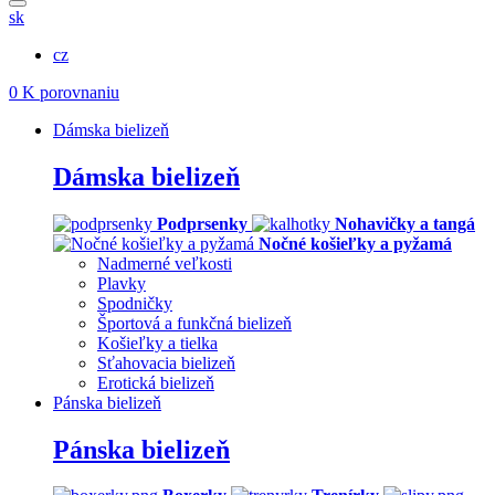
sk
cz
0
K porovnaniu
Dámska bielizeň
Dámska bielizeň
Podprsenky
Nohavičky a tangá
Nočné košieľky a pyžamá
Nadmerné veľkosti
Plavky
Spodničky
Športová a funkčná bielizeň
Košieľky a tielka
Sťahovacia bielizeň
Erotická bielizeň
Pánska bielizeň
Pánska bielizeň