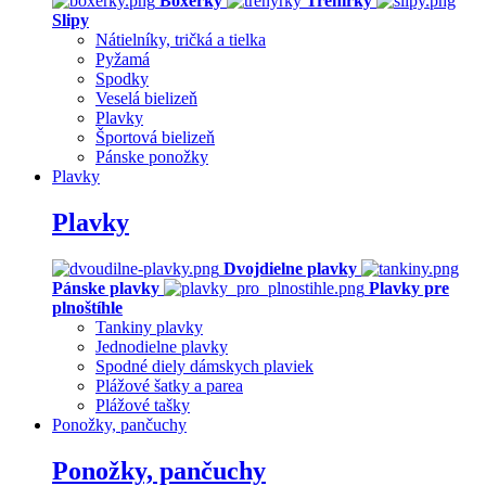
Boxerky
Trenírky
Slipy
Nátielníky, tričká a tielka
Pyžamá
Spodky
Veselá bielizeň
Plavky
Športová bielizeň
Pánske ponožky
Plavky
Plavky
Dvojdielne plavky
Pánske plavky
Plavky pre
plnoštíhle
Tankiny plavky
Jednodielne plavky
Spodné diely dámskych plaviek
Plážové šatky a parea
Plážové tašky
Ponožky, pančuchy
Ponožky, pančuchy