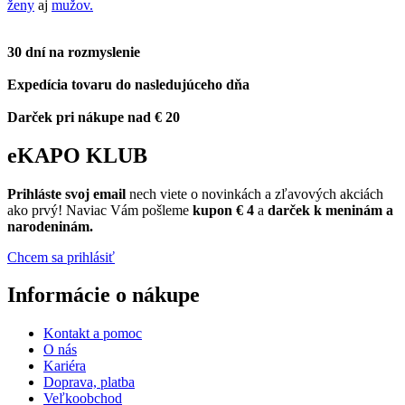
ženy
aj
mužov.
30 dní na rozmyslenie
Expedícia tovaru do nasledujúceho dňa
Darček pri nákupe nad € 20
eKAPO KLUB
Prihláste
svoj email
nech viete o novinkách a zľavových akciách
ako prvý! Naviac Vám pošleme
kupon € 4
a
darček k meninám a
narodeninám.
Chcem sa prihlásiť
Informácie o nákupe
Kontakt a pomoc
O nás
Kariéra
Doprava, platba
Veľkoobchod