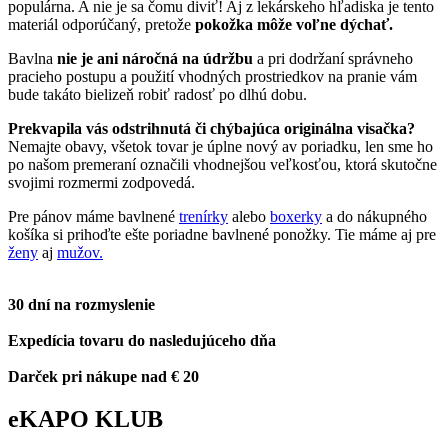
populárna. A nie je sa čomu diviť! Aj z lekárskeho hľadiska je tento
materiál odporúčaný, pretože
pokožka môže voľne dýchať.
Bavlna
nie je ani náročná na údržbu
a pri dodržaní správneho
pracieho postupu a použití vhodných prostriedkov na pranie vám
bude takáto bielizeň robiť radosť po dlhú dobu.
Prekvapila vás odstrihnutá či chýbajúca originálna visačka?
Nemajte obavy, všetok tovar je úplne nový av poriadku, len sme ho
po našom premeraní označili vhodnejšou veľkosťou, ktorá skutočne
svojimi rozmermi zodpovedá.
Pre pánov máme bavlnené
trenírky
alebo
boxerky
a do nákupného
košíka si prihoďte ešte poriadne bavlnené ponožky. Tie máme aj pre
ženy
aj
mužov.
30 dní na rozmyslenie
Expedícia tovaru do nasledujúceho dňa
Darček pri nákupe nad € 20
eKAPO KLUB