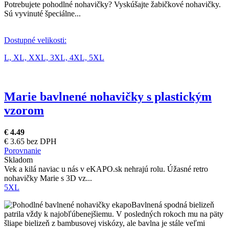
Potrebujete pohodlné nohavičky? Vyskúšajte žabičkové nohavičky.
Sú vyvinuté špeciálne...
Dostupné velikosti:
L,
XL,
XXL,
3XL,
4XL,
5XL
Marie bavlnené nohavičky s plastickým
vzorom
€ 4.49
€ 3.65 bez DPH
Porovnanie
Skladom
Vek a kilá naviac u nás v eKAPO.sk nehrajú rolu. Úžasné retro
nohavičky Marie s 3D vz...
5XL
Bavlnená spodná bielizeň
patrila vždy k najobľúbenejšiemu. V posledných rokoch mu na päty
šliape bielizeň z bambusovej viskózy, ale bavlna je stále veľmi