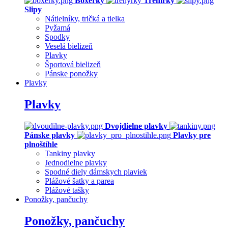
Boxerky
Trenírky
Slipy
Nátielníky, tričká a tielka
Pyžamá
Spodky
Veselá bielizeň
Plavky
Športová bielizeň
Pánske ponožky
Plavky
Plavky
Dvojdielne plavky
Pánske plavky
Plavky pre
plnoštíhle
Tankiny plavky
Jednodielne plavky
Spodné diely dámskych plaviek
Plážové šatky a parea
Plážové tašky
Ponožky, pančuchy
Ponožky, pančuchy