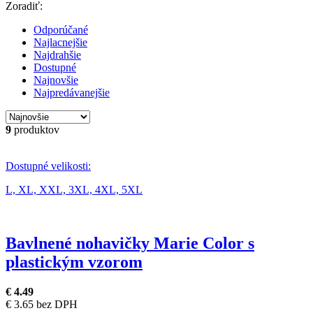
Zoradiť:
Odporúčané
Najlacnejšie
Najdrahšie
Dostupné
Najnovšie
Najpredávanejšie
9
produktov
Dostupné velikosti:
L,
XL,
XXL,
3XL,
4XL,
5XL
Bavlnené nohavičky Marie Color s
plastickým vzorom
€ 4.49
€ 3.65 bez DPH