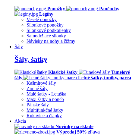
Ponožky
Pančuchy
Legíny
Veselé ponožky
Silonkové ponožky
Silonkové podkolienky
Samodržiace silonky
Návleky na nohy a čižmy
Šály
Šály, šatky
Klasické šatky
Tunelové
šály
Letné šatky, tuniky, parea
Kašmírové šály
Zimné šály
Malé šatky - Letuška
Maxi šatky a pončo
Pánske šály
Multifunkčné šatky
Rukavice a čiapky
Akcia
Novinky na sklade
Výpredaj 50% zľava