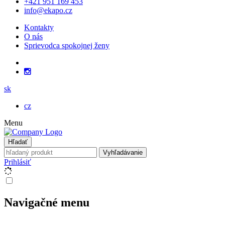
+421 951 169 453
info@ekapo.cz
Kontakty
O nás
Sprievodca spokojnej ženy
sk
cz
Menu
Hľadať
Vyhľadávanie
Prihlásiť
Navigačné menu