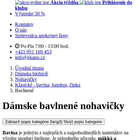
Akcia týždňa
Prihlásenie do
klubu
Výpredaj 50 %
Kontakty
O nás
Sprievodca spokojnej ženy
Po-Pia 7:00 - 13:00 hod.
+421 951 169 453
info@ekapo.cz
Úvodná strana
Dámska bielizeň
Nohavičky
Klasické - bavlna, bambus, čipka
Bavlnené
Dámske bavlnené nohavičky
Zobraziť popis kategórie
(lang3) Skrýt popis kategorie
Bavlna
je jedným z najlepších a najpohodlnejších materiálov na
výrobu spodnej bielizne. Je prírodného pôvodu,
mäkká a