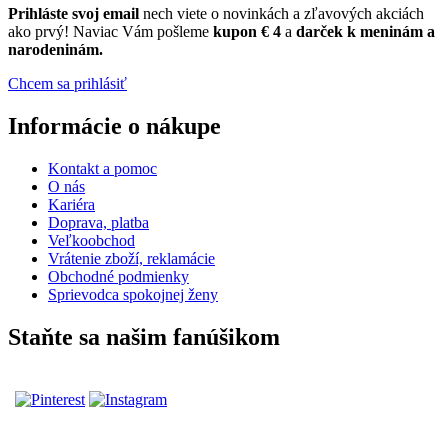
Prihláste
svoj email
nech viete o novinkách a zľavových akciách
ako prvý! Naviac Vám pošleme
kupon € 4
a
darček k meninám a
narodeninám.
Chcem sa prihlásiť
Informácie o nákupe
Kontakt a pomoc
O nás
Kariéra
Doprava, platba
Veľkoobchod
Vrátenie zboží, reklamácie
Obchodné podmienky
Sprievodca spokojnej ženy
Staňte sa našim fanúšikom