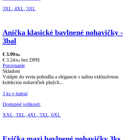
3XL,
4XL,
5XL
Anička klasické bavlnené nohavičky -
3bal
€ 3.99
/ks
€ 3.24
bez DPH
/ks
Porovnanie
Skladom
Vstúpte do sveta pohodlia a elegancie s našou exkluzívnou
kolekciou nohavičiek plných...
3 ks v balení
Dostupné velikosti:
XXL,
3XL,
4XL,
5XL,
6XL
Evička maxi bavlnené nohavičky 3ks