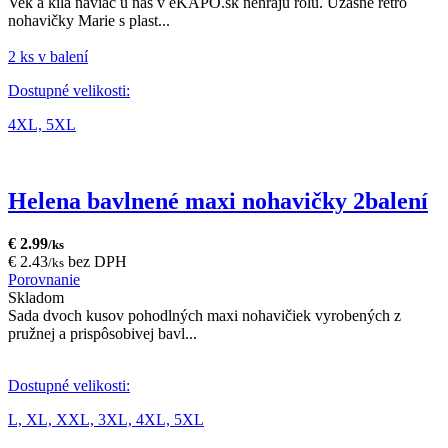
Vek a kilá naviac u nás v eKAPO.sk nehrajú rolu. Úžasné retro
nohavičky Marie s plast...
2 ks v balení
Dostupné velikosti:
4XL,
5XL
Helena bavlnené maxi nohavičky 2balení
€ 2.99
/ks
€ 2.43
bez DPH
/ks
Porovnanie
Skladom
Sada dvoch kusov pohodlných maxi nohavičiek vyrobených z
pružnej a prispôsobivej bavl...
Dostupné velikosti:
L,
XL,
XXL,
3XL,
4XL,
5XL