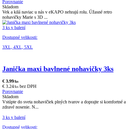
Porovnanie
Skladom
Vek a kilá naviac u nás v eKAPO nehrajú rolu. Úžasné retro
nohavičky Marie s 3D ...
3 ks v balení
Dostupné velikosti:
3XL,
4XL,
5XL
Janička maxi bavlnené nohavičky 3ks
€ 3.99
/ks
€ 3.24
bez DPH
/ks
Porovnanie
Skladom
Vstúpte do sveta nohavičiek plných tvarov a doprajte si komfortné a
zdravé nosenie. N...
3 ks v balení
Dostupné velikosti: