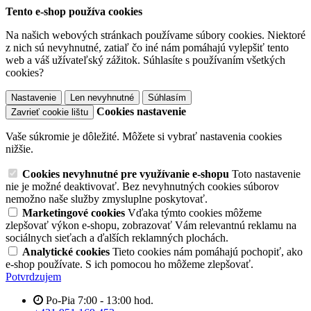
Tento e-shop používa cookies
Na našich webových stránkach používame súbory cookies. Niektoré
z nich sú nevyhnutné, zatiaľ čo iné nám pomáhajú vylepšiť tento
web a váš užívateľský zážitok. Súhlasíte s používaním všetkých
cookies?
Nastavenie
Len nevyhnutné
Súhlasím
Cookies nastavenie
Zavrieť cookie lištu
Vaše súkromie je dôležité. Môžete si vybrať nastavenia cookies
nižšie.
Cookies nevyhnutné pre využívanie e-shopu
Toto nastavenie
nie je možné deaktivovať. Bez nevyhnutných cookies súborov
nemožno naše služby zmysluplne poskytovať.
Marketingové cookies
Vďaka týmto cookies môžeme
zlepšovať výkon e-shopu, zobrazovať Vám relevantnú reklamu na
sociálnych sieťach a ďalších reklamných plochách.
Analytické cookies
Tieto cookies nám pomáhajú pochopiť, ako
e-shop používate. S ich pomocou ho môžeme zlepšovať.
Potvrdzujem
Po-Pia 7:00 - 13:00 hod.