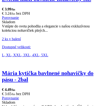
€ 3.99
/ks
€ 3.24
bez DPH
/ks
Porovnanie
Skladom
Vstúpte do sveta pohodlia a elegancie s našou exkluzívnou
kolekciou nohavičiek plných...
2 ks v balení
Dostupné velikosti:
L,
XL,
XXL,
3XL,
4XL,
5XL
Mária kytička bavlnené nohavičky do
pásu - 2bal
€ 4.49
/ks
€ 3.65
bez DPH
/ks
Porovnanie
Skladom