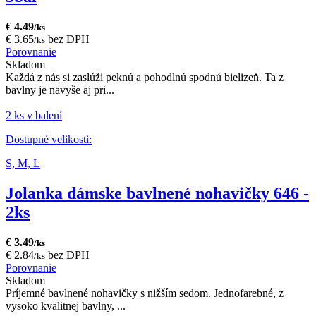
€ 4.49
/ks
€ 3.65
bez DPH
/ks
Porovnanie
Skladom
Každá z nás si zaslúži peknú a pohodlnú spodnú bielizeň. Ta z
bavlny je navyše aj pri...
2 ks v balení
Dostupné velikosti:
S,
M,
L
Jolanka dámske bavlnené nohavičky 646 -
2ks
€ 3.49
/ks
€ 2.84
bez DPH
/ks
Porovnanie
Skladom
Príjemné bavlnené nohavičky s nižším sedom. Jednofarebné, z
vysoko kvalitnej bavlny, ...