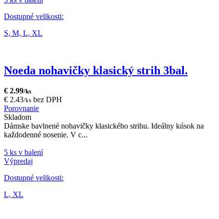
Dostupné velikosti:
S,
M,
L,
XL
Noeda nohavičky klasický strih 3bal.
€ 2.99
/ks
€ 2.43
bez DPH
/ks
Porovnanie
Skladom
Dámske bavlnené nohavičky klasického strihu. Ideálny kúsok na
každodenné nosenie. V c...
5 ks v balení
Výpredaj
Dostupné velikosti:
L,
XL