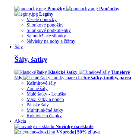
Ponožky
Pančuchy
Legíny
Veselé ponožky
Silonkové ponožky
Silonkové podkolienky
Samodržiace silonky
Návleky na nohy a čižmy
Šály
Šály, šatky
Klasické šatky
Tunelové
šály
Letné šatky, tuniky, parea
Kašmírové šály
Zimné šály
Malé šatky - Letuška
Maxi šatky a pončo
Pánske šály
Multifunkčné šatky
Rukavice a čiapky
Akcia
Novinky na sklade
Výpredaj 50% zľava