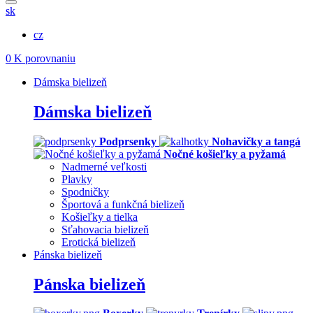
sk
cz
0
K porovnaniu
Dámska bielizeň
Dámska bielizeň
Podprsenky
Nohavičky a tangá
Nočné košieľky a pyžamá
Nadmerné veľkosti
Plavky
Spodničky
Športová a funkčná bielizeň
Košieľky a tielka
Sťahovacia bielizeň
Erotická bielizeň
Pánska bielizeň
Pánska bielizeň