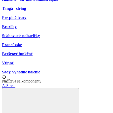
Tangá - string
Pre plné tvary
Brazilky
Sťahovacie nohavičky
Francúzske
Bezšvové funkčné
Vtipné
Sady, výhodné balenie
Načítava sa komponenty
A-Street