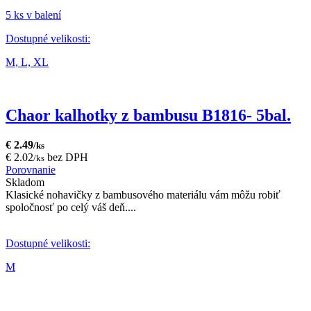
5 ks v balení
Dostupné velikosti:
M,
L,
XL
Chaor kalhotky z bambusu B1816- 5bal.
€ 2.49
/ks
€ 2.02
bez DPH
/ks
Porovnanie
Skladom
Klasické nohavičky z bambusového materiálu vám môžu robiť
spoločnosť po celý váš deň....
Dostupné velikosti:
M