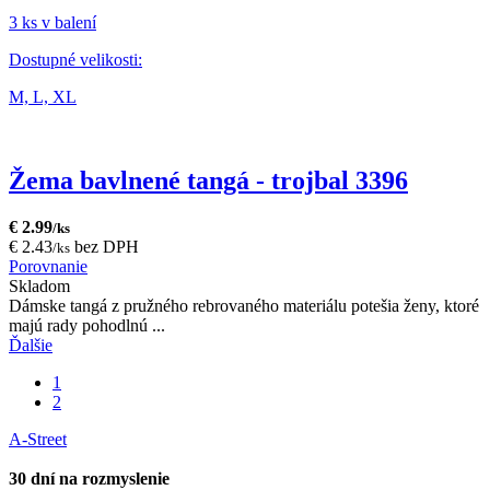
3 ks v balení
Dostupné velikosti:
M,
L,
XL
Žema bavlnené tangá - trojbal 3396
€ 2.99
/ks
€ 2.43
bez DPH
/ks
Porovnanie
Skladom
Dámske tangá z pružného rebrovaného materiálu potešia ženy, ktoré
majú rady pohodlnú ...
Ďalšie
1
2
A-Street
30 dní na rozmyslenie