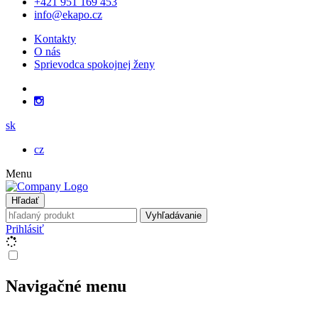
+421 951 169 453
info@ekapo.cz
Kontakty
O nás
Sprievodca spokojnej ženy
sk
cz
Menu
Hľadať
Vyhľadávanie
Prihlásiť
Navigačné menu