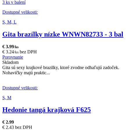
3 ks v balení
Dostupné velikosti:
S,
M,
L
Gita brazílky nízke WNWN82733 - 3 bal
€ 3.99
/ks
€ 3.24
bez DPH
/ks
Porovnanie
Skladom
Gita sú sexy krajkové brazilky, ktoré zvodne odhaľujú zadoček.
Nohavičky majú praktic...
Dostupné velikosti:
S,
M
Hedonie tangá krajková F625
€ 2.99
€ 2.43 bez DPH