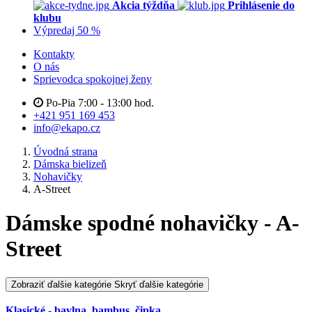
Akcia týždňa
Prihlásenie do
klubu
Výpredaj 50 %
Kontakty
O nás
Sprievodca spokojnej ženy
Po-Pia 7:00 - 13:00 hod.
+421 951 169 453
info@ekapo.cz
Úvodná strana
Dámska bielizeň
Nohavičky
A-Street
Dámske spodné nohavičky - A-
Street
Zobraziť ďalšie kategórie
Skryť ďalšie kategórie
Klasické - bavlna, bambus, čipka