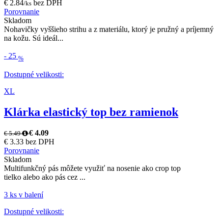
€ 2.84
bez DPH
/ks
Porovnanie
Skladom
Nohavičky vyššieho strihu a z materiálu, ktorý je pružný a príjemný
na kožu. Sú ideál...
-
25
%
Dostupné velikosti:
XL
Klárka elastický top bez ramienok
€ 4.09
€ 5.49
€ 3.33 bez DPH
Porovnanie
Skladom
Multifunkčný pás môžete využiť na nosenie ako crop top
tielko alebo ako pás cez ...
3 ks v balení
Dostupné velikosti: