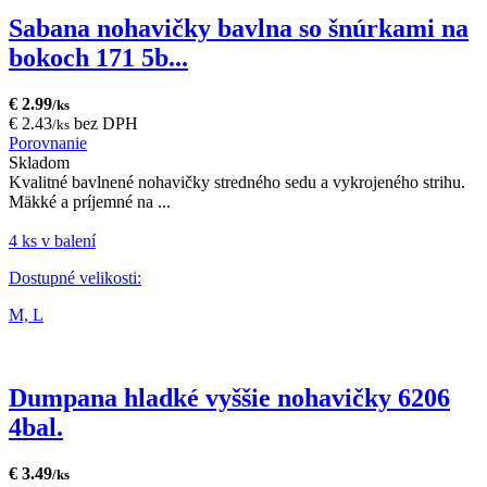
Sabana nohavičky bavlna so šnúrkami na
bokoch 171 5b...
€ 2.99
/ks
€ 2.43
bez DPH
/ks
Porovnanie
Skladom
Kvalitné bavlnené nohavičky stredného sedu a vykrojeného strihu.
Mäkké a príjemné na ...
4 ks v balení
Dostupné velikosti:
M,
L
Dumpana hladké vyššie nohavičky 6206
4bal.
€ 3.49
/ks