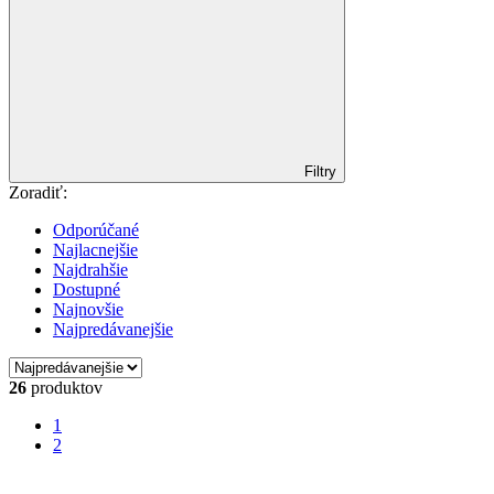
Filtry
Zoradiť:
Odporúčané
Najlacnejšie
Najdrahšie
Dostupné
Najnovšie
Najpredávanejšie
26
produktov
1
2