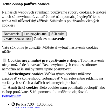
Tento e-shop používa cookies
Na našich webových stránkach používame súbory cookies. Niektoré
z nich sú nevyhnutné, zatiaľ čo iné nám pomáhajú vylepšiť tento
web a váš užívateľský zážitok. Súhlasíte s používaním všetkých
cookies?
Nastavenie
Len nevyhnutné
Súhlasím
Cookies nastavenie
Zavrieť cookie lištu
Vaše súkromie je dôležité. Môžete si vybrať nastavenia cookies
nižšie.
Cookies nevyhnutné pre využívanie e-shopu
Toto nastavenie
nie je možné deaktivovať. Bez nevyhnutných cookies súborov
nemožno naše služby zmysluplne poskytovať.
Marketingové cookies
Vďaka týmto cookies môžeme
zlepšovať výkon e-shopu, zobrazovať Vám relevantnú reklamu na
sociálnych sieťach a ďalších reklamných plochách.
Analytické cookies
Tieto cookies nám pomáhajú pochopiť, ako
e-shop používate. S ich pomocou ho môžeme zlepšovať.
Potvrdzujem
Po-Pia 7:00 - 13:00 hod.