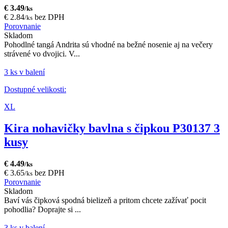
€ 3.49
/ks
€ 2.84
bez DPH
/ks
Porovnanie
Skladom
Pohodlné tangá Andrita sú vhodné na bežné nosenie aj na večery
strávené vo dvojici. V...
3 ks v balení
Dostupné velikosti:
XL
Kira nohavičky bavlna s čipkou P30137 3
kusy
€ 4.49
/ks
€ 3.65
bez DPH
/ks
Porovnanie
Skladom
Baví vás čipková spodná bielizeň a pritom chcete zažívať pocit
pohodlia? Doprajte si ...
3 ks v balení