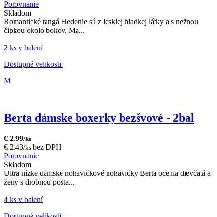
Porovnanie
Skladom
Romantické tangá Hedonie sú z lesklej hladkej látky a s nežnou
čipkou okolo bokov. Ma...
2 ks v balení
Dostupné velikosti:
M
Berta dámske boxerky bezšvové - 2bal
€ 2.99
/ks
€ 2.43
bez DPH
/ks
Porovnanie
Skladom
Ultra nízke dámske nohavičkové nohavičky Berta ocenia dievčatá a
ženy s drobnou posta...
4 ks v balení
Dostupné velikosti: