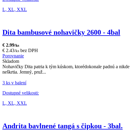
L,
XL,
XXL
Dita bambusové nohavičky 2600 - 4bal
€ 2.99
/ks
€ 2.43
bez DPH
/ks
Porovnanie
Skladom
Nohavičky Dita patria k tým kúskom, ktorédokonale padnú a nikde
neškrtia. Jemný, pruž...
3 ks v balení
Dostupné velikosti:
L,
XL,
XXL
Andrita bavlnené tangá s čipkou - 3bal.