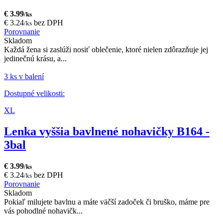
€ 3.99
/ks
€ 3.24
bez DPH
/ks
Porovnanie
Skladom
Každá žena si zaslúži nosiť oblečenie, ktoré nielen zdôrazňuje jej
jedinečnú krásu, a...
3 ks v balení
Dostupné velikosti:
XL
Lenka vyššia bavlnené nohavičky B164 -
3bal
€ 3.99
/ks
€ 3.24
bez DPH
/ks
Porovnanie
Skladom
Pokiaľ milujete bavlnu a máte väčší zadoček či bruško, máme pre
vás pohodlné nohavičk...