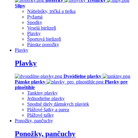
Boxerky
Trenírky
Slipy
Nátielníky, tričká a tielka
Pyžamá
Spodky
Veselá bielizeň
Plavky
Športová bielizeň
Pánske ponožky
Plavky
Plavky
Dvojdielne plavky
Pánske plavky
Plavky pre
plnoštíhle
Tankiny plavky
Jednodielne plavky
Spodné diely dámskych plaviek
Plážové šatky a parea
Plážové tašky
Ponožky, pančuchy
Ponožky, pančuchy