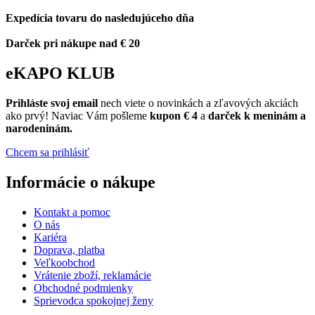
Expedícia tovaru do nasledujúceho dňa
Darček pri nákupe nad € 20
eKAPO KLUB
Prihláste
svoj email
nech viete o novinkách a zľavových akciách
ako prvý! Naviac Vám pošleme
kupon € 4
a
darček k meninám a
narodeninám.
Chcem sa prihlásiť
Informácie o nákupe
Kontakt a pomoc
O nás
Kariéra
Doprava, platba
Veľkoobchod
Vrátenie zboží, reklamácie
Obchodné podmienky
Sprievodca spokojnej ženy