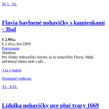
M,
L,
XL
Flavia bavlnené nohavičky s kamienkami
- 3bal
€ 2.99
/ks
€ 2.43
bez DPH
/ks
Porovnanie
Skladom
Pre všetky milovníčky bavlny sú tu nohavičky Flavia. Majú
obľúbený bikini strih s užš...
3 ks v balení
Dostupné velikosti:
XL,
XXL
Lidulka nohavičky pre plné tvary 1669