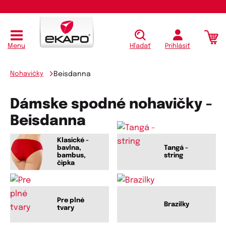
Menu
Hľadať
Prihlásiť
Nohavičky
Beisdanna
Dámske spodné nohavičky -
Beisdanna
Klasické -
bavlna,
Tangá -
bambus,
string
čipka
Pre plné
Brazilky
tvary