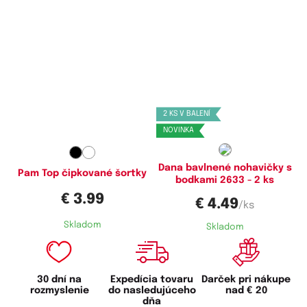
Dostupné velikosti:
Dostupné velikosti:
S,
M
M,
L,
XL,
XXL
2 KS V BALENÍ
NOVINKA
Dana bavlnené nohavičky s
Pam Top čipkované šortky
bodkami 2633 - 2 ks
€ 3.99
€ 4.49
/ks
Skladom
Skladom
30 dní na
Expedícia tovaru
Darček pri nákupe
rozmyslenie
do nasledujúceho
nad € 20
dňa