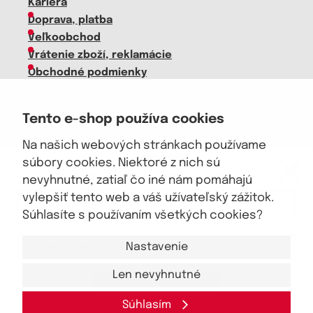
Kariéra
Doprava, platba
Veľkoobchod
Vrátenie zboží, reklamácie
Obchodné podmienky
Sprievodca spokojnej ženy
Tento e-shop používa cookies
Staňte sa našim fanúšikom
Na našich webových stránkach používame
eKAPO KLUB
súbory cookies. Niektoré z nich sú
Zľava €4 na prvý nákup nad €40
nevyhnutné, zatiaľ čo iné nám pomáhajú
Sme dôveryhodný obchod
vylepšiť tento web a váš užívateľský zážitok.
Súhlasíte s používaním všetkých cookies?
Nastavenie
Len nevyhnutné
Áno, chcem sa prihlásiť
© 2026, eKAPO
Úvodná stránka
Obchodné podmienky
GDPR
Mapa stránok
Kontakt a pomoc
Súhlasím
Zásady spracovania osobných údajov