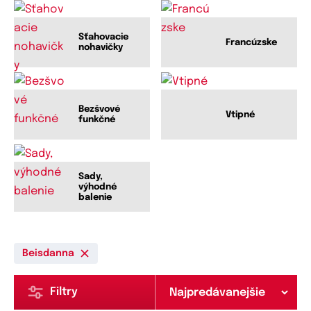
Sťahovacie
Francúzske
nohavičky
Bezšvové
Vtipné
funkčné
Sady,
výhodné
balenie
Beisdanna
Filtry