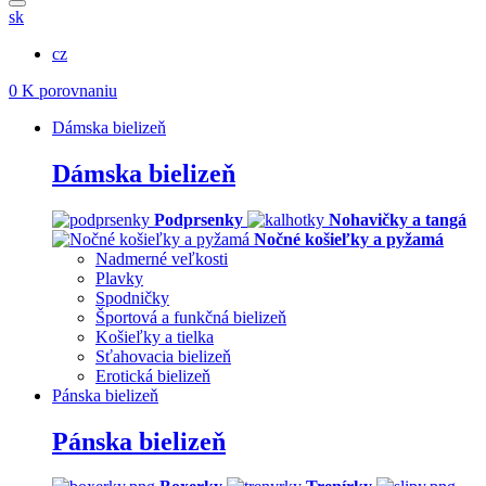
sk
cz
0
K porovnaniu
Dámska bielizeň
Dámska bielizeň
Podprsenky
Nohavičky a tangá
Nočné košieľky a pyžamá
Nadmerné veľkosti
Plavky
Spodničky
Športová a funkčná bielizeň
Košieľky a tielka
Sťahovacia bielizeň
Erotická bielizeň
Pánska bielizeň
Pánska bielizeň