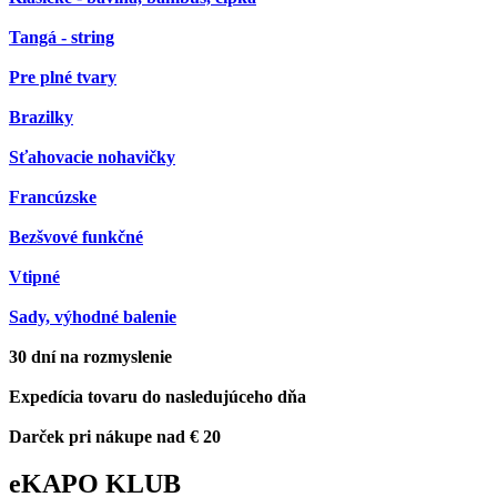
Tangá - string
Pre plné tvary
Brazilky
Sťahovacie nohavičky
Francúzske
Bezšvové funkčné
Vtipné
Sady, výhodné balenie
30 dní na rozmyslenie
Expedícia tovaru do nasledujúceho dňa
Darček pri nákupe nad € 20
eKAPO KLUB