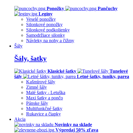
Ponožky
Pančuchy
Legíny
Veselé ponožky
Silonkové ponožky
Silonkové podkolienky
Samodržiace silonky
Návleky na nohy a čižmy
Šály
Šály, šatky
Klasické šatky
Tunelové
šály
Letné šatky, tuniky, parea
Kašmírové šály
Zimné šály
Malé šatky - Letuška
Maxi šatky a pončo
Pánske šály
Multifunkčné šatky
Rukavice a čiapky
Akcia
Novinky na sklade
Výpredaj 50% zľava