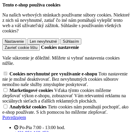
Tento e-shop používa cookies
Na našich webových stránkach používame súbory cookies. Niektoré
z nich sú nevyhnutné, zatiaľ čo iné nám pomáhajú vylepšiť tento
web a váš užívateľský zážitok. Súhlasíte s používaním všetkých
cookies?
Nastavenie
Len nevyhnutné
Súhlasím
Cookies nastavenie
Zavrieť cookie lištu
Vaše súkromie je dôležité. Môžete si vybrať nastavenia cookies
nižšie.
Cookies nevyhnutné pre využívanie e-shopu
Toto nastavenie
nie je možné deaktivovať. Bez nevyhnutných cookies súborov
nemožno naše služby zmysluplne poskytovať.
Marketingové cookies
Vďaka týmto cookies môžeme
zlepšovať výkon e-shopu, zobrazovať Vám relevantnú reklamu na
sociálnych sieťach a ďalších reklamných plochách.
Analytické cookies
Tieto cookies nám pomáhajú pochopiť, ako
e-shop používate. S ich pomocou ho môžeme zlepšovať.
Potvrdzujem
Po-Pia 7:00 - 13:00 hod.