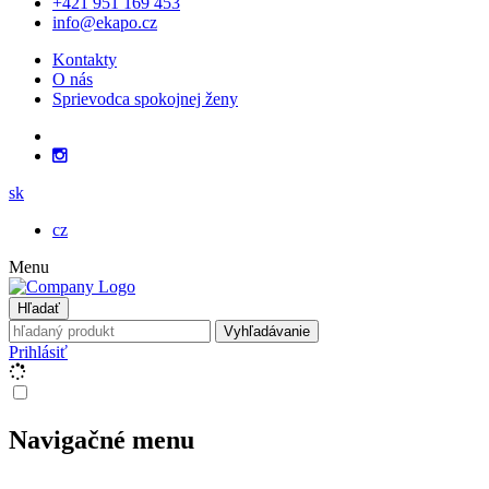
+421 951 169 453
info@ekapo.cz
Kontakty
O nás
Sprievodca spokojnej ženy
sk
cz
Menu
Hľadať
Vyhľadávanie
Prihlásiť
Navigačné menu