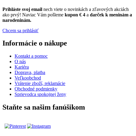
Prihláste
svoj email
nech viete o novinkách a zľavových akciách
ako prvý! Naviac Vám pošleme
kupon € 4
a
darček k meninám a
narodeninám.
Chcem sa prihlásiť
Informácie o nákupe
Kontakt a pomoc
O nás
Kariéra
Doprava, platba
Veľkoobchod
Vrátenie zboží, reklamácie
Obchodné podmienky
Sprievodca spokojnej ženy
Staňte sa našim fanúšikom