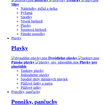
Boxerky
Trenírky
Slipy
Nátielníky, tričká a tielka
Pyžamá
Spodky
Veselá bielizeň
Plavky
Športová bielizeň
Pánske ponožky
Plavky
Plavky
Dvojdielne plavky
Pánske plavky
Plavky pre
plnoštíhle
Tankiny plavky
Jednodielne plavky
Spodné diely dámskych plaviek
Plážové šatky a parea
Plážové tašky
Ponožky, pančuchy
Ponožky, pančuchy