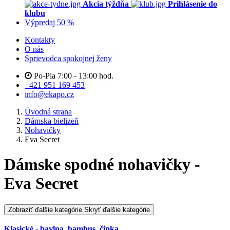
Akcia týždňa
Prihlásenie do
klubu
Výpredaj 50 %
Kontakty
O nás
Sprievodca spokojnej ženy
Po-Pia 7:00 - 13:00 hod.
+421 951 169 453
info@ekapo.cz
Úvodná strana
Dámska bielizeň
Nohavičky
Eva Secret
Dámske spodné nohavičky -
Eva Secret
Zobraziť ďalšie kategórie
Skryť ďalšie kategórie
Klasické - bavlna, bambus, čipka