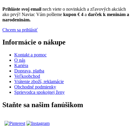
Prihláste
svoj email
nech viete o novinkách a zľavových akciách
ako prvý! Naviac Vám pošleme
kupon € 4
a
darček k meninám a
narodeninám.
Chcem sa prihlásiť
Informácie o nákupe
Kontakt a pomoc
O nás
Kariéra
Doprava, platba
Veľkoobchod
Vrátenie zboží, reklamácie
Obchodné podmienky
Sprievodca spokojnej ženy
Staňte sa našim fanúšikom