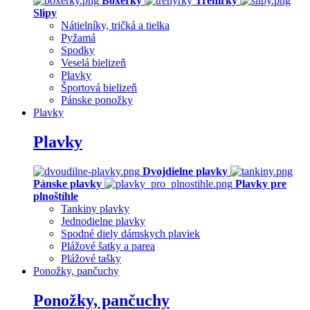
Boxerky
Trenírky
Slipy
Nátielníky, tričká a tielka
Pyžamá
Spodky
Veselá bielizeň
Plavky
Športová bielizeň
Pánske ponožky
Plavky
Plavky
Dvojdielne plavky
Pánske plavky
Plavky pre
plnoštíhle
Tankiny plavky
Jednodielne plavky
Spodné diely dámskych plaviek
Plážové šatky a parea
Plážové tašky
Ponožky, pančuchy
Ponožky, pančuchy