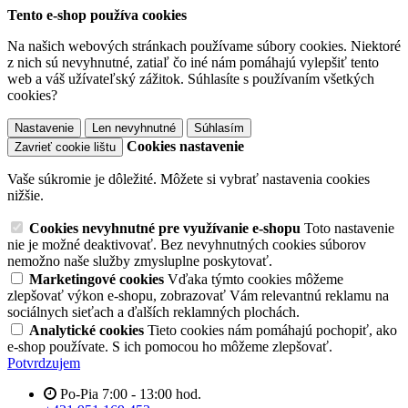
Tento e-shop používa cookies
Na našich webových stránkach používame súbory cookies. Niektoré
z nich sú nevyhnutné, zatiaľ čo iné nám pomáhajú vylepšiť tento
web a váš užívateľský zážitok. Súhlasíte s používaním všetkých
cookies?
Nastavenie
Len nevyhnutné
Súhlasím
Cookies nastavenie
Zavrieť cookie lištu
Vaše súkromie je dôležité. Môžete si vybrať nastavenia cookies
nižšie.
Cookies nevyhnutné pre využívanie e-shopu
Toto nastavenie
nie je možné deaktivovať. Bez nevyhnutných cookies súborov
nemožno naše služby zmysluplne poskytovať.
Marketingové cookies
Vďaka týmto cookies môžeme
zlepšovať výkon e-shopu, zobrazovať Vám relevantnú reklamu na
sociálnych sieťach a ďalších reklamných plochách.
Analytické cookies
Tieto cookies nám pomáhajú pochopiť, ako
e-shop používate. S ich pomocou ho môžeme zlepšovať.
Potvrdzujem
Po-Pia 7:00 - 13:00 hod.