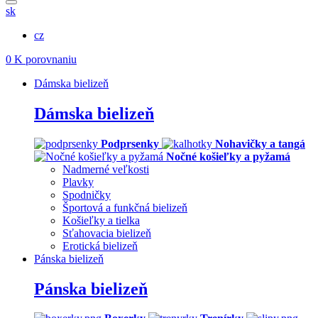
sk
cz
0
K porovnaniu
Dámska bielizeň
Dámska bielizeň
Podprsenky
Nohavičky a tangá
Nočné košieľky a pyžamá
Nadmerné veľkosti
Plavky
Spodničky
Športová a funkčná bielizeň
Košieľky a tielka
Sťahovacia bielizeň
Erotická bielizeň
Pánska bielizeň
Pánska bielizeň