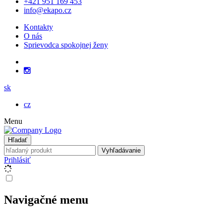
+421 951 169 453
info@ekapo.cz
Kontakty
O nás
Sprievodca spokojnej ženy
sk
cz
Menu
Hľadať
Vyhľadávanie
Prihlásiť
Navigačné menu