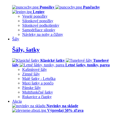
Ponožky
Pančuchy
Legíny
Veselé ponožky
Silonkové ponožky
Silonkové podkolienky
Samodržiace silonky
Návleky na nohy a čižmy
Šály
Šály, šatky
Klasické šatky
Tunelové
šály
Letné šatky, tuniky, parea
Kašmírové šály
Zimné šály
Malé šatky - Letuška
Maxi šatky a pončo
Pánske šály
Multifunkčné šatky
Rukavice a čiapky
Akcia
Novinky na sklade
Výpredaj 50% zľava