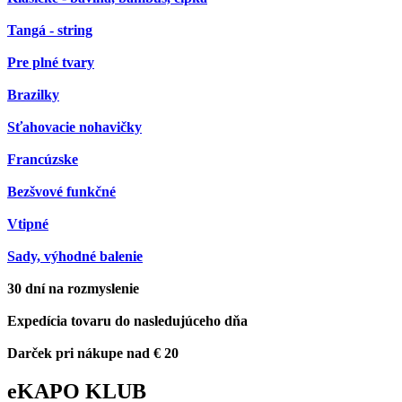
Tangá - string
Pre plné tvary
Brazilky
Sťahovacie nohavičky
Francúzske
Bezšvové funkčné
Vtipné
Sady, výhodné balenie
30 dní na rozmyslenie
Expedícia tovaru do nasledujúceho dňa
Darček pri nákupe nad € 20
eKAPO KLUB