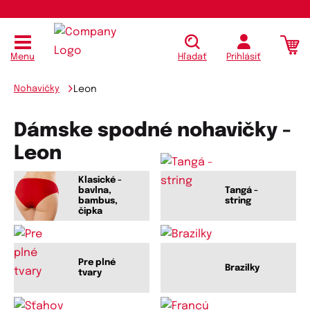
Menu
Hľadať
Prihlásiť
Nohavičky
Leon
Dámske spodné nohavičky -
Leon
Klasické -
bavlna,
Tangá -
bambus,
string
čipka
Pre plné
Brazilky
tvary