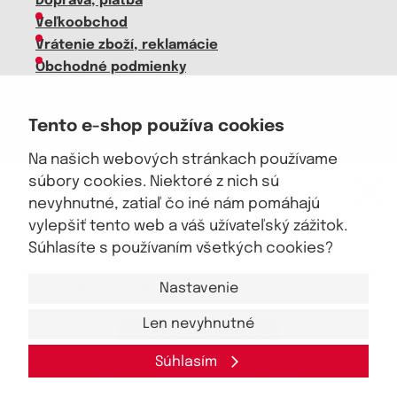
Doprava, platba
Veľkoobchod
Vrátenie zboží, reklamácie
Obchodné podmienky
Sprievodca spokojnej ženy
Tento e-shop používa cookies
Staňte sa našim fanúšikom
Na našich webových stránkach používame
eKAPO KLUB
súbory cookies. Niektoré z nich sú
Zľava €4 na prvý nákup nad €40
nevyhnutné, zatiaľ čo iné nám pomáhajú
Sme dôveryhodný obchod
vylepšiť tento web a váš užívateľský zážitok.
Súhlasíte s používaním všetkých cookies?
Nastavenie
Len nevyhnutné
Áno, chcem sa prihlásiť
© 2026, eKAPO
Úvodná stránka
Obchodné podmienky
GDPR
Mapa stránok
Kontakt a pomoc
Súhlasím
Zásady spracovania osobných údajov