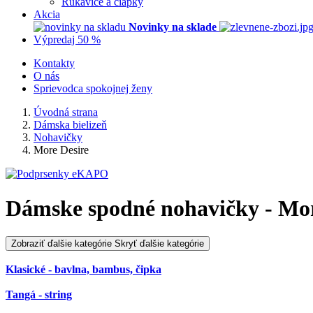
Rukavice a čiapky
Akcia
Novinky na sklade
Výpredaj 50 %
Kontakty
O nás
Sprievodca spokojnej ženy
Úvodná strana
Dámska bielizeň
Nohavičky
More Desire
Dámske spodné nohavičky - Mor
Zobraziť ďalšie kategórie
Skryť ďalšie kategórie
Klasické - bavlna, bambus, čipka
Tangá - string