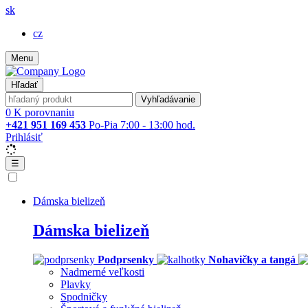
sk
cz
Menu
Hľadať
Vyhľadávanie
0
K porovnaniu
+421 951 169 453
Po-Pia 7:00 - 13:00 hod.
Prihlásiť
☰
Dámska bielizeň
Dámska bielizeň
Podprsenky
Nohavičky a tangá
Nadmerné veľkosti
Plavky
Spodničky