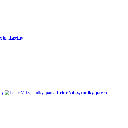
Legíny
ly
Letné šatky, tuniky, parea