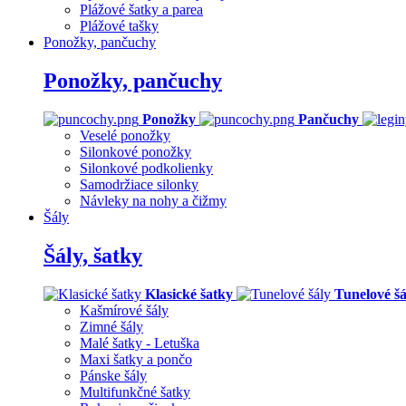
Plážové šatky a parea
Plážové tašky
Ponožky, pančuchy
Ponožky, pančuchy
Ponožky
Pančuchy
Veselé ponožky
Silonkové ponožky
Silonkové podkolienky
Samodržiace silonky
Návleky na nohy a čižmy
Šály
Šály, šatky
Klasické šatky
Tunelové šá
Kašmírové šály
Zimné šály
Malé šatky - Letuška
Maxi šatky a pončo
Pánske šály
Multifunkčné šatky