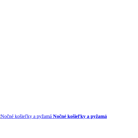
Nočné košieľky a pyžamá