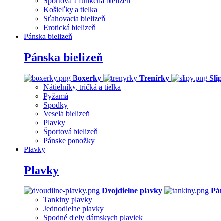
Športová a funkčná bielizeň
Košieľky a tielka
Sťahovacia bielizeň
Erotická bielizeň
Pánska bielizeň
Pánska bielizeň
Boxerky
Trenírky
Sli
Nátielníky, tričká a tielka
Pyžamá
Spodky
Veselá bielizeň
Plavky
Športová bielizeň
Pánske ponožky
Plavky
Plavky
Dvojdielne plavky
Pá
Tankiny plavky
Jednodielne plavky
Spodné diely dámskych plaviek