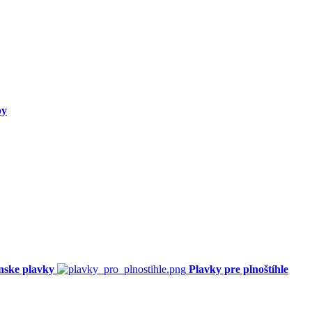
py
nske plavky
Plavky pre plnoštíhle