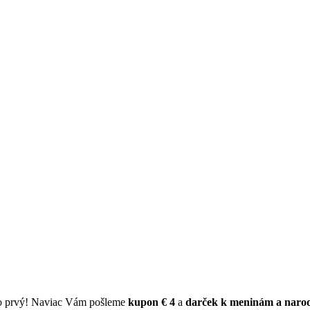
ko prvý! Naviac Vám pošleme
kupon € 4
a
darček k meninám a naro