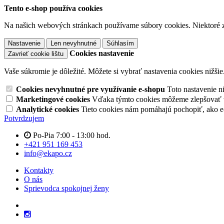
Tento e-shop používa cookies
Na našich webových stránkach používame súbory cookies. Niektoré z 
Nastavenie
Len nevyhnutné
Súhlasím
Cookies nastavenie
Zavrieť cookie lištu
Vaše súkromie je dôležité. Môžete si vybrať nastavenia cookies nižšie
Cookies nevyhnutné pre využívanie e-shopu
Toto nastavenie 
Marketingové cookies
Vďaka týmto cookies môžeme zlepšovať v
Analytické cookies
Tieto cookies nám pomáhajú pochopiť, ako 
Potvrdzujem
Po-Pia 7:00 - 13:00 hod.
+421 951 169 453
info@ekapo.cz
Kontakty
O nás
Sprievodca spokojnej ženy