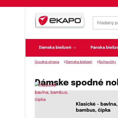
Dámska bielizeň
Pánska bieliz
Úvodná strana
Dámska bielizeň
Nohavičky
Dámska bielizeň
Pánska bielizeň
Plavky
Ponožky, pančuchy
Šály, šatky
Dámske spodné noh
Novinky na sklade
Klasické - bavlna,
bambus, čipka
Dvojdielne plavky
Klasické šatky
Podprsenky
Ponožky
Boxerky