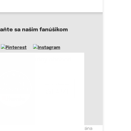
taňte sa našim fanúšikom
me dôveryhodný obchod