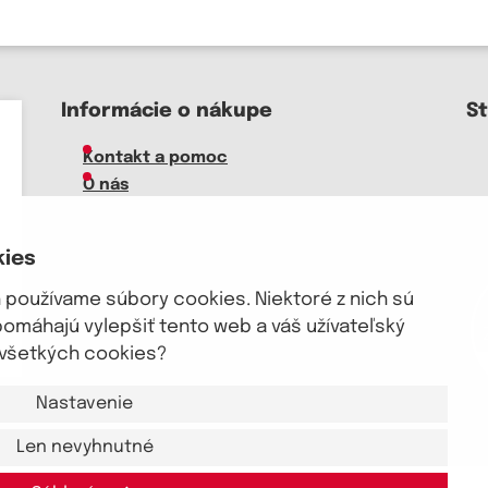
Informácie o nákupe
S
Kontakt a pomoc
O nás
Kariéra
S
Doprava, platba
kies
Veľkoobchod
Vrátenie zboží, reklamácie
používame súbory cookies. Niektoré z nich sú
Obchodné podmienky
pomáhajú vylepšiť tento web a váš užívateľský
Sprievodca spokojnej ženy
m všetkých cookies?
Nastavenie
Len nevyhnutné