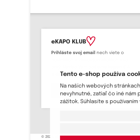
eKAPO KLUB
Prihláste
svoj email
nech viete o
novinkách a zľavových akciách ako
prvý! Naviac Vám pošleme
kupon € 4
Tento e-shop používa coo
a
darček k meninám a narodeninám.
Na našich webových stránkach 
Chcem sa prihlásiť
nevyhnutné, zatiaľ čo iné nám 
zážitok. Súhlasíte s používaní
© 2026, eKAPO