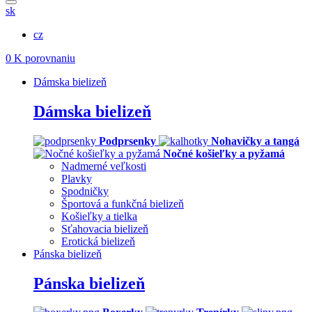
sk
cz
0
K porovnaniu
Dámska bielizeň
Dámska bielizeň
Podprsenky
Nohavičky a tangá
Nočné košieľky a pyžamá
Nadmerné veľkosti
Plavky
Spodničky
Športová a funkčná bielizeň
Košieľky a tielka
Sťahovacia bielizeň
Erotická bielizeň
Pánska bielizeň
Pánska bielizeň