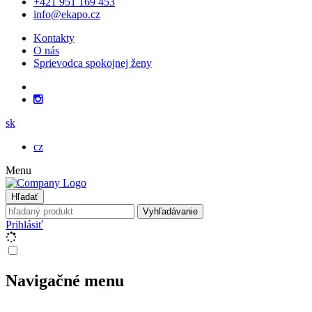
+421 951 169 453
info@ekapo.cz
Kontakty
O nás
Sprievodca spokojnej ženy
sk
cz
Menu
Hľadať
Vyhľadávanie
Prihlásiť
Navigačné menu