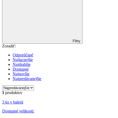
Filtry
Zoradiť:
Odporúčané
Najlacnejšie
Najdrahšie
Dostupné
Najnovšie
Najpredávanejšie
1
produktov
3 ks v balení
Dostupné velikosti: