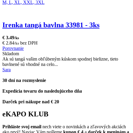
M,
L,
XL,
XXL,
3XL
Irenka tangá bavlna 33981 - 3ks
€ 3.49
/ks
€ 2.84
bez DPH
/ks
Porovnanie
Skladom
Ak sú tangá vašim obľúbeným kúskom spodnej bielizne, tieto
bavlnené sú vhodné na celo...
Sara
30 dní na rozmyslenie
Expedícia tovaru do nasledujúceho dňa
Darček pri nákupe nad € 20
eKAPO KLUB
Prihláste
svoj email
nech viete o novinkách a zľavových akciách
ako prvý! Naviac Vám pošleme
kupon € 4
a
darček k meninám a