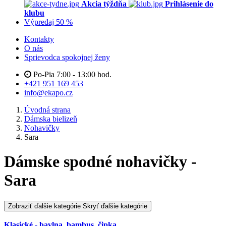
Akcia týždňa
Prihlásenie do
klubu
Výpredaj 50 %
Kontakty
O nás
Sprievodca spokojnej ženy
Po-Pia 7:00 - 13:00 hod.
+421 951 169 453
info@ekapo.cz
Úvodná strana
Dámska bielizeň
Nohavičky
Sara
Dámske spodné nohavičky -
Sara
Zobraziť ďalšie kategórie
Skryť ďalšie kategórie
Klasické - bavlna, bambus, čipka