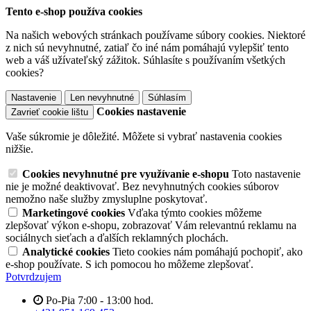
Tento e-shop používa cookies
Na našich webových stránkach používame súbory cookies. Niektoré
z nich sú nevyhnutné, zatiaľ čo iné nám pomáhajú vylepšiť tento
web a váš užívateľský zážitok. Súhlasíte s používaním všetkých
cookies?
Nastavenie
Len nevyhnutné
Súhlasím
Cookies nastavenie
Zavrieť cookie lištu
Vaše súkromie je dôležité. Môžete si vybrať nastavenia cookies
nižšie.
Cookies nevyhnutné pre využívanie e-shopu
Toto nastavenie
nie je možné deaktivovať. Bez nevyhnutných cookies súborov
nemožno naše služby zmysluplne poskytovať.
Marketingové cookies
Vďaka týmto cookies môžeme
zlepšovať výkon e-shopu, zobrazovať Vám relevantnú reklamu na
sociálnych sieťach a ďalších reklamných plochách.
Analytické cookies
Tieto cookies nám pomáhajú pochopiť, ako
e-shop používate. S ich pomocou ho môžeme zlepšovať.
Potvrdzujem
Po-Pia 7:00 - 13:00 hod.