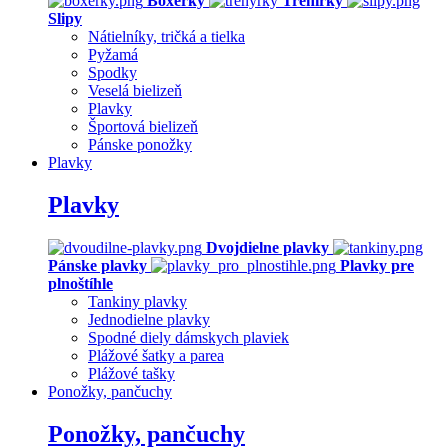
Boxerky
Trenírky
Slipy
Nátielníky, tričká a tielka
Pyžamá
Spodky
Veselá bielizeň
Plavky
Športová bielizeň
Pánske ponožky
Plavky
Plavky
Dvojdielne plavky
Pánske plavky
Plavky pre
plnoštíhle
Tankiny plavky
Jednodielne plavky
Spodné diely dámskych plaviek
Plážové šatky a parea
Plážové tašky
Ponožky, pančuchy
Ponožky, pančuchy