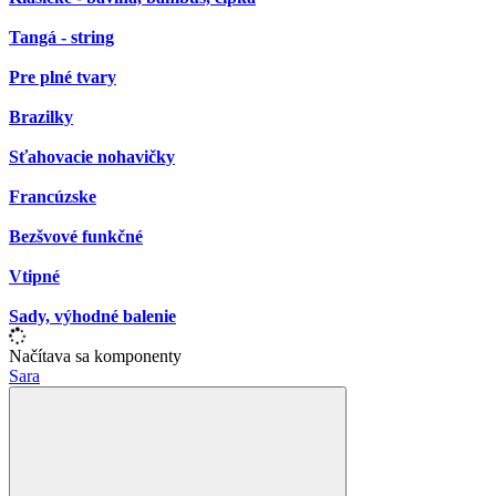
Tangá - string
Pre plné tvary
Brazilky
Sťahovacie nohavičky
Francúzske
Bezšvové funkčné
Vtipné
Sady, výhodné balenie
Načítava sa komponenty
Sara