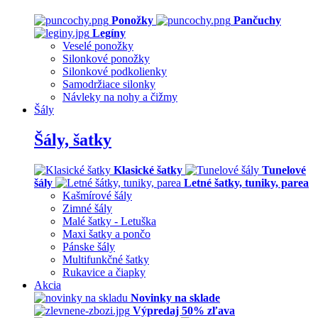
Ponožky
Pančuchy
Legíny
Veselé ponožky
Silonkové ponožky
Silonkové podkolienky
Samodržiace silonky
Návleky na nohy a čižmy
Šály
Šály, šatky
Klasické šatky
Tunelové
šály
Letné šatky, tuniky, parea
Kašmírové šály
Zimné šály
Malé šatky - Letuška
Maxi šatky a pončo
Pánske šály
Multifunkčné šatky
Rukavice a čiapky
Akcia
Novinky na sklade
Výpredaj 50% zľava