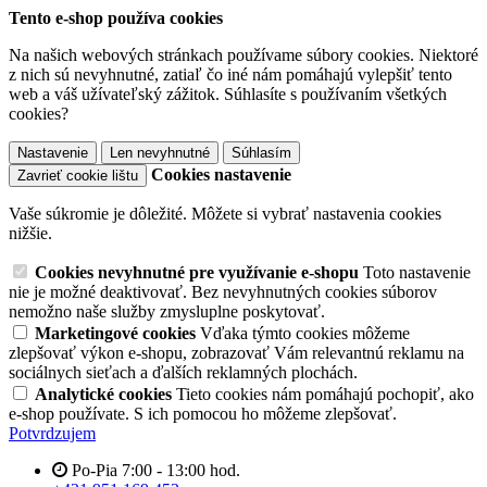
Tento e-shop používa cookies
Na našich webových stránkach používame súbory cookies. Niektoré
z nich sú nevyhnutné, zatiaľ čo iné nám pomáhajú vylepšiť tento
web a váš užívateľský zážitok. Súhlasíte s používaním všetkých
cookies?
Nastavenie
Len nevyhnutné
Súhlasím
Cookies nastavenie
Zavrieť cookie lištu
Vaše súkromie je dôležité. Môžete si vybrať nastavenia cookies
nižšie.
Cookies nevyhnutné pre využívanie e-shopu
Toto nastavenie
nie je možné deaktivovať. Bez nevyhnutných cookies súborov
nemožno naše služby zmysluplne poskytovať.
Marketingové cookies
Vďaka týmto cookies môžeme
zlepšovať výkon e-shopu, zobrazovať Vám relevantnú reklamu na
sociálnych sieťach a ďalších reklamných plochách.
Analytické cookies
Tieto cookies nám pomáhajú pochopiť, ako
e-shop používate. S ich pomocou ho môžeme zlepšovať.
Potvrdzujem
Po-Pia 7:00 - 13:00 hod.