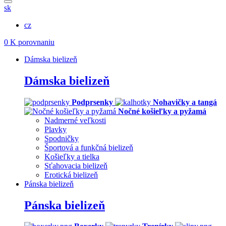
sk
cz
0
K porovnaniu
Dámska bielizeň
Dámska bielizeň
Podprsenky
Nohavičky a tangá
Nočné košieľky a pyžamá
Nadmerné veľkosti
Plavky
Spodničky
Športová a funkčná bielizeň
Košieľky a tielka
Sťahovacia bielizeň
Erotická bielizeň
Pánska bielizeň
Pánska bielizeň