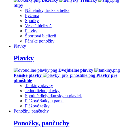
Boxerky
Trenírky
Slipy
Nátielníky, tričká a tielka
Pyžamá
Spodky
Veselá bielizeň
Plavky
Športová bielizeň
Pánske ponožky
Plavky
Plavky
Dvojdielne plavky
Pánske plavky
Plavky pre
plnoštíhle
Tankiny plavky
Jednodielne plavky
Spodné diely dámskych plaviek
Plážové šatky a parea
Plážové tašky
Ponožky, pančuchy
Ponožky, pančuchy