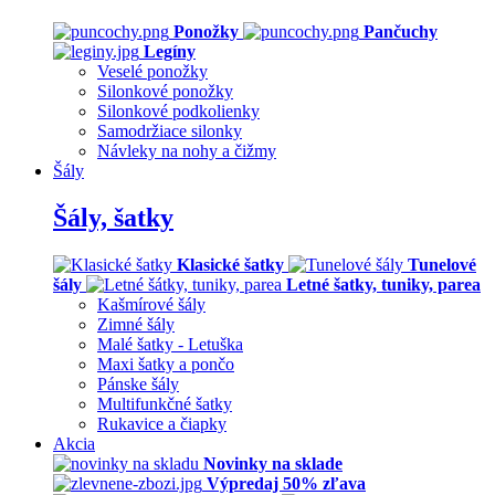
Ponožky
Pančuchy
Legíny
Veselé ponožky
Silonkové ponožky
Silonkové podkolienky
Samodržiace silonky
Návleky na nohy a čižmy
Šály
Šály, šatky
Klasické šatky
Tunelové
šály
Letné šatky, tuniky, parea
Kašmírové šály
Zimné šály
Malé šatky - Letuška
Maxi šatky a pončo
Pánske šály
Multifunkčné šatky
Rukavice a čiapky
Akcia
Novinky na sklade
Výpredaj 50% zľava