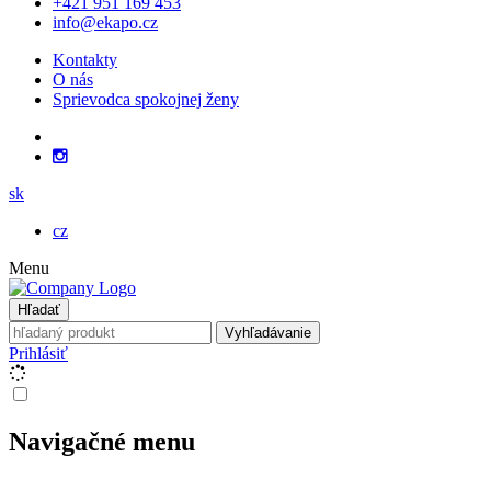
+421 951 169 453
info@ekapo.cz
Kontakty
O nás
Sprievodca spokojnej ženy
sk
cz
Menu
Hľadať
Vyhľadávanie
Prihlásiť
Navigačné menu