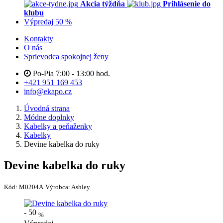
Akcia týždňa
Prihlásenie do
klubu
Výpredaj 50 %
Kontakty
O nás
Sprievodca spokojnej ženy
Po-Pia 7:00 - 13:00 hod.
+421 951 169 453
info@ekapo.cz
Úvodná strana
Módne doplnky
Kabelky a peňaženky
Kabelky
Devine kabelka do ruky
Devine kabelka do ruky
Kód:
M0204A
Výrobca:
Ashley
-
50
%