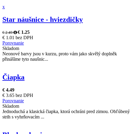
x
Star náušnice - hviezdičky
€ 1.25
€ 2.49
€ 1.01 bez DPH
Porovnanie
Skladom
Neonové barvy jsou v kurzu, proto vám jako skvělý doplněk
přinášíme tyto naušnic...
Čiapka
€ 4.49
€ 3.65 bez DPH
Porovnanie
Skladom
Jednoduchá a klasická čiapka, ktorá ochráni pred zimou. Obľúbený
strih s vyhrňovacím ...