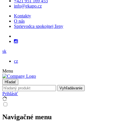
+421 951 169 453
info@ekapo.cz
Kontakty
O nás
Sprievodca spokojnej ženy
sk
cz
Menu
Hľadať
Vyhľadávanie
Prihlásiť
Navigačné menu