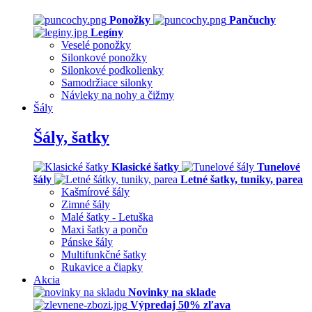
Ponožky
Pančuchy
Legíny
Veselé ponožky
Silonkové ponožky
Silonkové podkolienky
Samodržiace silonky
Návleky na nohy a čižmy
Šály
Šály, šatky
Klasické šatky
Tunelové
šály
Letné šatky, tuniky, parea
Kašmírové šály
Zimné šály
Malé šatky - Letuška
Maxi šatky a pončo
Pánske šály
Multifunkčné šatky
Rukavice a čiapky
Akcia
Novinky na sklade
Výpredaj 50% zľava