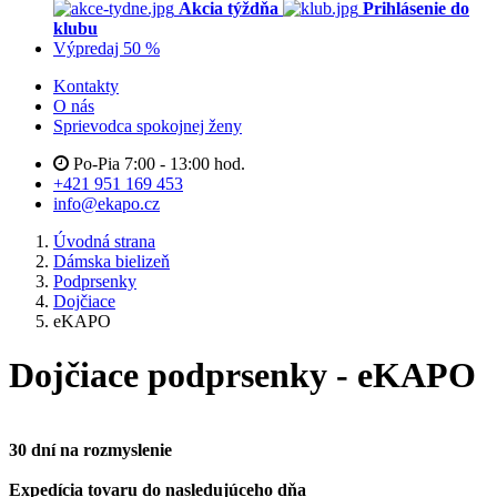
Akcia týždňa
Prihlásenie do
klubu
Výpredaj 50 %
Kontakty
O nás
Sprievodca spokojnej ženy
Po-Pia 7:00 - 13:00 hod.
+421 951 169 453
info@ekapo.cz
Úvodná strana
Dámska bielizeň
Podprsenky
Dojčiace
eKAPO
Dojčiace podprsenky - eKAPO
30 dní na rozmyslenie
Expedícia tovaru do nasledujúceho dňa