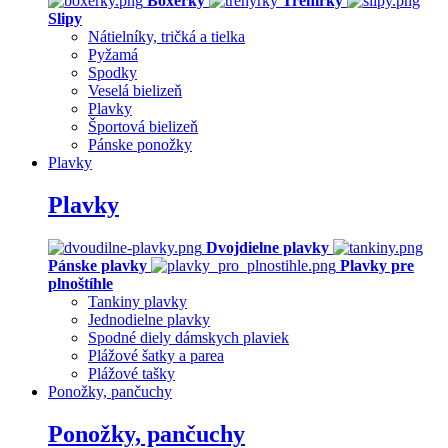
Boxerky
Trenírky
Slipy
Nátielníky, tričká a tielka
Pyžamá
Spodky
Veselá bielizeň
Plavky
Športová bielizeň
Pánske ponožky
Plavky
Plavky
Dvojdielne plavky
Pánske plavky
Plavky pre
plnoštíhle
Tankiny plavky
Jednodielne plavky
Spodné diely dámskych plaviek
Plážové šatky a parea
Plážové tašky
Ponožky, pančuchy
Ponožky, pančuchy