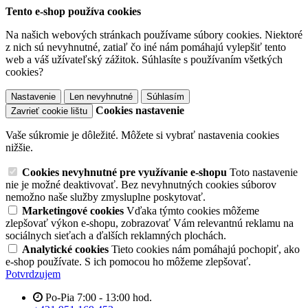
Tento e-shop používa cookies
Na našich webových stránkach používame súbory cookies. Niektoré
z nich sú nevyhnutné, zatiaľ čo iné nám pomáhajú vylepšiť tento
web a váš užívateľský zážitok. Súhlasíte s používaním všetkých
cookies?
Nastavenie
Len nevyhnutné
Súhlasím
Cookies nastavenie
Zavrieť cookie lištu
Vaše súkromie je dôležité. Môžete si vybrať nastavenia cookies
nižšie.
Cookies nevyhnutné pre využívanie e-shopu
Toto nastavenie
nie je možné deaktivovať. Bez nevyhnutných cookies súborov
nemožno naše služby zmysluplne poskytovať.
Marketingové cookies
Vďaka týmto cookies môžeme
zlepšovať výkon e-shopu, zobrazovať Vám relevantnú reklamu na
sociálnych sieťach a ďalších reklamných plochách.
Analytické cookies
Tieto cookies nám pomáhajú pochopiť, ako
e-shop používate. S ich pomocou ho môžeme zlepšovať.
Potvrdzujem
Po-Pia 7:00 - 13:00 hod.