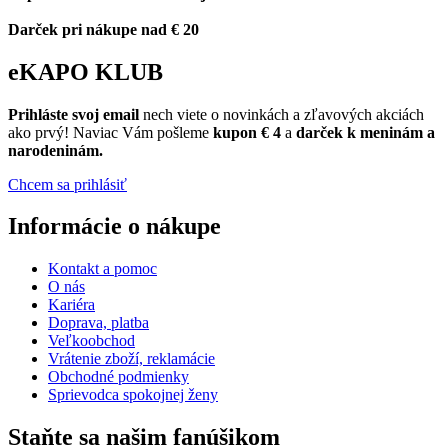
Darček pri nákupe nad € 20
eKAPO KLUB
Prihláste
svoj email
nech viete o novinkách a zľavových akciách
ako prvý! Naviac Vám pošleme
kupon € 4
a
darček k meninám a
narodeninám.
Chcem sa prihlásiť
Informácie o nákupe
Kontakt a pomoc
O nás
Kariéra
Doprava, platba
Veľkoobchod
Vrátenie zboží, reklamácie
Obchodné podmienky
Sprievodca spokojnej ženy
Staňte sa našim fanúšikom