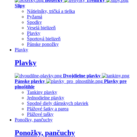
Boxerky
Trenírky
Slipy
Nátielníky, tričká a tielka
Pyžamá
Spodky
Veselá bielizeň
Plavky
Športová bielizeň
Pánske ponožky
Plavky
Plavky
Dvojdielne plavky
Pánske plavky
Plavky pre
plnoštíhle
Tankiny plavky
Jednodielne plavky
Spodné diely dámskych plaviek
Plážové šatky a parea
Plážové tašky
Ponožky, pančuchy
Ponožky, pančuchy