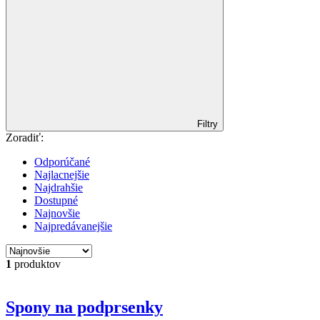
Filtry
Zoradiť:
Odporúčané
Najlacnejšie
Najdrahšie
Dostupné
Najnovšie
Najpredávanejšie
1
produktov
Spony na podprsenky