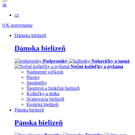
sk
cz
0
K porovnaniu
Dámska bielizeň
Dámska bielizeň
Podprsenky
Nohavičky a tangá
Nočné košieľky a pyžamá
Nadmerné veľkosti
Plavky
Spodničky
Športová a funkčná bielizeň
Košieľky a tielka
Sťahovacia bielizeň
Erotická bielizeň
Pánska bielizeň
Pánska bielizeň