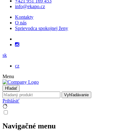
+421 951 169 453
info@ekapo.cz
Kontakty
O nás
Sprievodca spokojnej ženy
sk
cz
Menu
Hľadať
Vyhľadávanie
Prihlásiť
Navigačné menu