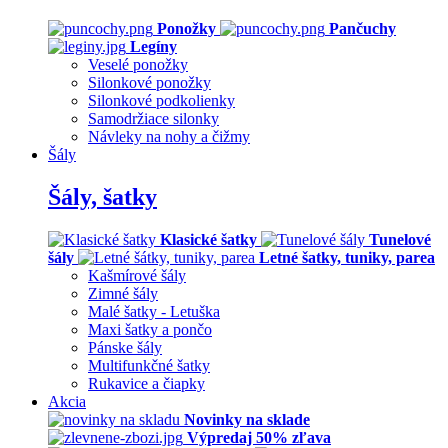
Ponožky
Pančuchy
Legíny
Veselé ponožky
Silonkové ponožky
Silonkové podkolienky
Samodržiace silonky
Návleky na nohy a čižmy
Šály
Šály, šatky
Klasické šatky
Tunelové
šály
Letné šatky, tuniky, parea
Kašmírové šály
Zimné šály
Malé šatky - Letuška
Maxi šatky a pončo
Pánske šály
Multifunkčné šatky
Rukavice a čiapky
Akcia
Novinky na sklade
Výpredaj 50% zľava