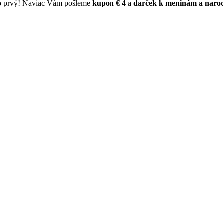
ko prvý! Naviac Vám pošleme
kupon € 4
a
darček k meninám a naro