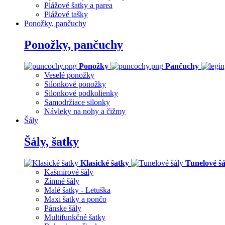
Plážové šatky a parea
Plážové tašky
Ponožky, pančuchy
Ponožky, pančuchy
Ponožky
Pančuchy
Veselé ponožky
Silonkové ponožky
Silonkové podkolienky
Samodržiace silonky
Návleky na nohy a čižmy
Šály
Šály, šatky
Klasické šatky
Tunelové šá
Kašmírové šály
Zimné šály
Malé šatky - Letuška
Maxi šatky a pončo
Pánske šály
Multifunkčné šatky