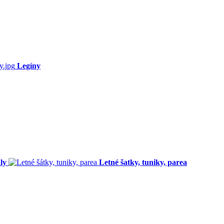
Legíny
ly
Letné šatky, tuniky, parea