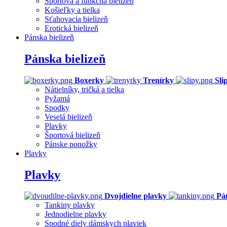
Športová a funkčná bielizeň
Košieľky a tielka
Sťahovacia bielizeň
Erotická bielizeň
Pánska bielizeň
Pánska bielizeň
Boxerky
Trenírky
Sli
Nátielníky, tričká a tielka
Pyžamá
Spodky
Veselá bielizeň
Plavky
Športová bielizeň
Pánske ponožky
Plavky
Plavky
Dvojdielne plavky
Pá
Tankiny plavky
Jednodielne plavky
Spodné diely dámskych plaviek