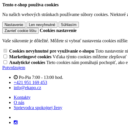
Tento e-shop používa cookies
Na našich webových stránkach používame súbory cookies. Niektoré z 
Nastavenie
Len nevyhnutné
Súhlasím
Cookies nastavenie
Zavrieť cookie lištu
Vaše súkromie je dôležité. Môžete si vybrať nastavenia cookies nižšie
Cookies nevyhnutné pre využívanie e-shopu
Toto nastavenie 
Marketingové cookies
Vďaka týmto cookies môžeme zlepšovať v
Analytické cookies
Tieto cookies nám pomáhajú pochopiť, ako 
Potvrdzujem
Po-Pia 7:00 - 13:00 hod.
+421 951 169 453
info@ekapo.cz
Kontakty
O nás
Sprievodca spokojnej ženy