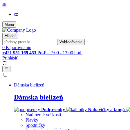
sk
cz
Menu
Hľadať
Vyhľadávanie
0
K porovnaniu
+421 951 169 453
Po-Pia 7:00 - 13:00 hod.
Prihlásiť
☰
Dámska bielizeň
Dámska bielizeň
Podprsenky
Nohavičky a tangá
Nadmerné veľkosti
Plavky
Spodničky