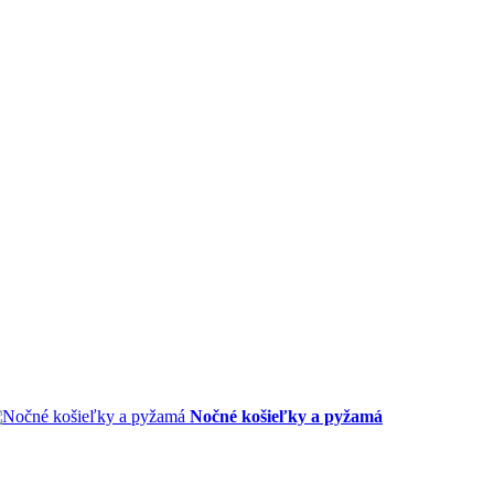
Nočné košieľky a pyžamá