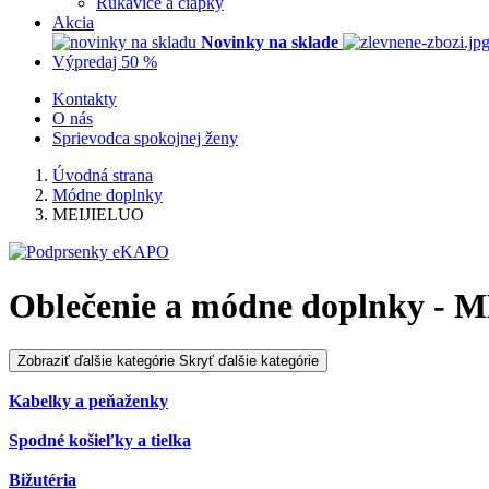
Rukavice a čiapky
Akcia
Novinky na sklade
Výpredaj 50 %
Kontakty
O nás
Sprievodca spokojnej ženy
Úvodná strana
Módne doplnky
MEIJIELUO
Oblečenie a módne doplnky -
Zobraziť ďalšie kategórie
Skryť ďalšie kategórie
Kabelky a peňaženky
Spodné košieľky a tielka
Bižutéria