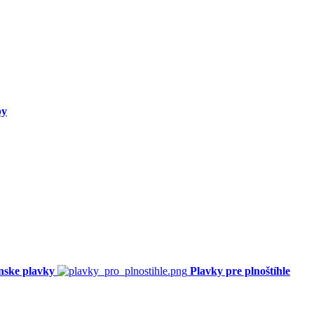
py
nske plavky
Plavky pre plnoštíhle