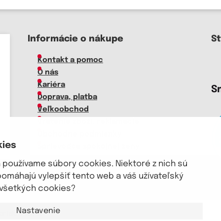
Informácie o nákupe
S
Kontakt a pomoc
O nás
Kariéra
S
Doprava, platba
Veľkoobchod
Vrátenie zboží, reklamácie
Obchodné podmienky
kies
Sprievodca spokojnej ženy
používame súbory cookies. Niektoré z nich sú
pomáhajú vylepšiť tento web a váš užívateľský
m všetkých cookies?
Nastavenie
ontakt a pomoc