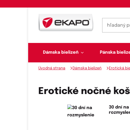
Dámska bielizeň
Pánska bieliz
Úvodná strana
Dámska bielizeň
Erotická bie
Dámska bielizeň
Pánska bielizeň
Plavky
Ponožky, pančuchy
Šály, šatky
Erotické nočné koš
30 dní na
Novinky na sklade
rozmysle
Dvojdielne plavky
Klasické šatky
Podprsenky
Ponožky
Boxerky