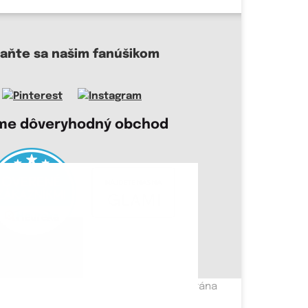
taňte sa našim fanúšikom
me dôveryhodný obchod