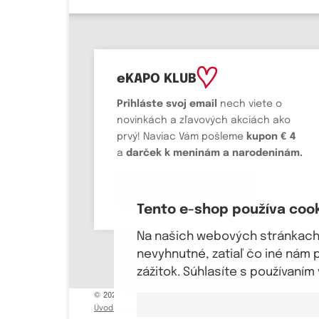
eKAPO KLUB
Prihláste
svoj email
nech viete o
novinkách a zľavových akciách ako
prvý! Naviac Vám pošleme
kupon € 4
a
darček k meninám a narodeninám.
Chcem sa prihlásiť
Tento e-shop používa coo
Na našich webových stránkach 
nevyhnutné, zatiaľ čo iné nám 
zážitok. Súhlasíte s používaní
© 2026, eKAPO
Úvodná stránka
Obchodné podmienky
GDPR
Mapa stránok
K