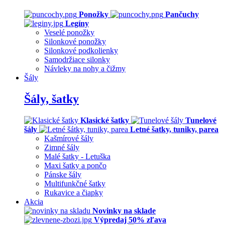
Ponožky
Pančuchy
Legíny
Veselé ponožky
Silonkové ponožky
Silonkové podkolienky
Samodržiace silonky
Návleky na nohy a čižmy
Šály
Šály, šatky
Klasické šatky
Tunelové
šály
Letné šatky, tuniky, parea
Kašmírové šály
Zimné šály
Malé šatky - Letuška
Maxi šatky a pončo
Pánske šály
Multifunkčné šatky
Rukavice a čiapky
Akcia
Novinky na sklade
Výpredaj 50% zľava