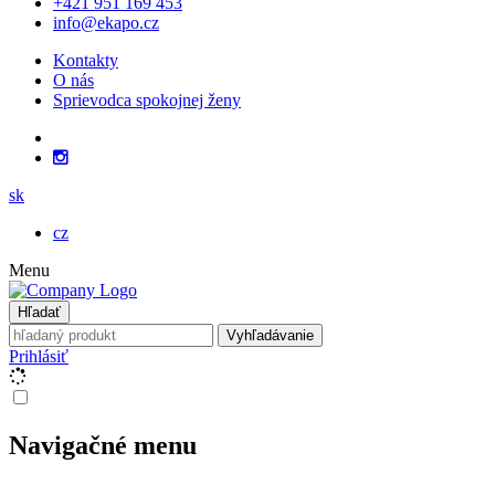
+421 951 169 453
info@ekapo.cz
Kontakty
O nás
Sprievodca spokojnej ženy
sk
cz
Menu
Hľadať
Vyhľadávanie
Prihlásiť
Navigačné menu