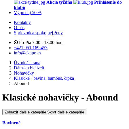
Akcia týždňa
Prihlásenie do
klubu
Výpredaj 50 %
Kontakty
O nás
Sprievodca spokojnej ženy
Po-Pia 7:00 - 13:00 hod.
+421 951 169 453
info@ekapo.cz
Úvodná strana
Dámska bielizeň
Nohavičky
Klasické - bavlna, bambus, čipka
Abound
Klasické nohavičky - Abound
Zobraziť ďalšie kategórie
Skryť ďalšie kategórie
Bavlnené