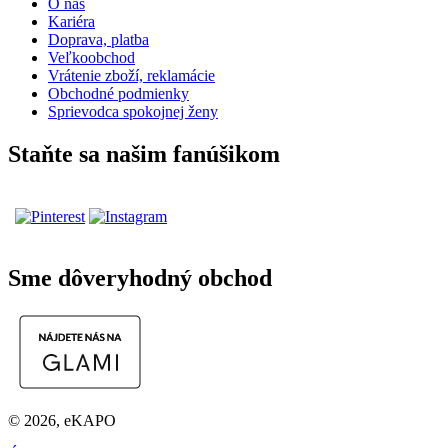
O nás
Kariéra
Doprava, platba
Veľkoobchod
Vrátenie zboží, reklamácie
Obchodné podmienky
Sprievodca spokojnej ženy
Staňte sa našim fanúšikom
Sme dôveryhodný obchod
© 2026, eKAPO