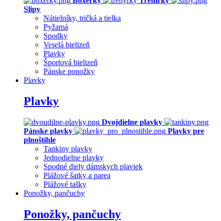
Boxerky
Trenírky
Slipy
Nátielníky, tričká a tielka
Pyžamá
Spodky
Veselá bielizeň
Plavky
Športová bielizeň
Pánske ponožky
Plavky
Plavky
Dvojdielne plavky
Pánske plavky
Plavky pre
plnoštíhle
Tankiny plavky
Jednodielne plavky
Spodné diely dámskych plaviek
Plážové šatky a parea
Plážové tašky
Ponožky, pančuchy
Ponožky, pančuchy