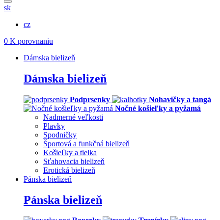
sk
cz
0
K porovnaniu
Dámska bielizeň
Dámska bielizeň
Podprsenky
Nohavičky a tangá
Nočné košieľky a pyžamá
Nadmerné veľkosti
Plavky
Spodničky
Športová a funkčná bielizeň
Košieľky a tielka
Sťahovacia bielizeň
Erotická bielizeň
Pánska bielizeň
Pánska bielizeň