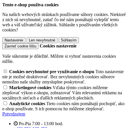
Tento e-shop používa cookies
Na našich webových stránkach používame súbory cookies. Niektoré
z nich sú nevyhnutné, zatiaľ čo iné nám pomáhajú vylepšiť tento
web a váš užívateľský zážitok. Súhlasíte s používaním všetkých
cookies?
Nastavenie
Len nevyhnutné
Súhlasím
Cookies nastavenie
Zavrieť cookie lištu
Vaše súkromie je dôležité. Môžete si vybrať nastavenia cookies
nižšie.
Cookies nevyhnutné pre využívanie e-shopu
Toto nastavenie
nie je možné deaktivovať. Bez nevyhnutných cookies súborov
nemožno naše služby zmysluplne poskytovať.
Marketingové cookies
Vďaka týmto cookies môžeme
zlepšovať výkon e-shopu, zobrazovať Vám relevantnú reklamu na
sociálnych sieťach a ďalších reklamných plochách.
Analytické cookies
Tieto cookies nám pomáhajú pochopiť, ako
e-shop používate. S ich pomocou ho môžeme zlepšovať.
Potvrdzujem
Po-Pia 7:00 - 13:00 hod.