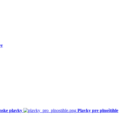
py
nske plavky
Plavky pre plnoštíhle