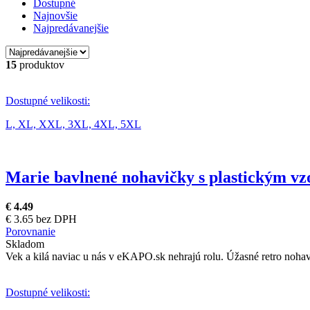
Dostupné
Najnovšie
Najpredávanejšie
15
produktov
Dostupné velikosti:
L,
XL,
XXL,
3XL,
4XL,
5XL
Marie bavlnené nohavičky s plastickým v
€ 4.49
€ 3.65 bez DPH
Porovnanie
Skladom
Vek a kilá naviac u nás v eKAPO.sk nehrajú rolu. Úžasné retro nohav
Dostupné velikosti: