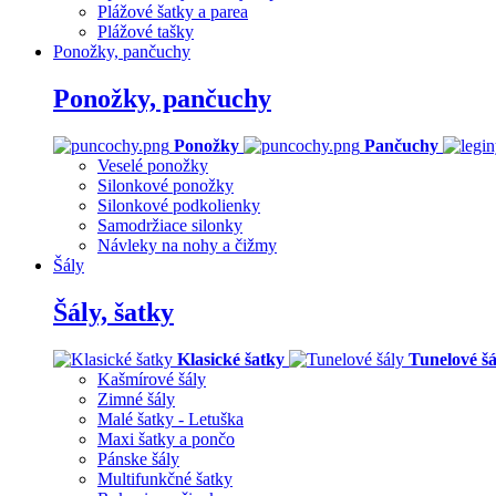
Plážové šatky a parea
Plážové tašky
Ponožky, pančuchy
Ponožky, pančuchy
Ponožky
Pančuchy
Veselé ponožky
Silonkové ponožky
Silonkové podkolienky
Samodržiace silonky
Návleky na nohy a čižmy
Šály
Šály, šatky
Klasické šatky
Tunelové šá
Kašmírové šály
Zimné šály
Malé šatky - Letuška
Maxi šatky a pončo
Pánske šály
Multifunkčné šatky