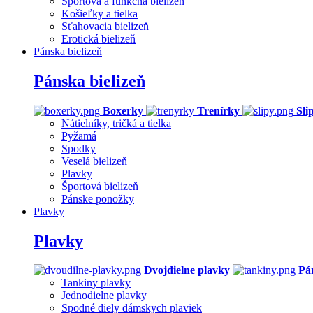
Športová a funkčná bielizeň
Košieľky a tielka
Sťahovacia bielizeň
Erotická bielizeň
Pánska bielizeň
Pánska bielizeň
Boxerky
Trenírky
Sli
Nátielníky, tričká a tielka
Pyžamá
Spodky
Veselá bielizeň
Plavky
Športová bielizeň
Pánske ponožky
Plavky
Plavky
Dvojdielne plavky
Pá
Tankiny plavky
Jednodielne plavky
Spodné diely dámskych plaviek