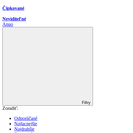
Čipkované
Neviditeľné
Anuo
Filtry
Zoradiť:
Odporúčané
Najlacnejšie
Najdrahšie