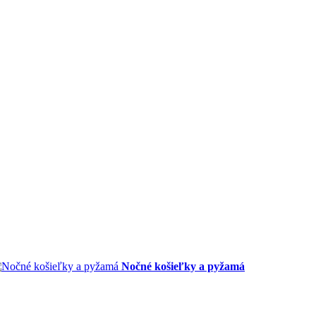
Nočné košieľky a pyžamá