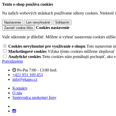
Tento e-shop používa cookies
Na našich webových stránkach používame súbory cookies. Niektoré z 
Nastavenie
Len nevyhnutné
Súhlasím
Cookies nastavenie
Zavrieť cookie lištu
Vaše súkromie je dôležité. Môžete si vybrať nastavenia cookies nižšie
Cookies nevyhnutné pre využívanie e-shopu
Toto nastavenie 
Marketingové cookies
Vďaka týmto cookies môžeme zlepšovať v
Analytické cookies
Tieto cookies nám pomáhajú pochopiť, ako 
Potvrdzujem
Po-Pia 7:00 - 13:00 hod.
+421 951 169 453
info@ekapo.cz
Kontakty
O nás
Sprievodca spokojnej ženy