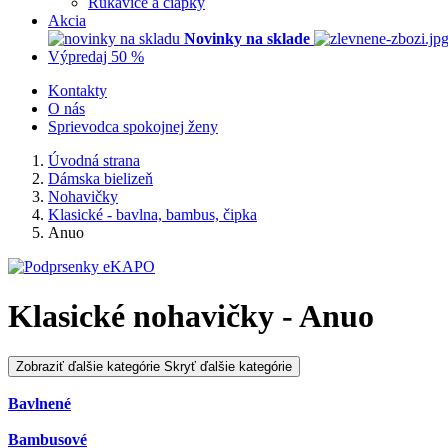
Rukavice a čiapky
Akcia
Novinky na sklade
Výpredaj 50 %
Kontakty
O nás
Sprievodca spokojnej ženy
Úvodná strana
Dámska bielizeň
Nohavičky
Klasické - bavlna, bambus, čipka
Anuo
Klasické nohavičky - Anuo
Zobraziť ďalšie kategórie
Skryť ďalšie kategórie
Bavlnené
Bambusové