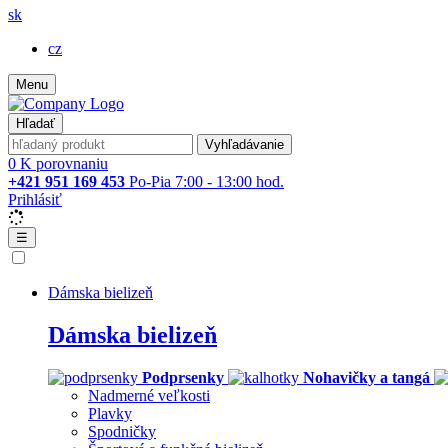
sk
cz
Menu
Hľadať
Vyhľadávanie
0
K porovnaniu
+421 951 169 453
Po-Pia 7:00 - 13:00 hod.
Prihlásiť
☰
Dámska bielizeň
Dámska bielizeň
Podprsenky
Nohavičky a tangá
Nadmerné veľkosti
Plavky
Spodničky