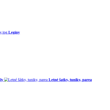
Legíny
ly
Letné šatky, tuniky, parea