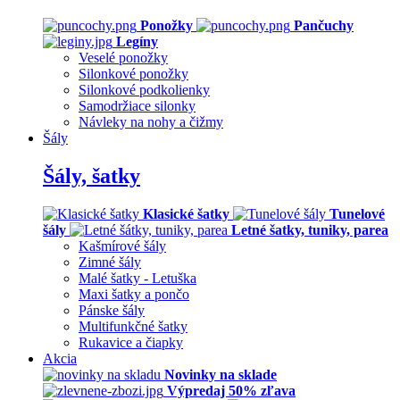
Ponožky
Pančuchy
Legíny
Veselé ponožky
Silonkové ponožky
Silonkové podkolienky
Samodržiace silonky
Návleky na nohy a čižmy
Šály
Šály, šatky
Klasické šatky
Tunelové
šály
Letné šatky, tuniky, parea
Kašmírové šály
Zimné šály
Malé šatky - Letuška
Maxi šatky a pončo
Pánske šály
Multifunkčné šatky
Rukavice a čiapky
Akcia
Novinky na sklade
Výpredaj 50% zľava