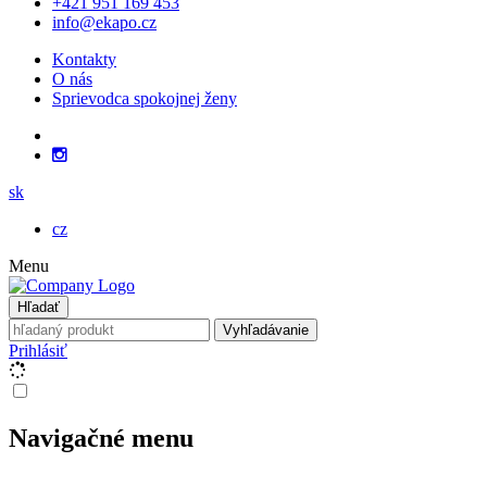
+421 951 169 453
info@ekapo.cz
Kontakty
O nás
Sprievodca spokojnej ženy
sk
cz
Menu
Hľadať
Vyhľadávanie
Prihlásiť
Navigačné menu