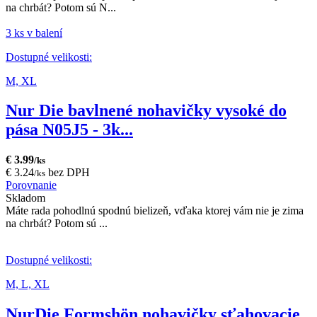
na chrbát? Potom sú N...
3 ks v balení
Dostupné velikosti:
M,
XL
Nur Die bavlnené nohavičky vysoké do
pása N05J5 - 3k...
€ 3.99
/ks
€ 3.24
bez DPH
/ks
Porovnanie
Skladom
Máte rada pohodlnú spodnú bielizeň, vďaka ktorej vám nie je zima
na chrbát? Potom sú ...
Dostupné velikosti:
M,
L,
XL
NurDie Formshön nohavičky sťahovacie