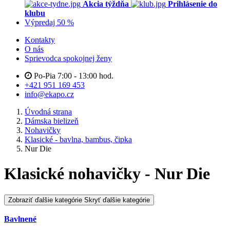
Akcia týždňa
Prihlásenie do
klubu
Výpredaj 50 %
Kontakty
O nás
Sprievodca spokojnej ženy
Po-Pia 7:00 - 13:00 hod.
+421 951 169 453
info@ekapo.cz
Úvodná strana
Dámska bielizeň
Nohavičky
Klasické - bavlna, bambus, čipka
Nur Die
Klasické nohavičky - Nur Die
Zobraziť ďalšie kategórie
Skryť ďalšie kategórie
Bavlnené