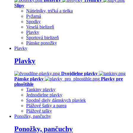
Boxerky
Trenírky
Slipy
Nátielníky, tričká a tielka
Pyžamá
Spodky
Veselá bielizeň
Plavky
Športová bielizeň
Pánske ponožky
Plavky
Plavky
Dvojdielne plavky
Pánske plavky
Plavky pre
plnoštíhle
Tankiny plavky
Jednodielne plavky
Spodné diely dámskych plaviek
Plážové šatky a parea
Plážové tašky
Ponožky, pančuchy
Ponožky, pančuchy