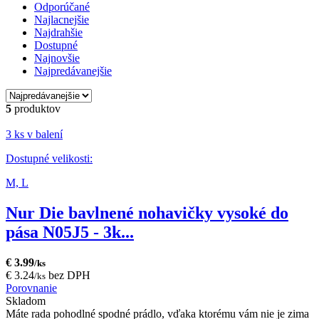
Odporúčané
Najlacnejšie
Najdrahšie
Dostupné
Najnovšie
Najpredávanejšie
5
produktov
3 ks v balení
Dostupné velikosti:
M,
L
Nur Die bavlnené nohavičky vysoké do
pása N05J5 - 3k...
€ 3.99
/ks
€ 3.24
bez DPH
/ks
Porovnanie
Skladom
Máte rada pohodlné spodné prádlo, vďaka ktorému vám nie je zima