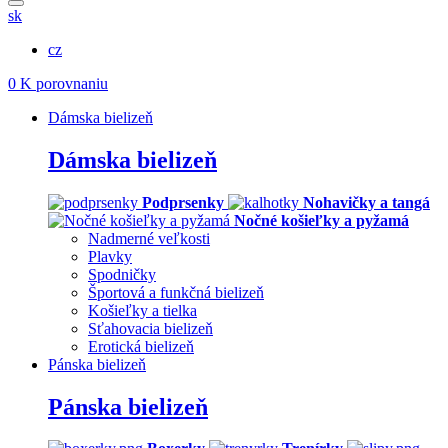
sk
cz
0
K porovnaniu
Dámska bielizeň
Dámska bielizeň
Podprsenky
Nohavičky a tangá
Nočné košieľky a pyžamá
Nadmerné veľkosti
Plavky
Spodničky
Športová a funkčná bielizeň
Košieľky a tielka
Sťahovacia bielizeň
Erotická bielizeň
Pánska bielizeň
Pánska bielizeň