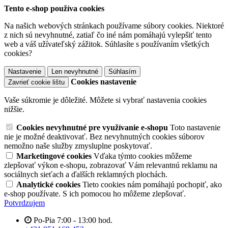
Tento e-shop používa cookies
Na našich webových stránkach používame súbory cookies. Niektoré
z nich sú nevyhnutné, zatiaľ čo iné nám pomáhajú vylepšiť tento
web a váš užívateľský zážitok. Súhlasíte s používaním všetkých
cookies?
Nastavenie
Len nevyhnutné
Súhlasím
Cookies nastavenie
Zavrieť cookie lištu
Vaše súkromie je dôležité. Môžete si vybrať nastavenia cookies
nižšie.
Cookies nevyhnutné pre využívanie e-shopu
Toto nastavenie
nie je možné deaktivovať. Bez nevyhnutných cookies súborov
nemožno naše služby zmysluplne poskytovať.
Marketingové cookies
Vďaka týmto cookies môžeme
zlepšovať výkon e-shopu, zobrazovať Vám relevantnú reklamu na
sociálnych sieťach a ďalších reklamných plochách.
Analytické cookies
Tieto cookies nám pomáhajú pochopiť, ako
e-shop používate. S ich pomocou ho môžeme zlepšovať.
Potvrdzujem
Po-Pia 7:00 - 13:00 hod.