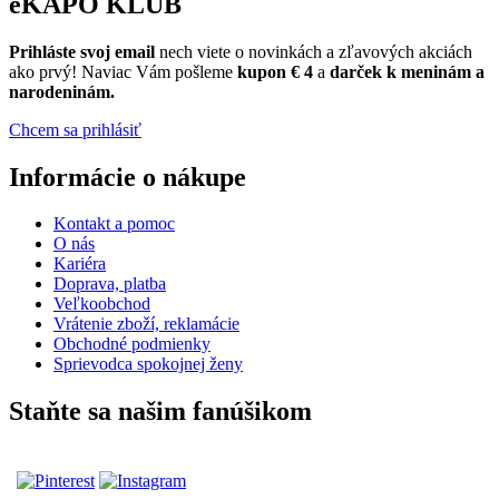
eKAPO KLUB
Prihláste
svoj email
nech viete o novinkách a zľavových akciách
ako prvý! Naviac Vám pošleme
kupon € 4
a
darček k meninám a
narodeninám.
Chcem sa prihlásiť
Informácie o nákupe
Kontakt a pomoc
O nás
Kariéra
Doprava, platba
Veľkoobchod
Vrátenie zboží, reklamácie
Obchodné podmienky
Sprievodca spokojnej ženy
Staňte sa našim fanúšikom