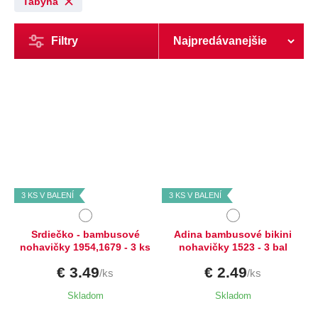
Tabyha
Filtry
Dostupné velikosti:
Dostupné velikosti:
XL,
XXL
M,
L
3 KS V BALENÍ
3 KS V BALENÍ
Srdiečko - bambusové
Adina bambusové bikini
nohavičky 1954,1679 - 3 ks
nohavičky 1523 - 3 bal
€ 3.49
€ 2.49
/ks
/ks
Skladom
Skladom