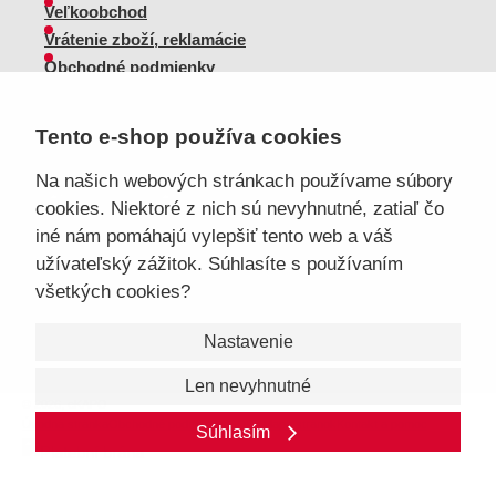
Veľkoobchod
Vrátenie zboží, reklamácie
Obchodné podmienky
Sprievodca spokojnej ženy
Tento e-shop používa cookies
Staňte sa našim fanúšikom
Na našich webových stránkach používame súbory
cookies. Niektoré z nich sú nevyhnutné, zatiaľ čo
iné nám pomáhajú vylepšiť tento web a váš
Sme dôveryhodný obchod
užívateľský zážitok. Súhlasíte s používaním
všetkých cookies?
Nastavenie
Len nevyhnutné
© 2026, eKAPO
Úvodná stránka
Obchodné podmienky
GDPR
Mapa stránok
Kontakt a pomoc
Súhlasím