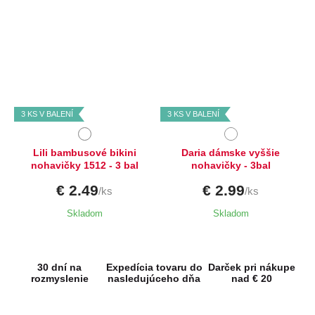
Dostupné velikosti:
Dostupné velikosti:
M,
L
M
3 KS V BALENÍ
3 KS V BALENÍ
Lili bambusové bikini
Daria dámske vyššie
nohavičky 1512 - 3 bal
nohavičky - 3bal
€ 2.49
€ 2.99
/ks
/ks
Skladom
Skladom
30 dní na
Expedícia tovaru do
Darček pri nákupe
rozmyslenie
nasledujúceho dňa
nad € 20