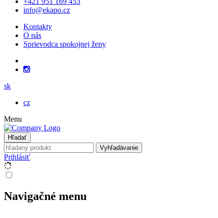
+421 951 169 453
info@ekapo.cz
Kontakty
O nás
Sprievodca spokojnej ženy
sk
cz
Menu
Hľadať
Vyhľadávanie
Prihlásiť
Navigačné menu