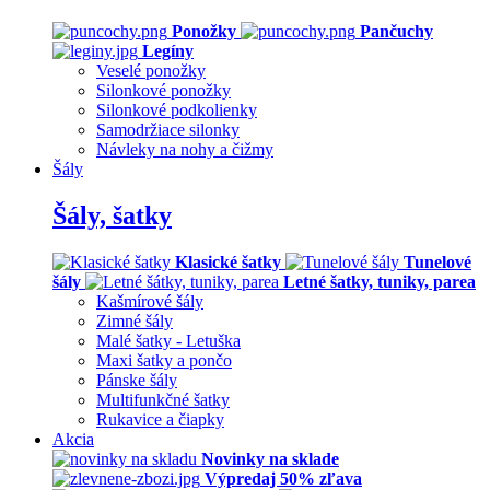
Ponožky
Pančuchy
Legíny
Veselé ponožky
Silonkové ponožky
Silonkové podkolienky
Samodržiace silonky
Návleky na nohy a čižmy
Šály
Šály, šatky
Klasické šatky
Tunelové
šály
Letné šatky, tuniky, parea
Kašmírové šály
Zimné šály
Malé šatky - Letuška
Maxi šatky a pončo
Pánske šály
Multifunkčné šatky
Rukavice a čiapky
Akcia
Novinky na sklade
Výpredaj 50% zľava