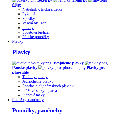
Boxerky
Trenírky
Slipy
Nátielníky, tričká a tielka
Pyžamá
Spodky
Veselá bielizeň
Plavky
Športová bielizeň
Pánske ponožky
Plavky
Plavky
Dvojdielne plavky
Pánske plavky
Plavky pre
plnoštíhle
Tankiny plavky
Jednodielne plavky
Spodné diely dámskych plaviek
Plážové šatky a parea
Plážové tašky
Ponožky, pančuchy
Ponožky, pančuchy