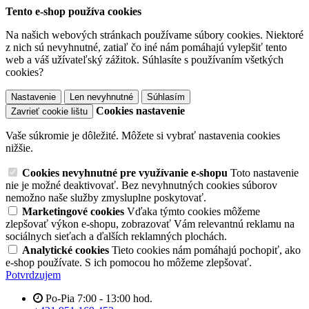
Tento e-shop používa cookies
Na našich webových stránkach používame súbory cookies. Niektoré
z nich sú nevyhnutné, zatiaľ čo iné nám pomáhajú vylepšiť tento
web a váš užívateľský zážitok. Súhlasíte s používaním všetkých
cookies?
Nastavenie
Len nevyhnutné
Súhlasím
Cookies nastavenie
Zavrieť cookie lištu
Vaše súkromie je dôležité. Môžete si vybrať nastavenia cookies
nižšie.
Cookies nevyhnutné pre využívanie e-shopu
Toto nastavenie
nie je možné deaktivovať. Bez nevyhnutných cookies súborov
nemožno naše služby zmysluplne poskytovať.
Marketingové cookies
Vďaka týmto cookies môžeme
zlepšovať výkon e-shopu, zobrazovať Vám relevantnú reklamu na
sociálnych sieťach a ďalších reklamných plochách.
Analytické cookies
Tieto cookies nám pomáhajú pochopiť, ako
e-shop používate. S ich pomocou ho môžeme zlepšovať.
Potvrdzujem
Po-Pia 7:00 - 13:00 hod.