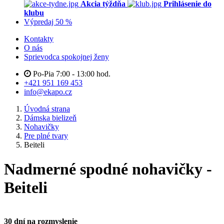
Akcia týždňa
Prihlásenie do
klubu
Výpredaj 50 %
Kontakty
O nás
Sprievodca spokojnej ženy
Po-Pia 7:00 - 13:00 hod.
+421 951 169 453
info@ekapo.cz
Úvodná strana
Dámska bielizeň
Nohavičky
Pre plné tvary
Beiteli
Nadmerné spodné nohavičky -
Beiteli
30 dní na rozmyslenie