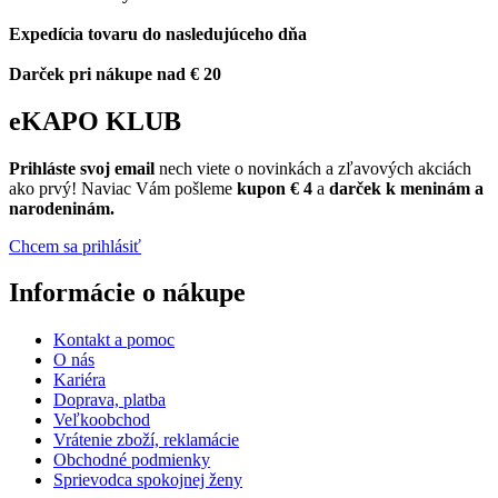
Expedícia tovaru do nasledujúceho dňa
Darček pri nákupe nad € 20
eKAPO KLUB
Prihláste
svoj email
nech viete o novinkách a zľavových akciách
ako prvý! Naviac Vám pošleme
kupon € 4
a
darček k meninám a
narodeninám.
Chcem sa prihlásiť
Informácie o nákupe
Kontakt a pomoc
O nás
Kariéra
Doprava, platba
Veľkoobchod
Vrátenie zboží, reklamácie
Obchodné podmienky
Sprievodca spokojnej ženy