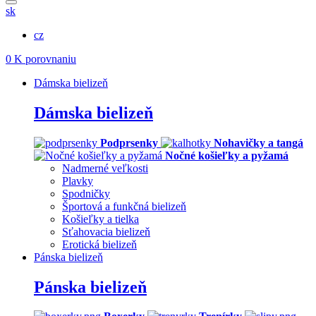
sk
cz
0
K porovnaniu
Dámska bielizeň
Dámska bielizeň
Podprsenky
Nohavičky a tangá
Nočné košieľky a pyžamá
Nadmerné veľkosti
Plavky
Spodničky
Športová a funkčná bielizeň
Košieľky a tielka
Sťahovacia bielizeň
Erotická bielizeň
Pánska bielizeň
Pánska bielizeň