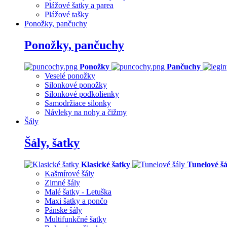
Plážové šatky a parea
Plážové tašky
Ponožky, pančuchy
Ponožky, pančuchy
Ponožky
Pančuchy
Veselé ponožky
Silonkové ponožky
Silonkové podkolienky
Samodržiace silonky
Návleky na nohy a čižmy
Šály
Šály, šatky
Klasické šatky
Tunelové šá
Kašmírové šály
Zimné šály
Malé šatky - Letuška
Maxi šatky a pončo
Pánske šály
Multifunkčné šatky