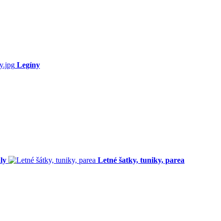
Legíny
ly
Letné šatky, tuniky, parea