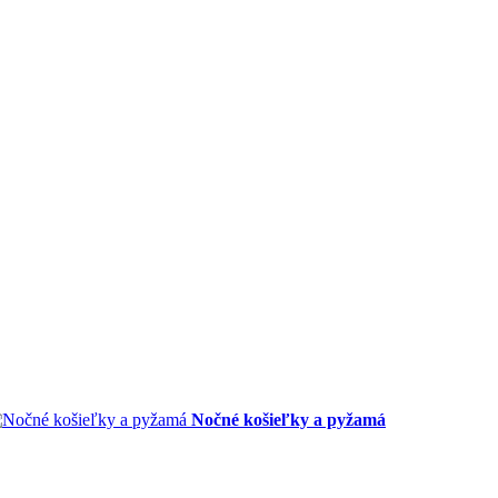
Nočné košieľky a pyžamá