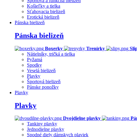
Športová a funkčná bielizeň
Košieľky a tielka
Sťahovacia bielizeň
Erotická bielizeň
Pánska bielizeň
Pánska bielizeň
Boxerky
Trenírky
Sli
Nátielníky, tričká a tielka
Pyžamá
Spodky
Veselá bielizeň
Plavky
Športová bielizeň
Pánske ponožky
Plavky
Plavky
Dvojdielne plavky
Pá
Tankiny plavky
Jednodielne plavky
Spodné diely dámskych plaviek