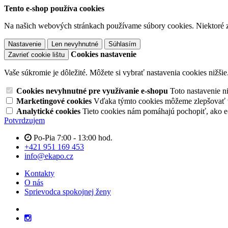
Tento e-shop používa cookies
Na našich webových stránkach používame súbory cookies. Niektoré z 
Nastavenie
Len nevyhnutné
Súhlasím
Cookies nastavenie
Zavrieť cookie lištu
Vaše súkromie je dôležité. Môžete si vybrať nastavenia cookies nižšie
Cookies nevyhnutné pre využívanie e-shopu
Toto nastavenie 
Marketingové cookies
Vďaka týmto cookies môžeme zlepšovať v
Analytické cookies
Tieto cookies nám pomáhajú pochopiť, ako 
Potvrdzujem
Po-Pia 7:00 - 13:00 hod.
+421 951 169 453
info@ekapo.cz
Kontakty
O nás
Sprievodca spokojnej ženy