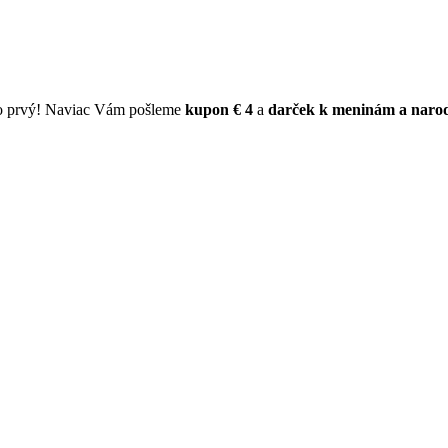
ko prvý! Naviac Vám pošleme
kupon € 4
a
darček k meninám a naro