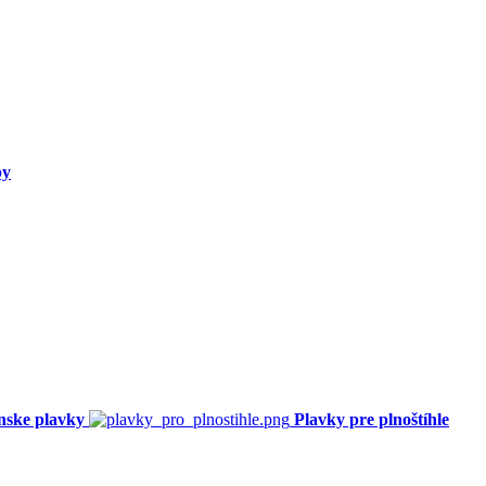
py
nske plavky
Plavky pre plnoštíhle