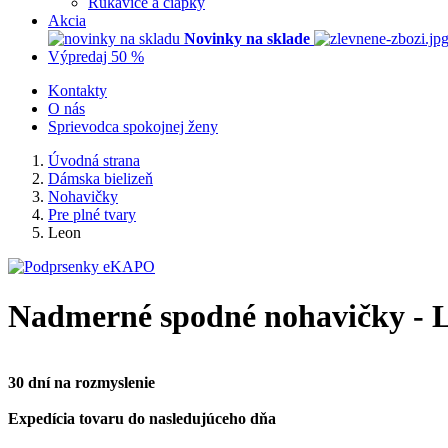
Rukavice a čiapky
Akcia
Novinky na sklade
Výpredaj 50 %
Kontakty
O nás
Sprievodca spokojnej ženy
Úvodná strana
Dámska bielizeň
Nohavičky
Pre plné tvary
Leon
Nadmerné spodné nohavičky - 
30 dní na rozmyslenie
Expedícia tovaru do nasledujúceho dňa