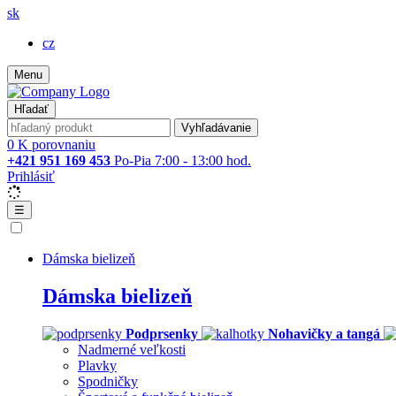
sk
cz
Menu
Hľadať
Vyhľadávanie
0
K porovnaniu
+421 951 169 453
Po-Pia 7:00 - 13:00 hod.
Prihlásiť
☰
Dámska bielizeň
Dámska bielizeň
Podprsenky
Nohavičky a tangá
Nadmerné veľkosti
Plavky
Spodničky