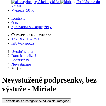
Akcia týždňa
Prihlásenie do
klubu
Výpredaj 50 %
Kontakty
O nás
Sprievodca spokojnej ženy
Po-Pia 7:00 - 13:00 hod.
+421 951 169 453
info@ekapo.cz
Úvodná strana
Dámska bielizeň
Podprsenky
Nevystužené
Miriale
Nevystužené podprsenky, bez
výstuže - Miriale
Zobraziť ďalšie kategórie
Skryť ďalšie kategórie