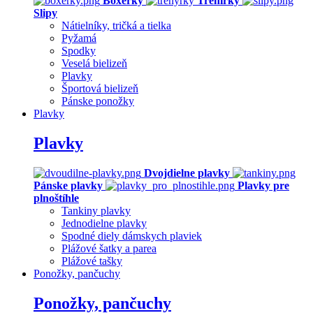
Boxerky
Trenírky
Slipy
Nátielníky, tričká a tielka
Pyžamá
Spodky
Veselá bielizeň
Plavky
Športová bielizeň
Pánske ponožky
Plavky
Plavky
Dvojdielne plavky
Pánske plavky
Plavky pre
plnoštíhle
Tankiny plavky
Jednodielne plavky
Spodné diely dámskych plaviek
Plážové šatky a parea
Plážové tašky
Ponožky, pančuchy
Ponožky, pančuchy