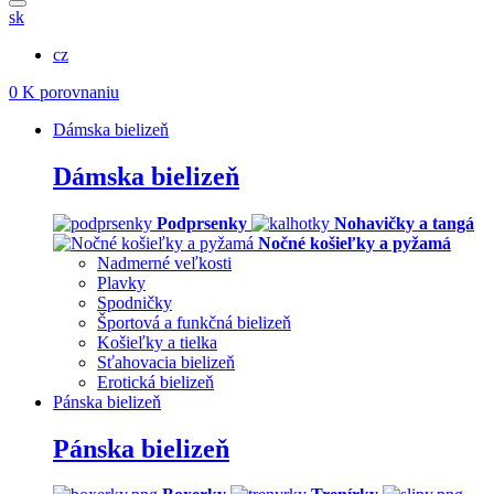
sk
cz
0
K porovnaniu
Dámska bielizeň
Dámska bielizeň
Podprsenky
Nohavičky a tangá
Nočné košieľky a pyžamá
Nadmerné veľkosti
Plavky
Spodničky
Športová a funkčná bielizeň
Košieľky a tielka
Sťahovacia bielizeň
Erotická bielizeň
Pánska bielizeň
Pánska bielizeň