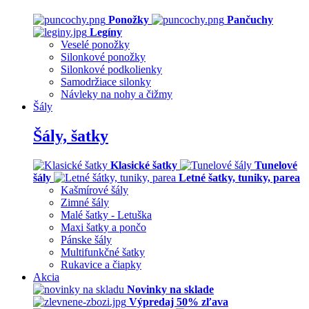
Ponožky
Pančuchy
Legíny
Veselé ponožky
Silonkové ponožky
Silonkové podkolienky
Samodržiace silonky
Návleky na nohy a čižmy
Šály
Šály, šatky
Klasické šatky
Tunelové
šály
Letné šatky, tuniky, parea
Kašmírové šály
Zimné šály
Malé šatky - Letuška
Maxi šatky a pončo
Pánske šály
Multifunkčné šatky
Rukavice a čiapky
Akcia
Novinky na sklade
Výpredaj 50% zľava