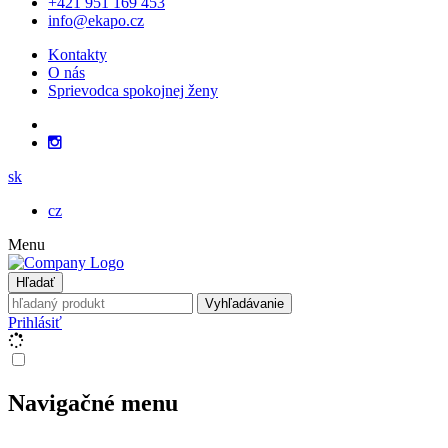
+421 951 169 453
info@ekapo.cz
Kontakty
O nás
Sprievodca spokojnej ženy
sk
cz
Menu
Hľadať
Vyhľadávanie
Prihlásiť
Navigačné menu