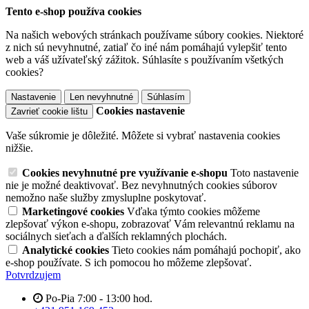
Tento e-shop používa cookies
Na našich webových stránkach používame súbory cookies. Niektoré
z nich sú nevyhnutné, zatiaľ čo iné nám pomáhajú vylepšiť tento
web a váš užívateľský zážitok. Súhlasíte s používaním všetkých
cookies?
Nastavenie
Len nevyhnutné
Súhlasím
Cookies nastavenie
Zavrieť cookie lištu
Vaše súkromie je dôležité. Môžete si vybrať nastavenia cookies
nižšie.
Cookies nevyhnutné pre využívanie e-shopu
Toto nastavenie
nie je možné deaktivovať. Bez nevyhnutných cookies súborov
nemožno naše služby zmysluplne poskytovať.
Marketingové cookies
Vďaka týmto cookies môžeme
zlepšovať výkon e-shopu, zobrazovať Vám relevantnú reklamu na
sociálnych sieťach a ďalších reklamných plochách.
Analytické cookies
Tieto cookies nám pomáhajú pochopiť, ako
e-shop používate. S ich pomocou ho môžeme zlepšovať.
Potvrdzujem
Po-Pia 7:00 - 13:00 hod.