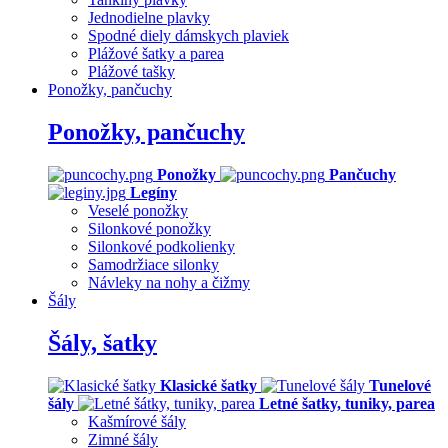
Jednodielne plavky
Spodné diely dámskych plaviek
Plážové šatky a parea
Plážové tašky
Ponožky, pančuchy
Ponožky, pančuchy
Ponožky
Pančuchy
Legíny
Veselé ponožky
Silonkové ponožky
Silonkové podkolienky
Samodržiace silonky
Návleky na nohy a čižmy
Šály
Šály, šatky
Klasické šatky
Tunelové
šály
Letné šatky, tuniky, parea
Kašmírové šály
Zimné šály