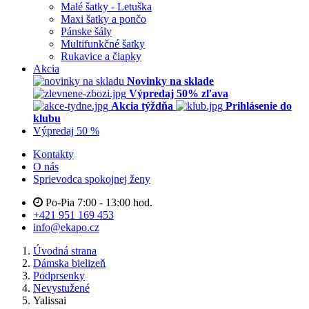
Malé šatky - Letuška
Maxi šatky a pončo
Pánske šály
Multifunkčné šatky
Rukavice a čiapky
Akcia
Novinky na sklade
Výpredaj 50% zľava
Akcia týždňa
Prihlásenie do
klubu
Výpredaj 50 %
Kontakty
O nás
Sprievodca spokojnej ženy
Po-Pia 7:00 - 13:00 hod.
+421 951 169 453
info@ekapo.cz
Úvodná strana
Dámska bielizeň
Podprsenky
Nevystužené
Yalissai