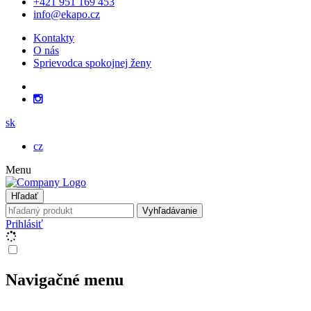
+421 951 169 453
info@ekapo.cz
Kontakty
O nás
Sprievodca spokojnej ženy
sk
cz
Menu
Hľadať
Vyhľadávanie
Prihlásiť
Navigačné menu