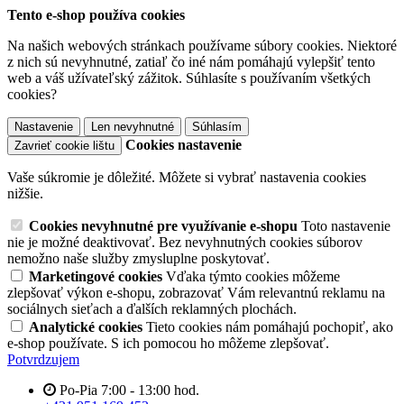
Tento e-shop používa cookies
Na našich webových stránkach používame súbory cookies. Niektoré
z nich sú nevyhnutné, zatiaľ čo iné nám pomáhajú vylepšiť tento
web a váš užívateľský zážitok. Súhlasíte s používaním všetkých
cookies?
Nastavenie
Len nevyhnutné
Súhlasím
Cookies nastavenie
Zavrieť cookie lištu
Vaše súkromie je dôležité. Môžete si vybrať nastavenia cookies
nižšie.
Cookies nevyhnutné pre využívanie e-shopu
Toto nastavenie
nie je možné deaktivovať. Bez nevyhnutných cookies súborov
nemožno naše služby zmysluplne poskytovať.
Marketingové cookies
Vďaka týmto cookies môžeme
zlepšovať výkon e-shopu, zobrazovať Vám relevantnú reklamu na
sociálnych sieťach a ďalších reklamných plochách.
Analytické cookies
Tieto cookies nám pomáhajú pochopiť, ako
e-shop používate. S ich pomocou ho môžeme zlepšovať.
Potvrdzujem
Po-Pia 7:00 - 13:00 hod.