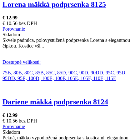
Lorena mäkká podprsenka 8125
€ 12.99
€ 10.56 bez DPH
Porovnanie
Skladom
Skvele padnúca, polovystužená podprsenka Lorena s elegantnou
čipkou. Kostice vši...
Dostupné velikosti:
75B,
80B,
80C,
85B,
85C,
85D,
90C,
90D,
90DD,
95C,
95D,
95DD,
95E,
100D,
100E,
100F,
105E,
105F,
110E,
115E
Dariene mäkká podprsenka 8124
€ 12.99
€ 10.56 bez DPH
Porovnanie
Skladom
Pekná, mäkko vypodložená podprsenka s kosticami, elegantnou