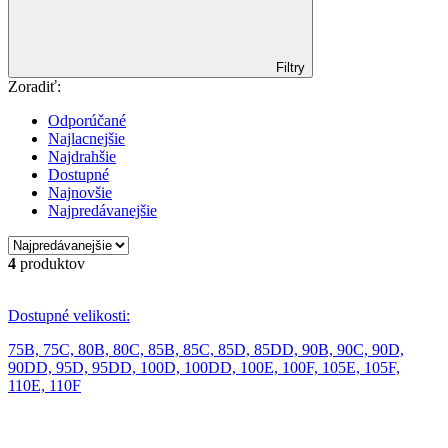
Filtry
Zoradiť:
Odporúčané
Najlacnejšie
Najdrahšie
Dostupné
Najnovšie
Najpredávanejšie
4
produktov
Dostupné velikosti:
75B,
75C,
80B,
80C,
85B,
85C,
85D,
85DD,
90B,
90C,
90D,
90DD,
95D,
95DD,
100D,
100DD,
100E,
100F,
105E,
105F,
110E,
110F