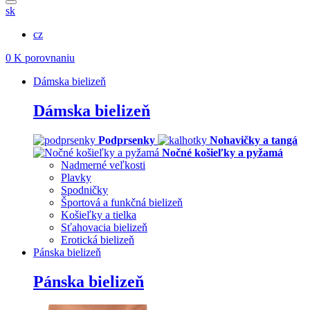
sk
cz
0
K porovnaniu
Dámska bielizeň
Dámska bielizeň
Podprsenky
Nohavičky a tangá
Nočné košieľky a pyžamá
Nadmerné veľkosti
Plavky
Spodničky
Športová a funkčná bielizeň
Košieľky a tielka
Sťahovacia bielizeň
Erotická bielizeň
Pánska bielizeň
Pánska bielizeň