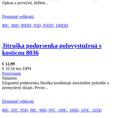
čipkou a pevnými, širšími...
Dostupné velikosti:
80C,
90D,
90DD,
95D,
95DD,
100DD
Jitruška podprsenka polovystužená s
kosticou 8036
€ 12.99
€ 10.56 bez DPH
Porovnanie
Skladom
Elegantná podprsenka Jitruška kombinuje maximálne pohodlie a
premyslený dizajn. Pevne...
Dostupné velikosti:
80C,
85C,
85D,
90C,
90D,
95C,
100C,
100D,
105C,
105D