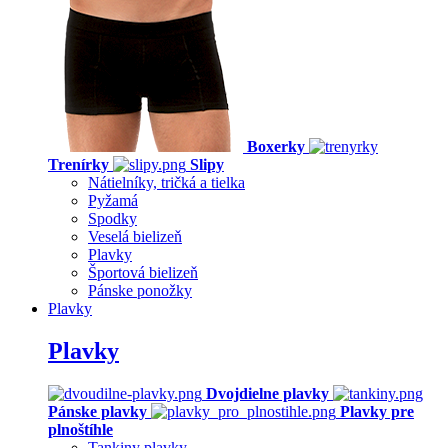
Boxerky
Trenírky
Slipy
Nátielníky, tričká a tielka
Pyžamá
Spodky
Veselá bielizeň
Plavky
Športová bielizeň
Pánske ponožky
Plavky
Plavky
Dvojdielne plavky
Pánske plavky
Plavky pre
plnoštíhle
Tankiny plavky