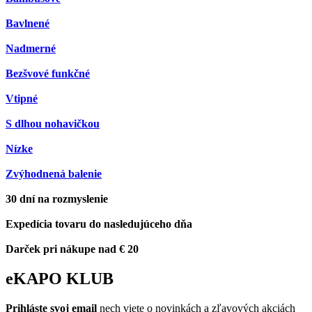
Bavlnené
Nadmerné
Bezšvové funkčné
Vtipné
S dlhou nohavičkou
Nízke
Zvýhodnená balenie
30 dní na rozmyslenie
Expedícia tovaru do nasledujúceho dňa
Darček pri nákupe nad € 20
eKAPO KLUB
Prihláste
svoj email
nech viete o novinkách a zľavových akciách