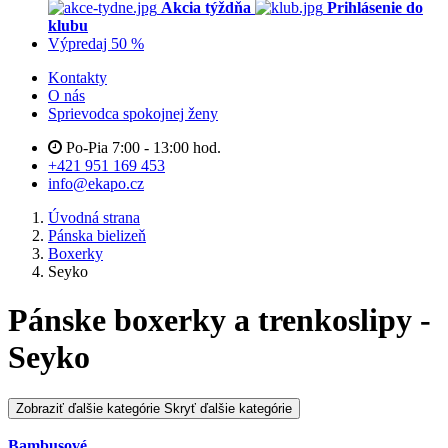
Akcia týždňa
Prihlásenie do
klubu
Výpredaj 50 %
Kontakty
O nás
Sprievodca spokojnej ženy
Po-Pia 7:00 - 13:00 hod.
+421 951 169 453
info@ekapo.cz
Úvodná strana
Pánska bielizeň
Boxerky
Seyko
Pánske boxerky a trenkoslipy -
Seyko
Zobraziť ďalšie kategórie
Skryť ďalšie kategórie
Bambusové