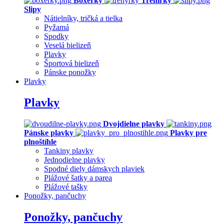
Boxerky
Trenírky
Slipy
Nátielníky, tričká a tielka
Pyžamá
Spodky
Veselá bielizeň
Plavky
Športová bielizeň
Pánske ponožky
Plavky
Plavky
Dvojdielne plavky
Pánske plavky
Plavky pre
plnoštíhle
Tankiny plavky
Jednodielne plavky
Spodné diely dámskych plaviek
Plážové šatky a parea
Plážové tašky
Ponožky, pančuchy
Ponožky, pančuchy