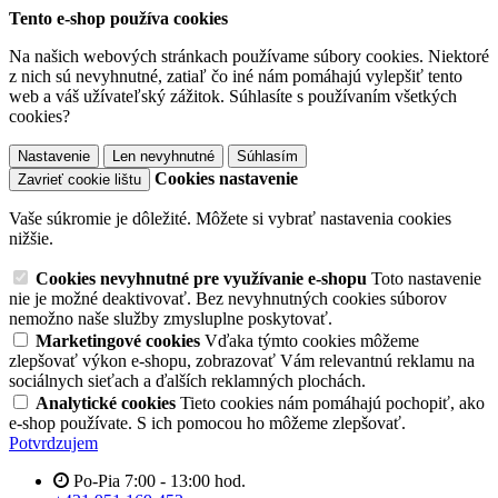
Tento e-shop používa cookies
Na našich webových stránkach používame súbory cookies. Niektoré
z nich sú nevyhnutné, zatiaľ čo iné nám pomáhajú vylepšiť tento
web a váš užívateľský zážitok. Súhlasíte s používaním všetkých
cookies?
Nastavenie
Len nevyhnutné
Súhlasím
Cookies nastavenie
Zavrieť cookie lištu
Vaše súkromie je dôležité. Môžete si vybrať nastavenia cookies
nižšie.
Cookies nevyhnutné pre využívanie e-shopu
Toto nastavenie
nie je možné deaktivovať. Bez nevyhnutných cookies súborov
nemožno naše služby zmysluplne poskytovať.
Marketingové cookies
Vďaka týmto cookies môžeme
zlepšovať výkon e-shopu, zobrazovať Vám relevantnú reklamu na
sociálnych sieťach a ďalších reklamných plochách.
Analytické cookies
Tieto cookies nám pomáhajú pochopiť, ako
e-shop používate. S ich pomocou ho môžeme zlepšovať.
Potvrdzujem
Po-Pia 7:00 - 13:00 hod.