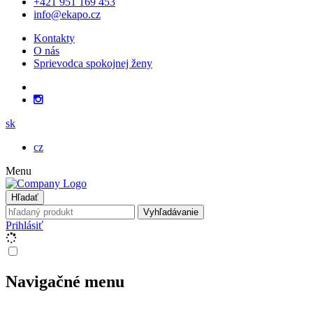
+421 951 169 453
info@ekapo.cz
Kontakty
O nás
Sprievodca spokojnej ženy
sk
cz
Menu
Hľadať
Vyhľadávanie
Prihlásiť
Navigačné menu