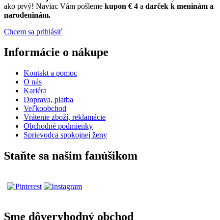
ako prvý! Naviac Vám pošleme
kupon € 4
a
darček k meninám a
narodeninám.
Chcem sa prihlásiť
Informácie o nákupe
Kontakt a pomoc
O nás
Kariéra
Doprava, platba
Veľkoobchod
Vrátenie zboží, reklamácie
Obchodné podmienky
Sprievodca spokojnej ženy
Staňte sa našim fanúšikom
Sme dôveryhodný obchod