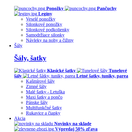
Ponožky
Pančuchy
Legíny
Veselé ponožky
Silonkové ponožky
Silonkové podkolienky
Samodržiace silonky
Návleky na nohy a čižmy
Šály
Šály, šatky
Klasické šatky
Tunelové
šály
Letné šatky, tuniky, parea
Kašmírové šály
Zimné šály
Malé šatky - Letuška
Maxi šatky a pončo
Pánske šály
Multifunkčné šatky
Rukavice a čiapky
Akcia
Novinky na sklade
Výpredaj 50% zľava