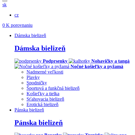
sk
cz
0
K porovnaniu
Dámska bielizeň
Dámska bielizeň
Podprsenky
Nohavičky a tangá
Nočné košieľky a pyžamá
Nadmerné veľkosti
Plavky
Spodničky
Športová a funkčná bielizeň
Košieľky a tielka
Sťahovacia bielizeň
Erotická bielizeň
Pánska bielizeň
Pánska bielizeň