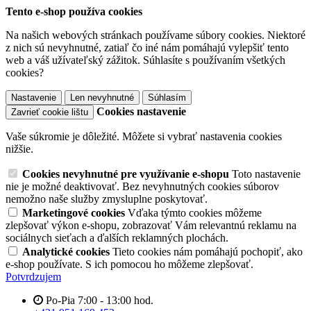
Tento e-shop používa cookies
Na našich webových stránkach používame súbory cookies. Niektoré
z nich sú nevyhnutné, zatiaľ čo iné nám pomáhajú vylepšiť tento
web a váš užívateľský zážitok. Súhlasíte s používaním všetkých
cookies?
Nastavenie
Len nevyhnutné
Súhlasím
Cookies nastavenie
Zavrieť cookie lištu
Vaše súkromie je dôležité. Môžete si vybrať nastavenia cookies
nižšie.
Cookies nevyhnutné pre využívanie e-shopu
Toto nastavenie
nie je možné deaktivovať. Bez nevyhnutných cookies súborov
nemožno naše služby zmysluplne poskytovať.
Marketingové cookies
Vďaka týmto cookies môžeme
zlepšovať výkon e-shopu, zobrazovať Vám relevantnú reklamu na
sociálnych sieťach a ďalších reklamných plochách.
Analytické cookies
Tieto cookies nám pomáhajú pochopiť, ako
e-shop používate. S ich pomocou ho môžeme zlepšovať.
Potvrdzujem
Po-Pia 7:00 - 13:00 hod.