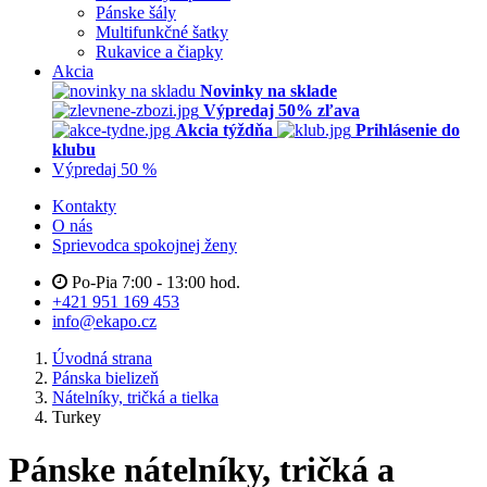
Pánske šály
Multifunkčné šatky
Rukavice a čiapky
Akcia
Novinky na sklade
Výpredaj 50% zľava
Akcia týždňa
Prihlásenie do
klubu
Výpredaj 50 %
Kontakty
O nás
Sprievodca spokojnej ženy
Po-Pia 7:00 - 13:00 hod.
+421 951 169 453
info@ekapo.cz
Úvodná strana
Pánska bielizeň
Nátelníky, tričká a tielka
Turkey
Pánske nátelníky, tričká a