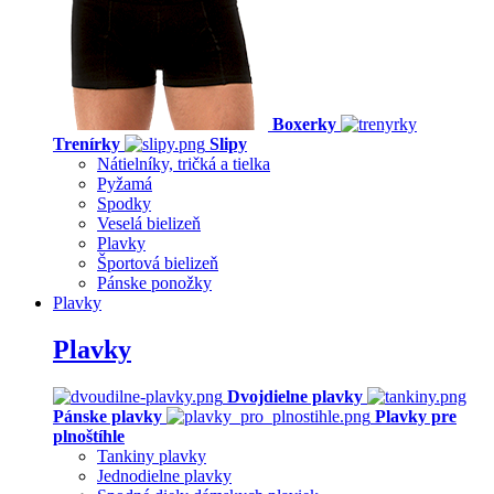
Boxerky
Trenírky
Slipy
Nátielníky, tričká a tielka
Pyžamá
Spodky
Veselá bielizeň
Plavky
Športová bielizeň
Pánske ponožky
Plavky
Plavky
Dvojdielne plavky
Pánske plavky
Plavky pre
plnoštíhle
Tankiny plavky
Jednodielne plavky