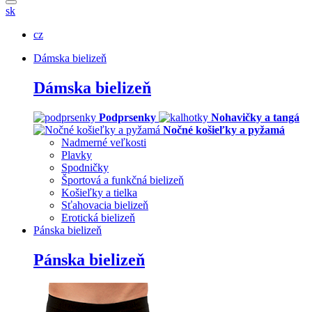
sk
cz
Dámska bielizeň
Dámska bielizeň
Podprsenky
Nohavičky a tangá
Nočné košieľky a pyžamá
Nadmerné veľkosti
Plavky
Spodničky
Športová a funkčná bielizeň
Košieľky a tielka
Sťahovacia bielizeň
Erotická bielizeň
Pánska bielizeň
Pánska bielizeň