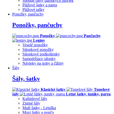
Spodné diely dámskych plaviek
Plážové šatky a parea
Plážové tašky
Ponožky, pančuchy
Ponožky, pančuchy
Ponožky
Pančuchy
Legíny
Veselé ponožky
Silonkové ponožky
Silonkové podkolienky
Samodržiace silonky
Návleky na nohy a čižmy
Šály
Šály, šatky
Klasické šatky
Tunelové
šály
Letné šatky, tuniky, parea
Kašmírové šály
Zimné šály
Malé šatky - Letuška
Maxi šatky a pončo