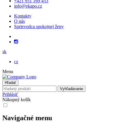
+421 951 169 453
info@ekapo.cz
Kontakty
O nás
Sprievodca spokojnej ženy
sk
cz
Menu
Hľadať
Vyhľadávanie
Prihlásiť
Nákupný košík
Navigačné menu